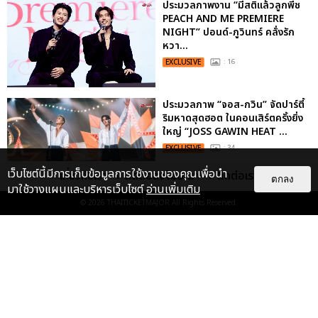
ประมวลภาพงาน “มีสติแล้วลูกพีช
PEACH AND ME PREMIERE
NIGHT” ปอนด์-ภูวินทร์ คลั่งรัก
หวา...
EXCLUSIVE
: 16
ประมวลภาพ “จอส-กวิน” จัดปาร์ตี้
ริมหาดสุดฮอต ในคอนเสิร์ตครั้งยิ่ง
ใหญ่ “JOSS GAWIN HEAT ...
EXCLUSIVE
: 34
เว็บไซต์นี้มีการเก็บข้อมูลการใช้งานของคุณเพื่อนำ
เกี่ยวกับเรา
ติดต่อลงโฆษณา
ติดต่อเรา
ตกลง
มาใช้วางแผนและบริหารเว็บไซต์
อ่านเพิ่มเติม
“ช่วงเวลาที่ไม่ได้เจอกันพิสูจน์แล้วว่า
© 2026
THAITICKETMAJOR
All Rights Reserved.
รักแท้จะไม่มีวันจางหาย” ประมวล
ภาพ JAEHYUN กับแฟน...
EXCLUSIVE
: 10