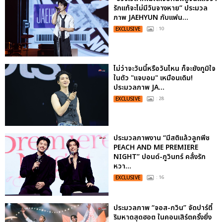
รักแท้จะไม่มีวันจางหาย” ประมวล
ภาพ JAEHYUN กับแฟน...
EXCLUSIVE
: 10
ไม่ว่าจะวันนี้หรือวันไหน ก็จะยังภูมิใจ
ในตัว "แจบอม" เหมือนเดิม!
ประมวลภาพ JA...
EXCLUSIVE
: 28
ประมวลภาพงาน “มีสติแล้วลูกพีช
PEACH AND ME PREMIERE
NIGHT” ปอนด์-ภูวินทร์ คลั่งรัก
หวา...
EXCLUSIVE
: 16
ประมวลภาพ “จอส-กวิน” จัดปาร์ตี้
ริมหาดสุดฮอต ในคอนเสิร์ตครั้งยิ่ง