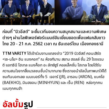
ก่อนที่ “นิวอีสต์” จะขึ้นเวทีมอบความสนุกสนานและความพิเศษ
ต่างๆ ผ่านไลฟ์เพอร์ฟอร์แมนซ์อันเยี่ยมยอดเพื่อแฟนคลับชาว
ไทย 20 - 21 ก.ค. 2562 เวลา ณ ธันเดอร์โดม เมืองทองธานี
TTM VARITY
ได้เข้าร่วมงานแถลงข่าว “2019 นิวอีสต์ คอนเสิร์ต
<เซ-นโย> อิน แบงคอก” ณ ห้องภิมาน สยาม ฮอลล์ ชั้น 29 โรงแรม
ดิ แอทธินี โฮเทล แบงค็อก อะ ลักซ์ซูรี คอลเล็คชั่น โฮเทล โดยได้รับ
ความสนใจจากสื่อมวลชนชั้นนำมากมาย ซึ่งเราขอนำอัลบั้มภาพมาให้ได้
ชมกันบอกเลย เมมเบอร์ทั้ง 5 เจอาร์ (JR), อารอน (ARON), แบคโฮ
(BAEKHO), มินฮยอน (MINHYUN) และ เร็น (REN) หล่อทุกคน
เมนทุกคนจ้า
อัลบั้ม
รูป