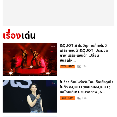
เรื่อง
เด่น
&QUOT;ถ้าไม่มีทุกคนก็คงไม่มี
เพิร์ธ-แซนต้า&QUOT; ประมวล
ภาพ เพิร์ธ-แซนต้า เปลี่ยน
ฮอลล์ให...
EXCLUSIVE
: 34
ไม่ว่าจะวันนี้หรือวันไหน ก็จะยังภูมิใจ
ในตัว &QUOT;แจบอม&QUOT;
เหมือนเดิม! ประมวลภาพ JA...
EXCLUSIVE
: 28