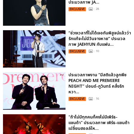
ประมวลภาพ JA...
EXCLUSIVE
: 28
“ช่วงเวลาที่ไม่ได้เจอกันพิสูจน์แล้วว่า
รักแท้จะไม่มีวันจางหาย” ประมวล
ภาพ JAEHYUN กับแฟน...
EXCLUSIVE
: 10
ประมวลภาพงาน “มีสติแล้วลูกพีช
PEACH AND ME PREMIERE
NIGHT” ปอนด์-ภูวินทร์ คลั่งรัก
หวา...
EXCLUSIVE
: 16
"ถ้าไม่มีทุกคนก็คงไม่มีเพิร์ธ-
แซนต้า" ประมวลภาพ เพิร์ธ-แซนต้า
เปลี่ยนฮอลล์ให...