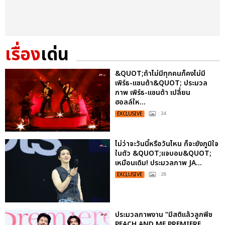
เรื่อง
เด่น
&QUOT;ถ้าไม่มีทุกคนก็คงไม่มี
เพิร์ธ-แซนต้า&QUOT; ประมวล
ภาพ เพิร์ธ-แซนต้า เปลี่ยน
ฮอลล์ให...
EXCLUSIVE
: 34
ไม่ว่าจะวันนี้หรือวันไหน ก็จะยังภูมิใจ
ในตัว &QUOT;แจบอม&QUOT;
เหมือนเดิม! ประมวลภาพ JA...
EXCLUSIVE
: 28
ประมวลภาพงาน “มีสติแล้วลูกพีช
PEACH AND ME PREMIERE