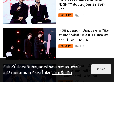
NIGHT” ปอนด์-ภูวินทร์ คลั่งรัก
หวา...
EXCLUSIVE
: 16
เคมีดี มวลสนุก! ประมวลภาพ “ดิว-
ธี” เปิดตัวซีรีส์ “MR.KILL มังงะสั่ง
ตาย” ในงาน “MR.KILL...
EXCLUSIVE
: 14
ประมวลภาพค่ำคืนแห่งความทรงจำ
เว็บไซต์นี้มีการเก็บข้อมูลการใช้งานของคุณเพื่อนำ
ตกลง
ของ ITZY และมิดจีไทย ในวันที่
มาใช้วางแผนและบริหารเว็บไซต์
อ่านเพิ่มเติม
หัวใจส่องสว่างไปพร้อมกัน
EXCLUSIVE
: 11