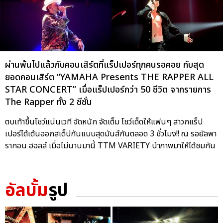
ผ่านพ้นไปแล้วกับคอนเสิร์ตที่แร็ปเปอร์ทุกคนรอคอย กับสุด
ยอดคอนเสิร์ต “YAMAHA Presents THE RAPPER ALL
STAR CONCERT” เมื่อแร็ปเปอร์กว่า 50 ชีวิต จากรายการ
The Rapper ทั้ง 2 ซีซั่น
ตบเท้าขึ้นโชว์แน่นเวที จัดหนัก จัดเต็ม โชว์เด็ดให้แฟนๆ สาวกแร็ป
เปอร์ได้เต้นออกสเต็ปกันแบบสุดมันส์กันตลอด 3 ชั่วโมง!! ณ รอยัลพา
รากอน ฮอลล์ เมื่อไม่นานมานี้ TTM VARIETY นำภาพมาให้ได้ชมกัน
อัลบั้ม
รูป