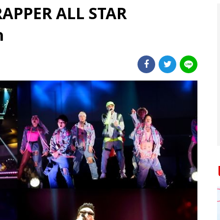
E RAPPER ALL STAR
ก