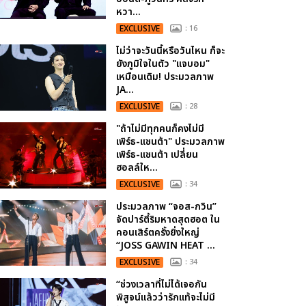
หวา...
EXCLUSIVE
: 16
ไม่ว่าจะวันนี้หรือวันไหน ก็จะ
ยังภูมิใจในตัว "แจบอม"
เหมือนเดิม! ประมวลภาพ
JA...
EXCLUSIVE
: 28
"ถ้าไม่มีทุกคนก็คงไม่มี
เพิร์ธ-แซนต้า" ประมวลภาพ
เพิร์ธ-แซนต้า เปลี่ยน
ฮอลล์ให...
EXCLUSIVE
: 34
ประมวลภาพ “จอส-กวิน”
จัดปาร์ตี้ริมหาดสุดฮอต ใน
คอนเสิร์ตครั้งยิ่งใหญ่
“JOSS GAWIN HEAT ...
EXCLUSIVE
: 34
“ช่วงเวลาที่ไม่ได้เจอกัน
พิสูจน์แล้วว่ารักแท้จะไม่มี