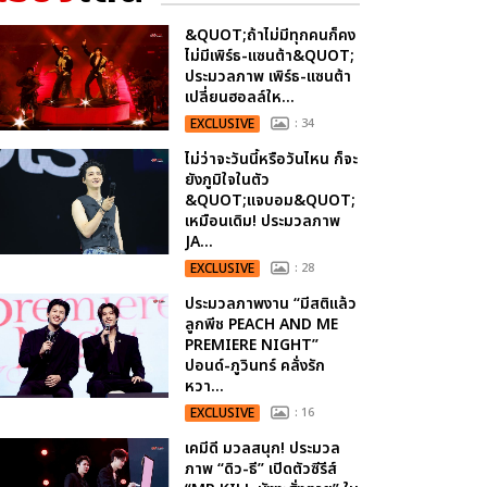
&QUOT;ถ้าไม่มีทุกคนก็คง
ไม่มีเพิร์ธ-แซนต้า&QUOT;
ประมวลภาพ เพิร์ธ-แซนต้า
เปลี่ยนฮอลล์ให...
EXCLUSIVE
: 34
ไม่ว่าจะวันนี้หรือวันไหน ก็จะ
ยังภูมิใจในตัว
&QUOT;แจบอม&QUOT;
เหมือนเดิม! ประมวลภาพ
JA...
EXCLUSIVE
: 28
ประมวลภาพงาน “มีสติแล้ว
ลูกพีช PEACH AND ME
PREMIERE NIGHT”
ปอนด์-ภูวินทร์ คลั่งรัก
หวา...
EXCLUSIVE
: 16
เคมีดี มวลสนุก! ประมวล
ภาพ “ดิว-ธี” เปิดตัวซีรีส์