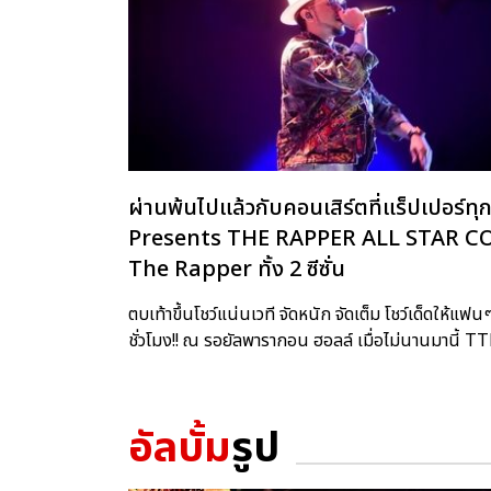
ผ่านพ้นไปแล้วกับคอนเสิร์ตที่แร็ปเปอ
Presents THE RAPPER ALL STAR CONCE
The Rapper ทั้ง 2 ซีซั่น
ตบเท้าขึ้นโชว์แน่นเวที จัดหนัก จัดเต็ม โชว์เด็ดให้
ชั่วโมง!! ณ รอยัลพารากอน ฮอลล์ เมื่อไม่นานมานี้
อัลบั้ม
รูป