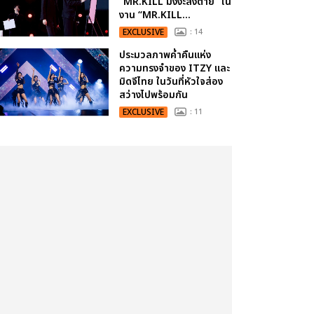
“MR.KILL มังงะสั่งตาย” ใน
งาน “MR.KILL...
EXCLUSIVE
: 14
ประมวลภาพค่ำคืนแห่ง
ความทรงจำของ ITZY และ
มิดจีไทย ในวันที่หัวใจส่อง
สว่างไปพร้อมกัน
EXCLUSIVE
: 11