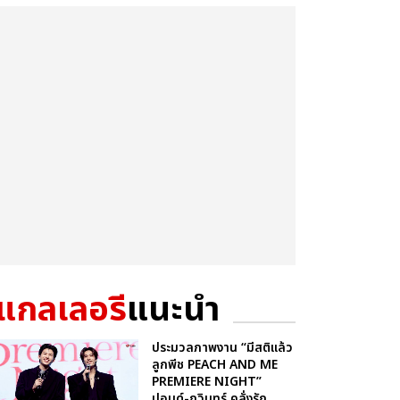
แกลเลอรี
แนะนำ
ประมวลภาพงาน “มีสติแล้ว
ลูกพีช PEACH AND ME
PREMIERE NIGHT”
ปอนด์-ภูวินทร์ คลั่งรัก