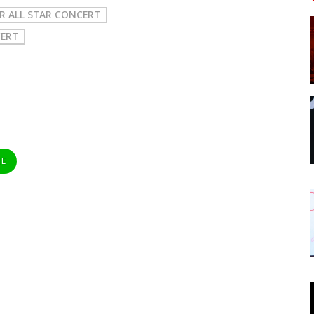
R ALL STAR CONCERT
CERT
NE