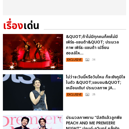
เรื่อง
เด่น
&QUOT;ถ้าไม่มีทุกคนก็คงไม่มี
เพิร์ธ-แซนต้า&QUOT; ประมวล
ภาพ เพิร์ธ-แซนต้า เปลี่ยน
ฮอลล์ให...
EXCLUSIVE
: 34
ไม่ว่าจะวันนี้หรือวันไหน ก็จะยังภูมิใจ
ในตัว &QUOT;แจบอม&QUOT;
เหมือนเดิม! ประมวลภาพ JA...
EXCLUSIVE
: 28
ประมวลภาพงาน “มีสติแล้วลูกพีช
PEACH AND ME PREMIERE
NIGHT” ปอนด์-ภูวินทร์ คลั่งรัก