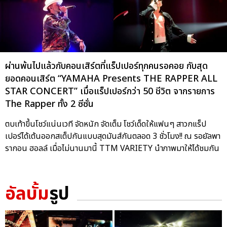
ผ่านพ้นไปแล้วกับคอนเสิร์ตที่แร็ปเปอร์ทุกคนรอคอย กับสุด
ยอดคอนเสิร์ต “YAMAHA Presents THE RAPPER ALL
STAR CONCERT” เมื่อแร็ปเปอร์กว่า 50 ชีวิต จากรายการ
The Rapper ทั้ง 2 ซีซั่น
ตบเท้าขึ้นโชว์แน่นเวที จัดหนัก จัดเต็ม โชว์เด็ดให้แฟนๆ สาวกแร็ป
เปอร์ได้เต้นออกสเต็ปกันแบบสุดมันส์กันตลอด 3 ชั่วโมง!! ณ รอยัลพา
รากอน ฮอลล์ เมื่อไม่นานมานี้ TTM VARIETY นำภาพมาให้ได้ชมกัน
อัลบั้ม
รูป