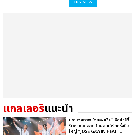
BUY NOW
แกลเลอรี
แนะนำ
ประมวลภาพ “จอส-กวิน” จัดปาร์ตี้
ริมหาดสุดฮอต ในคอนเสิร์ตครั้งยิ่ง
ใหญ่ “JOSS GAWIN HEAT ...