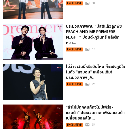
EXCLUSIVE
: 34
ประมวลภาพงาน “มีสติแล้วลูกพีช
PEACH AND ME PREMIERE
NIGHT” ปอนด์-ภูวินทร์ คลั่งรัก
หวา...
EXCLUSIVE
: 16
ไม่ว่าจะวันนี้หรือวันไหน ก็จะยังภูมิใจ
ในตัว "แจบอม" เหมือนเดิม!
ประมวลภาพ JA...
EXCLUSIVE
: 28
"ถ้าไม่มีทุกคนก็คงไม่มีเพิร์ธ-
แซนต้า" ประมวลภาพ เพิร์ธ-แซนต้า
เปลี่ยนฮอลล์ให...
EXCLUSIVE
: 34