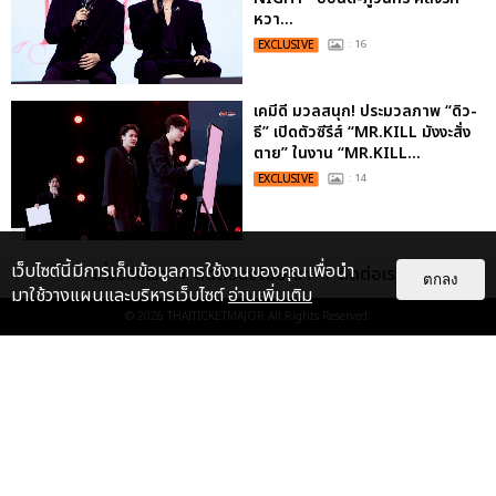
หวา...
EXCLUSIVE
: 16
เคมีดี มวลสนุก! ประมวลภาพ “ดิว-
ธี” เปิดตัวซีรีส์ “MR.KILL มังงะสั่ง
ตาย” ในงาน “MR.KILL...
EXCLUSIVE
: 14
ประมวลภาพค่ำคืนแห่งความทรงจำ
เว็บไซต์นี้มีการเก็บข้อมูลการใช้งานของคุณเพื่อนำ
เกี่ยวกับเรา
ติดต่อลงโฆษณา
ติดต่อเรา
ตกลง
ของ ITZY และมิดจีไทย ในวันที่
มาใช้วางแผนและบริหารเว็บไซต์
อ่านเพิ่มเติม
หัวใจส่องสว่างไปพร้อมกัน
© 2026
THAITICKETMAJOR
All Rights Reserved.
EXCLUSIVE
: 11