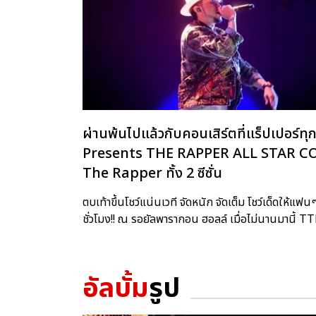
ผ่านพ้นไปแล้วกับคอนเสิร์ตที่แร็ปเปอ
Presents THE RAPPER ALL STAR CONCE
The Rapper ทั้ง 2 ซีซั่น
ตบเท้าขึ้นโชว์แน่นเวที จัดหนัก จัดเต็ม โชว์เด็ดให้
ชั่วโมง!! ณ รอยัลพารากอน ฮอลล์ เมื่อไม่นานมานี้
อัลบั้ม
รูป