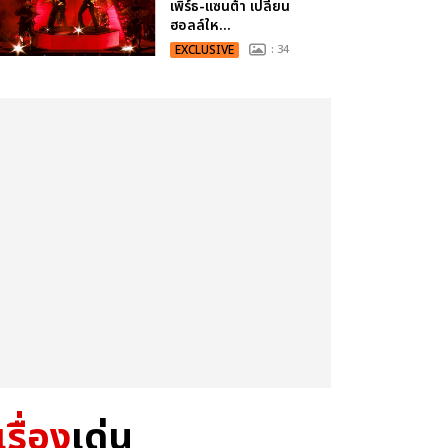
เพิร์ธ-แซนต้า เปลี่ยน
ฮอลล์ให...
EXCLUSIVE
: 34
เรื่อง
เด่น