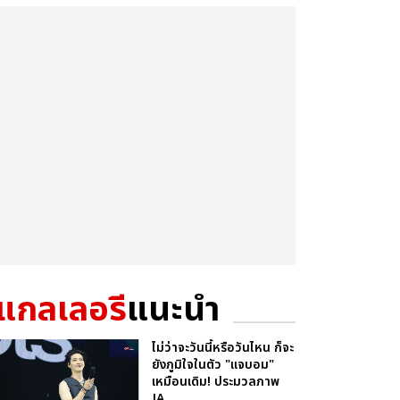
แกลเลอรี
แนะนำ
ไม่ว่าจะวันนี้หรือวันไหน ก็จะ
ยังภูมิใจในตัว "แจบอม"
เหมือนเดิม! ประมวลภาพ
JA...