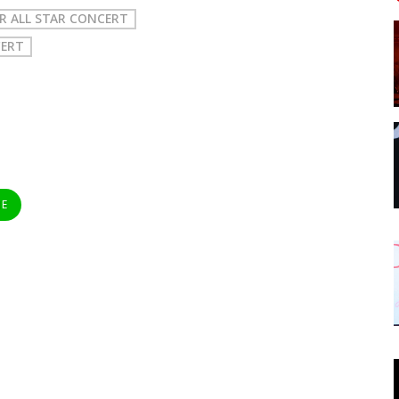
R ALL STAR CONCERT
CERT
NE