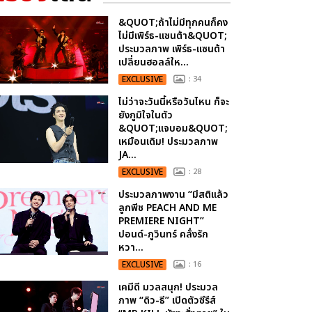
&QUOT;ถ้าไม่มีทุกคนก็คง
ไม่มีเพิร์ธ-แซนต้า&QUOT;
ประมวลภาพ เพิร์ธ-แซนต้า
เปลี่ยนฮอลล์ให...
EXCLUSIVE
: 34
ไม่ว่าจะวันนี้หรือวันไหน ก็จะ
ยังภูมิใจในตัว
&QUOT;แจบอม&QUOT;
เหมือนเดิม! ประมวลภาพ
JA...
EXCLUSIVE
: 28
ประมวลภาพงาน “มีสติแล้ว
ลูกพีช PEACH AND ME
PREMIERE NIGHT”
ปอนด์-ภูวินทร์ คลั่งรัก
หวา...
EXCLUSIVE
: 16
เคมีดี มวลสนุก! ประมวล
ภาพ “ดิว-ธี” เปิดตัวซีรีส์