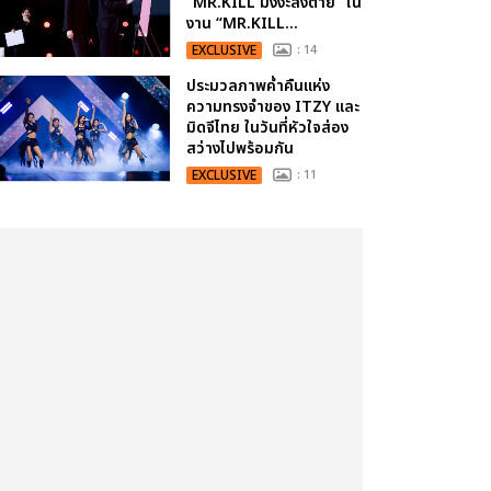
“MR.KILL มังงะสั่งตาย” ใน
งาน “MR.KILL...
EXCLUSIVE
: 14
ประมวลภาพค่ำคืนแห่ง
ความทรงจำของ ITZY และ
มิดจีไทย ในวันที่หัวใจส่อง
สว่างไปพร้อมกัน
EXCLUSIVE
: 11