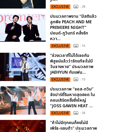
EXCLUSIVE
: 28
ประมวลภาพงาน “มีสติแล้ว
ลูกพีช PEACH AND ME
PREMIERE NIGHT”
ปอนด์-ภูวินทร์ คลั่งรัก
หวา...
EXCLUSIVE
: 16
“ช่วงเวลาที่ไม่ได้เจอกัน
พิสูจน์แล้วว่ารักแท้จะไม่มี
วันจางหาย” ประมวลภาพ
JAEHYUN กับแฟน...
EXCLUSIVE
: 10
ประมวลภาพ “จอส-กวิน”
จัดปาร์ตี้ริมหาดสุดฮอต ใน
คอนเสิร์ตครั้งยิ่งใหญ่
“JOSS GAWIN HEAT ...
EXCLUSIVE
: 34
"ถ้าไม่มีทุกคนก็คงไม่มี
เพิร์ธ-แซนต้า" ประมวลภาพ