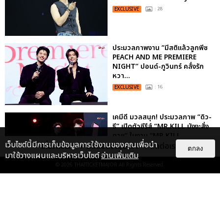
EXCLUSIVE
: 28
ประมวลภาพงาน “มีสติแล้วลูกพีช
PEACH AND ME PREMIERE
NIGHT” ปอนด์-ภูวินทร์ คลั่งรัก
หวา...
EXCLUSIVE
: 16
เคมีดี มวลสนุก! ประมวลภาพ “ดิว-
ธี” เปิดตัวซีรีส์ “MR.KILL มังงะสั่ง
ตาย” ในงาน “MR.KILL...
เว็บไซต์นี้มีการเก็บข้อมูลการใช้งานของคุณเพื่อนำ
เกี่ยวกับเรา
ติดต่อลงโฆษณา
ติดต่อเรา
EXCLUSIVE
: 14
ตกลง
มาใช้วางแผนและบริหารเว็บไซต์
อ่านเพิ่มเติม
© 2026
THAITICKETMAJOR
All Rights Reserved.
ประมวลภาพค่ำคืนแห่งความทรงจำ
ของ ITZY และมิดจีไทย ในวันที่
หัวใจส่องสว่างไปพร้อมกัน
EXCLUSIVE
: 11