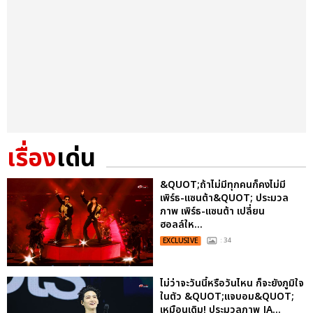
เรื่อง
เด่น
&QUOT;ถ้าไม่มีทุกคนก็คงไม่มี
เพิร์ธ-แซนต้า&QUOT; ประมวล
ภาพ เพิร์ธ-แซนต้า เปลี่ยน
ฮอลล์ให...
EXCLUSIVE
: 34
ไม่ว่าจะวันนี้หรือวันไหน ก็จะยังภูมิใจ
ในตัว &QUOT;แจบอม&QUOT;
เหมือนเดิม! ประมวลภาพ JA...