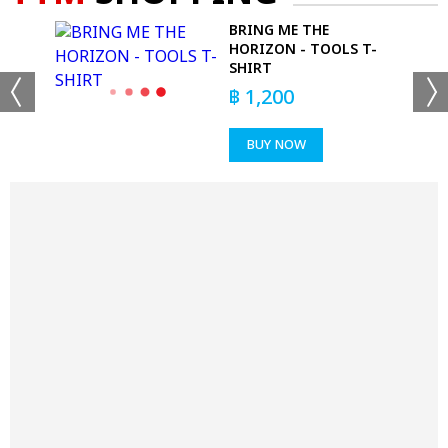
RS
BRING ME THE
HORIZON - TOOLS T-
SHIRT
฿
1,200
BUY NOW