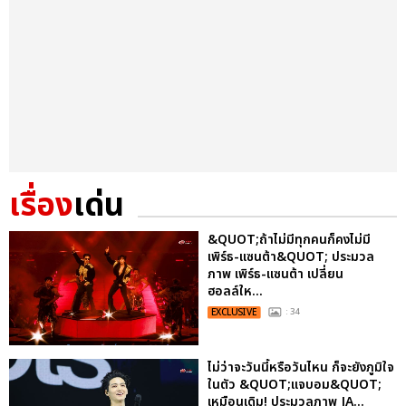
เรื่อง
เด่น
&QUOT;ถ้าไม่มีทุกคนก็คงไม่มี
เพิร์ธ-แซนต้า&QUOT; ประมวล
ภาพ เพิร์ธ-แซนต้า เปลี่ยน
ฮอลล์ให...
EXCLUSIVE
: 34
ไม่ว่าจะวันนี้หรือวันไหน ก็จะยังภูมิใจ
ในตัว &QUOT;แจบอม&QUOT;
เหมือนเดิม! ประมวลภาพ JA...