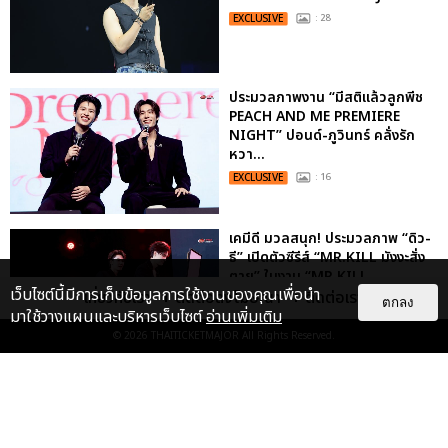
EXCLUSIVE
: 28
ประมวลภาพงาน “มีสติแล้วลูกพีช
PEACH AND ME PREMIERE
NIGHT” ปอนด์-ภูวินทร์ คลั่งรัก
หวา...
EXCLUSIVE
: 16
เคมีดี มวลสนุก! ประมวลภาพ “ดิว-
ธี” เปิดตัวซีรีส์ “MR.KILL มังงะสั่ง
ตาย” ในงาน “MR.KILL...
เว็บไซต์นี้มีการเก็บข้อมูลการใช้งานของคุณเพื่อนำ
เกี่ยวกับเรา
ติดต่อลงโฆษณา
ติดต่อเรา
EXCLUSIVE
: 14
ตกลง
มาใช้วางแผนและบริหารเว็บไซต์
อ่านเพิ่มเติม
© 2026
THAITICKETMAJOR
All Rights Reserved.
“ช่วงเวลาที่ไม่ได้เจอกันพิสูจน์แล้วว่า
รักแท้จะไม่มีวันจางหาย” ประมวล
ภาพ JAEHYUN กับแฟน...
EXCLUSIVE
: 10