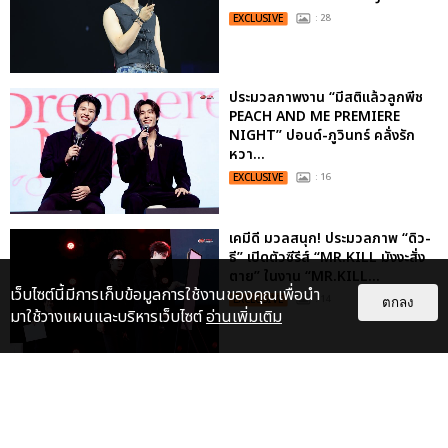
EXCLUSIVE
: 28
ประมวลภาพงาน “มีสติแล้วลูกพีช
PEACH AND ME PREMIERE
NIGHT” ปอนด์-ภูวินทร์ คลั่งรัก
หวา...
EXCLUSIVE
: 16
เคมีดี มวลสนุก! ประมวลภาพ “ดิว-
ธี” เปิดตัวซีรีส์ “MR.KILL มังงะสั่ง
ตาย” ในงาน “MR.KILL...
เว็บไซต์นี้มีการเก็บข้อมูลการใช้งานของคุณเพื่อนำ
EXCLUSIVE
: 14
ตกลง
มาใช้วางแผนและบริหารเว็บไซต์
อ่านเพิ่มเติม
ประมวลภาพค่ำคืนแห่งความทรงจำ
ของ ITZY และมิดจีไทย ในวันที่
หัวใจส่องสว่างไปพร้อมกัน
EXCLUSIVE
: 11