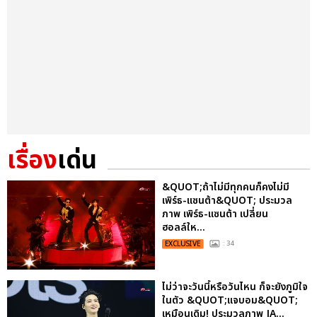
เรื่อง
เด่น
&QUOT;ถ้าไม่มีทุกคนก็คงไม่มี
เพิร์ธ-แซนต้า&QUOT; ประมวล
ภาพ เพิร์ธ-แซนต้า เปลี่ยน
ฮอลล์ให...
EXCLUSIVE
: 34
ไม่ว่าจะวันนี้หรือวันไหน ก็จะยังภูมิใจ
ในตัว &QUOT;แจบอม&QUOT;
เหมือนเดิม! ประมวลภาพ JA...