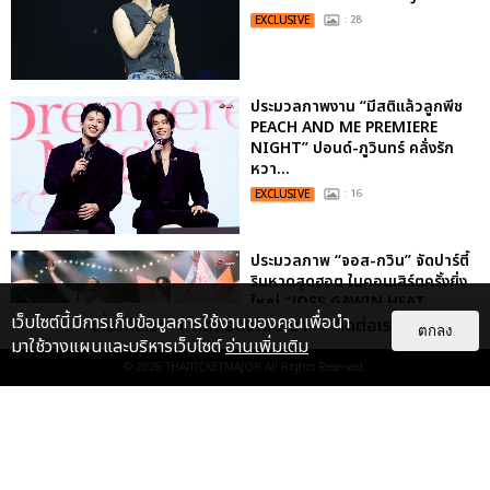
EXCLUSIVE
: 28
ประมวลภาพงาน “มีสติแล้วลูกพีช
PEACH AND ME PREMIERE
NIGHT” ปอนด์-ภูวินทร์ คลั่งรัก
หวา...
EXCLUSIVE
: 16
ประมวลภาพ “จอส-กวิน” จัดปาร์ตี้
ริมหาดสุดฮอต ในคอนเสิร์ตครั้งยิ่ง
ใหญ่ “JOSS GAWIN HEAT ...
เว็บไซต์นี้มีการเก็บข้อมูลการใช้งานของคุณเพื่อนำ
เกี่ยวกับเรา
ติดต่อลงโฆษณา
ติดต่อเรา
EXCLUSIVE
: 34
ตกลง
มาใช้วางแผนและบริหารเว็บไซต์
อ่านเพิ่มเติม
© 2026
THAITICKETMAJOR
All Rights Reserved.
“ช่วงเวลาที่ไม่ได้เจอกันพิสูจน์แล้วว่า
รักแท้จะไม่มีวันจางหาย” ประมวล
ภาพ JAEHYUN กับแฟน...
EXCLUSIVE
: 10