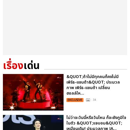
เรื่อง
เด่น
&QUOT;ถ้าไม่มีทุกคนก็คงไม่มี
เพิร์ธ-แซนต้า&QUOT; ประมวล
ภาพ เพิร์ธ-แซนต้า เปลี่ยน
ฮอลล์ให...
EXCLUSIVE
: 34
ไม่ว่าจะวันนี้หรือวันไหน ก็จะยังภูมิใจ
ในตัว &QUOT;แจบอม&QUOT;
เหมือนเดิม! ประมวลภาพ JA...