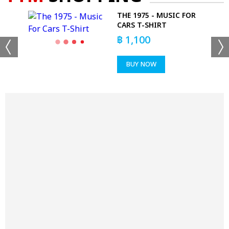
 -
THE 1975 - MUSIC FOR
CARS T-SHIRT
฿
1,100
BUY NOW