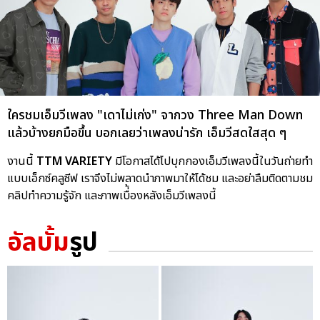
ใครชมเอ็มวีเพลง "เดาไม่เก่ง" จากวง Three Man Down
แล้วบ้างยกมือขึ้น บอกเลยว่าเพลงน่ารัก เอ็มวีสดใสสุด ๆ
งานนี้
TTM VARIETY
มีโอกาสได้ไปบุกกองเอ็มวีเพลงนี้ในวันถ่ายทำ
แบบเอ็กซ์คลูซีฟ เราจึงไม่พลาดนำภาพมาให้ได้ชม และอย่าลืมติดตามชม
คลิปทำความรู้จัก และภาพเบื่้องหลังเอ็มวีเพลงนี้
อัลบั้ม
รูป