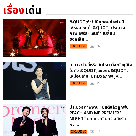
เรื่อง
เด่น
&QUOT;ถ้าไม่มีทุกคนก็คงไม่มี
เพิร์ธ-แซนต้า&QUOT; ประมวล
ภาพ เพิร์ธ-แซนต้า เปลี่ยน
ฮอลล์ให...
EXCLUSIVE
: 34
ไม่ว่าจะวันนี้หรือวันไหน ก็จะยังภูมิใจ
ในตัว &QUOT;แจบอม&QUOT;
เหมือนเดิม! ประมวลภาพ JA...
EXCLUSIVE
: 28
ประมวลภาพงาน “มีสติแล้วลูกพีช
PEACH AND ME PREMIERE
NIGHT” ปอนด์-ภูวินทร์ คลั่งรัก
หวา...
EXCLUSIVE
: 16