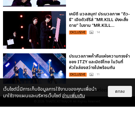
เคมีดี มวลสนุก! ประมวลภาพ “ดิว-
ธี” เปิดตัวซีรีส์ “MR.KILL มังงะสั่ง
ตาย” ในงาน “MR.KILL...
EXCLUSIVE
: 14
ประมวลภาพค่ำคืนแห่งความทรงจำ
ของ ITZY และมิดจีไทย ในวันที่
หัวใจส่องสว่างไปพร้อมกัน
EXCLUSIVE
: 11
เว็บไซต์นี้มีการเก็บข้อมูลการใช้งานของคุณเพื่อนำ
เกี่ยวกับเรา
ติดต่อลงโฆษณา
ติดต่อเรา
ตกลง
มาใช้วางแผนและบริหารเว็บไซต์
อ่านเพิ่มเติม
© 2026
THAITICKETMAJOR
All Rights Reserved.