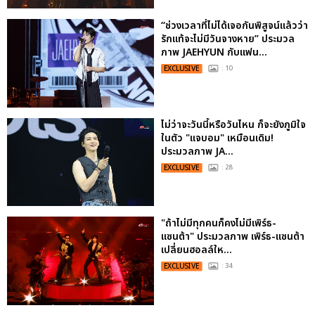
“ช่วงเวลาที่ไม่ได้เจอกันพิสูจน์แล้วว่า
รักแท้จะไม่มีวันจางหาย” ประมวล
ภาพ JAEHYUN กับแฟน...
EXCLUSIVE
: 10
ไม่ว่าจะวันนี้หรือวันไหน ก็จะยังภูมิใจ
ในตัว "แจบอม" เหมือนเดิม!
ประมวลภาพ JA...
EXCLUSIVE
: 28
"ถ้าไม่มีทุกคนก็คงไม่มีเพิร์ธ-
แซนต้า" ประมวลภาพ เพิร์ธ-แซนต้า
เปลี่ยนฮอลล์ให...
EXCLUSIVE
: 34