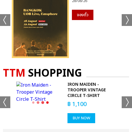
28/08/26
จองตั๋ว
TTM
SHOPPING
OUR
IRON MAIDEN -
TROOPER VINTAGE
CIRCLE T-SHIRT
฿
1,100
BUY NOW