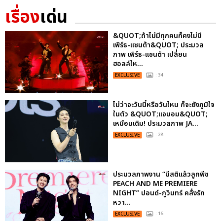
เรื่อง
เด่น
&QUOT;ถ้าไม่มีทุกคนก็คงไม่มี
เพิร์ธ-แซนต้า&QUOT; ประมวล
ภาพ เพิร์ธ-แซนต้า เปลี่ยน
ฮอลล์ให...
EXCLUSIVE
: 34
ไม่ว่าจะวันนี้หรือวันไหน ก็จะยังภูมิใจ
ในตัว &QUOT;แจบอม&QUOT;
เหมือนเดิม! ประมวลภาพ JA...
EXCLUSIVE
: 28
ประมวลภาพงาน “มีสติแล้วลูกพีช
PEACH AND ME PREMIERE
NIGHT” ปอนด์-ภูวินทร์ คลั่งรัก
หวา...
EXCLUSIVE
: 16