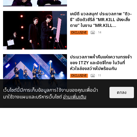
เคมีดี มวลสนุก! ประมวลภาพ “ดิว-
ธี” เปิดตัวซีรีส์ “MR.KILL มังงะสั่ง
ตาย” ในงาน “MR.KILL...
EXCLUSIVE
: 14
ประมวลภาพค่ำคืนแห่งความทรงจำ
ของ ITZY และมิดจีไทย ในวันที่
หัวใจส่องสว่างไปพร้อมกัน
EXCLUSIVE
: 11
เว็บไซต์นี้มีการเก็บข้อมูลการใช้งานของคุณเพื่อนำ
ตกลง
มาใช้วางแผนและบริหารเว็บไซต์
อ่านเพิ่มเติม