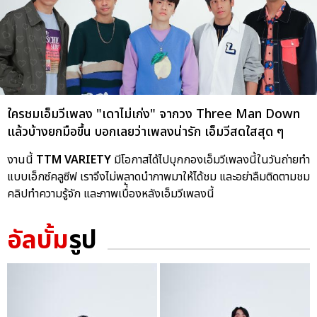
ใครชมเอ็มวีเพลง "เดาไม่เก่ง" จากวง Three Man Down
แล้วบ้างยกมือขึ้น บอกเลยว่าเพลงน่ารัก เอ็มวีสดใสสุด ๆ
งานนี้
TTM VARIETY
มีโอกาสได้ไปบุกกองเอ็มวีเพลงนี้ในวันถ่ายทำ
แบบเอ็กซ์คลูซีฟ เราจึงไม่พลาดนำภาพมาให้ได้ชม และอย่าลืมติดตามชม
คลิปทำความรู้จัก และภาพเบื่้องหลังเอ็มวีเพลงนี้
อัลบั้ม
รูป