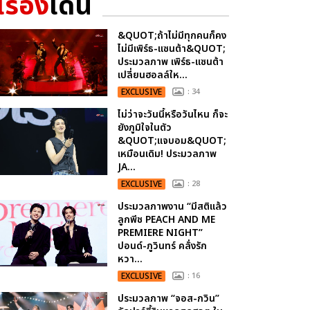
เรื่อง
เด่น
&QUOT;ถ้าไม่มีทุกคนก็คง
ไม่มีเพิร์ธ-แซนต้า&QUOT;
ประมวลภาพ เพิร์ธ-แซนต้า
เปลี่ยนฮอลล์ให...
EXCLUSIVE
: 34
ไม่ว่าจะวันนี้หรือวันไหน ก็จะ
ยังภูมิใจในตัว
&QUOT;แจบอม&QUOT;
เหมือนเดิม! ประมวลภาพ
JA...
EXCLUSIVE
: 28
ประมวลภาพงาน “มีสติแล้ว
ลูกพีช PEACH AND ME
PREMIERE NIGHT”
ปอนด์-ภูวินทร์ คลั่งรัก
หวา...
EXCLUSIVE
: 16
ประมวลภาพ “จอส-กวิน”