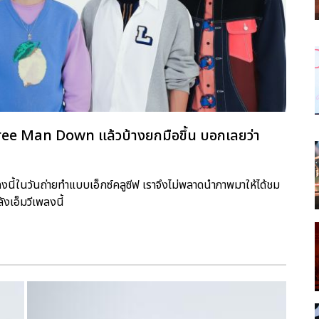
hree Man Down แล้วบ้างยกมือขึ้น บอกเลยว่า
งนี้ในวันถ่ายทำแบบเอ็กซ์คลูซีฟ เราจึงไม่พลาดนำภาพมาให้ได้ชม
งเอ็มวีเพลงนี้