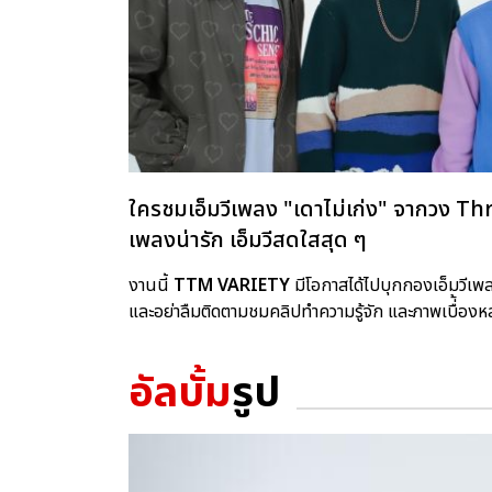
ใครชมเอ็มวีเพลง "เดาไม่เก่ง" จากวง T
เพลงน่ารัก เอ็มวีสดใสสุด ๆ
งานนี้
TTM VARIETY
มีโอกาสได้ไปบุกกองเอ็มวีเพล
และอย่าลืมติดตามชมคลิปทำความรู้จัก และภาพเบื่้องหลั
อัลบั้ม
รูป