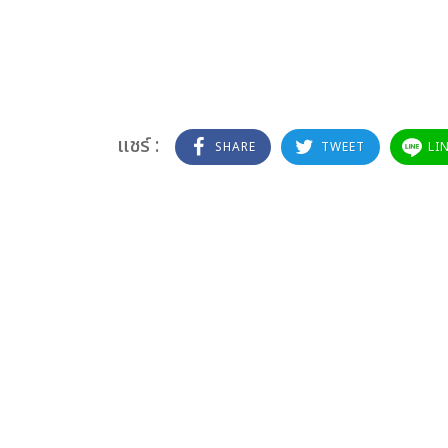
แชร์ :
SHARE
TWEET
LI