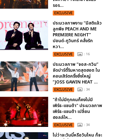
รอร...
EXCLUSIVE
ประมวลภาพงาน “มีสติแล้ว
ลูกพีช PEACH AND ME
PREMIERE NIGHT”
ปอนด์-ภูวินทร์ คลั่งรัก
หวา...
EXCLUSIVE
: 16
ประมวลภาพ “จอส-กวิน”
จัดปาร์ตี้ริมหาดสุดฮอต ใน
คอนเสิร์ตครั้งยิ่งใหญ่
“JOSS GAWIN HEAT ...
EXCLUSIVE
: 34
"ถ้าไม่มีทุกคนก็คงไม่มี
เพิร์ธ-แซนต้า" ประมวลภาพ
เพิร์ธ-แซนต้า เปลี่ยน
ฮอลล์ให...
EXCLUSIVE
: 34
ไม่ว่าจะวันนี้หรือวันไหน ก็จะ