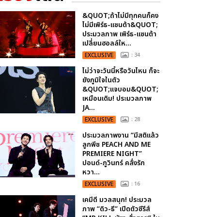
&QUOT;ถ้าไม่มีทุกคนก็คง
ไม่มีเพิร์ธ-แซนต้า&QUOT;
ประมวลภาพ เพิร์ธ-แซนต้า
เปลี่ยนฮอลล์ให...
EXCLUSIVE
: 34
ไม่ว่าจะวันนี้หรือวันไหน ก็จะ
ยังภูมิใจในตัว
&QUOT;แจบอม&QUOT;
เหมือนเดิม! ประมวลภาพ
JA...
EXCLUSIVE
: 28
ประมวลภาพงาน “มีสติแล้ว
ลูกพีช PEACH AND ME
PREMIERE NIGHT”
ปอนด์-ภูวินทร์ คลั่งรัก
หวา...
EXCLUSIVE
: 16
เคมีดี มวลสนุก! ประมวล
ภาพ “ดิว-ธี” เปิดตัวซีรีส์