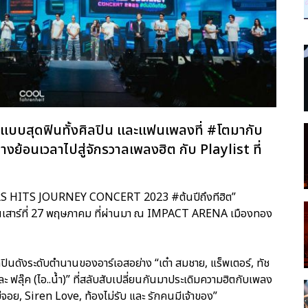
 แบบสุดฟินทั้งศิลปิน และแฟนเพลงที่ #โตมากับ
างย้อนเวลาไปสู่จักรวาลเพลงฮิต กับ Playlist ที่
 RS HITS JOURNEY CONCERT 2023 #ต้นปีถึงทีฮิต”
อวันเสาร์ที่ 27 พฤษภาคม ที่ผ่านมา ณ IMPACT ARENA เมืองทอง
่ศิลปินดังระดับตำนานของอาร์เอสอย่าง “เต๋า สมชาย, แร็พเตอร์, ทัช
 และ ฟลุ๊ค (ไอ..น้ำ)” ที่สลับสับเปลี่ยนกันมาประเดิมความฮิตกับเพลง
์บ่จอย, Siren Love, ท้องไม่รับ และ รักคนมีเจ้าของ”