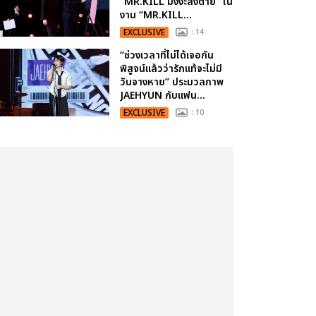
“MR.KILL มังงะสั่งตาย” ใน
งาน “MR.KILL...
EXCLUSIVE
: 14
“ช่วงเวลาที่ไม่ได้เจอกัน
พิสูจน์แล้วว่ารักแท้จะไม่มี
วันจางหาย” ประมวลภาพ
JAEHYUN กับแฟน...
EXCLUSIVE
: 10