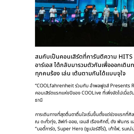
สมกับเป็นคอนเสิร์ตที่การันตีความ HITS
อาร์เอส ได้กลับมารวมตัวกันเพื่อออกเดินท
ทุกคนร้อง เล่น เต้นตามกันได้แบบจุใจ
“COOLfahrenheit ร่วมกับ อำพลฟูดส์ Presents
คอนเสิร์ตแรกแห่งปีของ COOLive ที่เพิ่งจัดไปเมื่
ธานี
การเดินทางที่สุดตื่นตาตื่นใจเริ่มขึ้นตั้งแต่ช่วงแรกที
ณ ตะกั่วทุ่ง, ลิฟท์-ออย, เจมส์ เรืองศักดิ์, ดัง พันกร
“บอดี้การ์ด, Super Hero (ซูเปอร์ฮีโร่), เท้าไฟ, รมณ