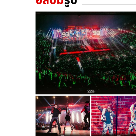
อัลบั้ม
รูป