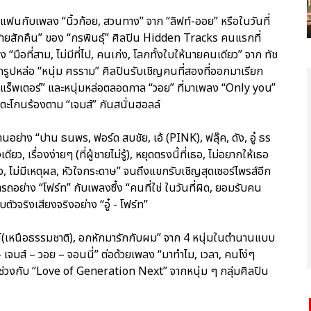
อแฟนกับเพลง “นิ้วก้อย, สวนทาง” จาก “ลิฟท์-ออย” หรือในวันที่
ร้ายสักคืน” ของ “กรพินธุ์” ศิลปิน Hidden Tracks คนแรกที่
มือที่สาม, ไม่มีที่ไป, คนเก่ง, โลกทั้งใบให้นายคนเดียว” จาก ทัช
กรูปหล่อ “หนุ่ม ศรราม” ศิลปินรับเชิญคนที่สองที่ออกมาเรียก
ของ “แร็พเตอร์” และหนุ่มหล่อตลอดกาล “วอย” ที่มาเพลง “Only you”
ใจตะโกนร้องตาม “เจมส์” กันสนั่นฮอลล์
นอย่าง “ปาน ธนพร, ฟอร์ด สบชัย, เอ้ (PINK), ฟลุ๊ค, ดัง, อู๋ ธร
เรื่องง่ายๆ (ที่ผู้ชายไม่รู้), หยุดตรงนี้ที่เธอ, ไม่อยากให้เธอ
ใจ, ไม่มีเหตุผล, หัวใจกระดาษ” จนถึงแขกรับเชิญสุดเซอร์ไพรส์อีก
มารถอย่าง “โฟร์ท” กับเพลงซึ้ง “คนที่ใช่ ในวันที่ผิด, ยอมรับคน
ตัวจริงเสียงจริงอย่าง “อู๋ - โฟร์ท”
์(เหนือธรรมชาติ), อกหักมารักกับผม” จาก 4 หนุ่มในตำนานแบบ
ส์ – วอย – จอนนี่” ต่อด้วยเพลง “มาทำไม, เวลา, คนโง่ๆ
ท้ายช่วงกับ “Love of Generation Next” จากหนุ่ม ๆ กลุ่มศิลปิน