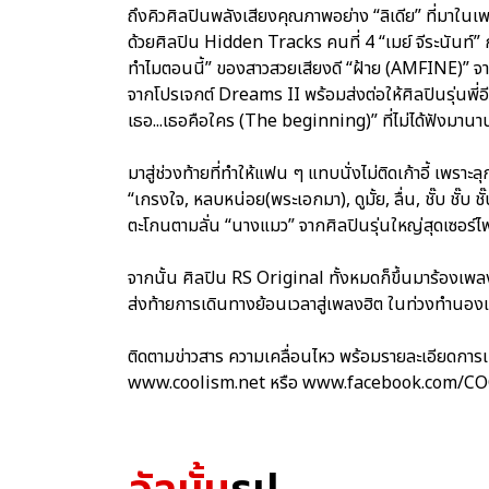
ถึงคิวศิลปินพลังเสียงคุณภาพอย่าง “ลิเดีย” ที่มาในเพ
ด้วยศิลปิน Hidden Tracks คนที่ 4 “เมย์ จีระนันท์” 
ทำไมตอนนี้” ของสาวสวยเสียงดี “ฝ้าย (AMFINE)” จากน
จากโปรเจกต์ Dreams II พร้อมส่งต่อให้ศิลปินรุ่นพี่อ
เธอ...เธอคือใคร (The beginning)” ที่ไม่ได้ฟังมานา
มาสู่ช่วงท้ายที่ทำให้แฟน ๆ แทบนั่งไม่ติดเก้าอี้ เพราะ
“เกรงใจ, หลบหน่อย(พระเอกมา), ดูมั้ย, ลื่น, ชั๊บ ชั๊บ ช
ตะโกนตามลั่น “นางแมว” จากศิลปินรุ่นใหญ่สุดเซอร์ไพร์
จากนั้น ศิลปิน RS Original ทั้งหมดก็ขึ้นมาร้องเ
ส่งท้ายการเดินทางย้อนเวลาสู่เพลงฮิต ในท่วงทำนอ
ติดตามข่าวสาร ความเคลื่อนไหว พร้อมรายละเอียดการ
www.coolism.net หรือ www.facebook.com/C