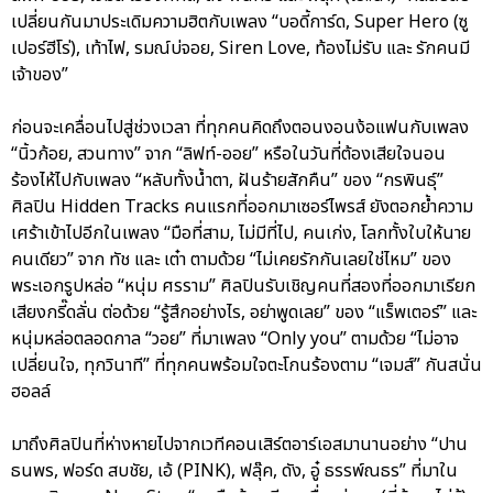
เปลี่ยนกันมาประเดิมความฮิตกับเพลง “บอดี้การ์ด, Super Hero (ซู
เปอร์ฮีโร่), เท้าไฟ, รมณ์บ่จอย, Siren Love, ท้องไม่รับ และ รักคนมี
เจ้าของ”
ก่อนจะเคลื่อนไปสู่ช่วงเวลา ที่ทุกคนคิดถึงตอนงอนง้อแฟนกับเพลง
“นิ้วก้อย, สวนทาง” จาก “ลิฟท์-ออย” หรือในวันที่ต้องเสียใจนอน
ร้องไห้ไปกับเพลง “หลับทั้งน้ำตา, ฝันร้ายสักคืน” ของ “กรพินธุ์”
ศิลปิน Hidden Tracks คนแรกที่ออกมาเซอร์ไพรส์ ยังตอกย้ำความ
เศร้าเข้าไปอีกในเพลง “มือที่สาม, ไม่มีที่ไป, คนเก่ง, โลกทั้งใบให้นาย
คนเดียว” จาก ทัช และ เต๋า ตามด้วย “ไม่เคยรักกันเลยใช่ไหม” ของ
พระเอกรูปหล่อ “หนุ่ม ศรราม” ศิลปินรับเชิญคนที่สองที่ออกมาเรียก
เสียงกรี๊ดลั่น ต่อด้วย “รู้สึกอย่างไร, อย่าพูดเลย” ของ “แร็พเตอร์” และ
หนุ่มหล่อตลอดกาล “วอย” ที่มาเพลง “Only you” ตามด้วย “ไม่อาจ
เปลี่ยนใจ, ทุกวินาที” ที่ทุกคนพร้อมใจตะโกนร้องตาม “เจมส์” กันสนั่น
ฮอลล์
มาถึงศิลปินที่ห่างหายไปจากเวทีคอนเสิร์ตอาร์เอสมานานอย่าง “ปาน
ธนพร, ฟอร์ด สบชัย, เอ้ (PINK), ฟลุ๊ค, ดัง, อู๋ ธรรพ์ณธร” ที่มาใน