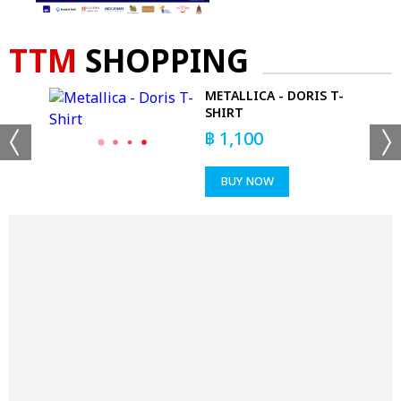
TTM
SHOPPING
METALLICA - DORIS T-
DIE
SHIRT
฿
1,100
BUY NOW