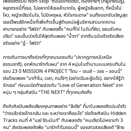
เพลงฮิตแบบ Non-Stop “ตบมือข้างเดียว, เรื่องง่ายๆ (ที่ผู้ชายไม่รู้),
หยุดตรงนี้ที่เธอ, ไม่อยากให้เธอลำบากใจ, ผู้หญิงลืมยาก, ที่หนึ่งไม่
ไหว, หญิงเดียวในใจ, ไม่มีเหตุผล, หัวใจกระดาษ” จนถึงแขกรับเชิญสุด
เซอร์ไพรส์อีกหนึ่งที่เพิ่งก้าวขึ้นสู่ตำแหน่งผู้บริหารสาวมากความ
สามารถอย่าง “โฟร์ท” กับเพลงซึ้ง “คนที่ใช่ ในวันที่ผิด, ยอมรับคน
เดียว” และเจ็บปวดไปให้สุดกับเพลง “น้ำตา” จากต้นฉบับตัวจริงเสียง
จริงอย่าง “อู๋ - โฟร์ท”
การเดินทางมาถึงช่วงที่ทุกคนรอชมกับ “ปรากฏการณ์(เหนือ
ธรรมชาติ), อกหักมารักกับผม” จาก 4 หนุ่มในตำนานแบบครบทีมใน
รอบ 23 ปี MISSION 4 PROJECT “โดม – เจมส์ – วอย – จอนนี่”
ต่อด้วยเพลง “มาทำไม, เวลา, คนโง่ๆ (อย่างฉันจะรู้อะไร), อยากให้รู้ว่า
รักเธอ” ก่อนจะปิดท้ายช่วงกับ “Love of Generation Next” จาก
หนุ่ม ๆ กลุ่มศิลปิน “THE NEXT” ที่ทุกคนคิดถึง
ถึงคิวศิลปินพลังเสียงคุณภาพอย่าง “ลิเดีย” ที่มาในเพลงฮิตประจำตัว
“ว่างแล้วช่วยโทรกลับ และ ระหว่างเราคืออะไร” ต่อด้วยศิลปิน Hidden
Tracks คนที่ 4 “เมย์ จีระนันท์” กับเพลงดัง “คนเดียวไม่เหงาเท่า 3
คน” ส่งต่อเพลงตัดพ้อ “มารักทำไมตอนนี้” ของสาวสวยเสียงดี “ฝ้าย