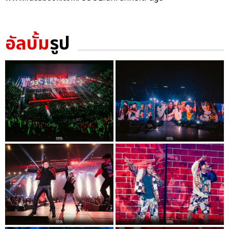
อัลบั้ม
รูป