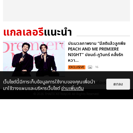
แกลเลอรี
แนะนำ
ประมวลภาพงาน “มีสติแล้วลูกพีช
PEACH AND ME PREMIERE
NIGHT” ปอนด์-ภูวินทร์ คลั่งรัก
หวา...
EXCLUSIVE
: 16
เว็บไซต์นี้มีการเก็บข้อมูลการใช้งานของคุณเพื่อนำ
เกี่ยวกับเรา
ติดต่อลงโฆษณา
ติดต่อเรา
ตกลง
“ช่วงเวลาที่ไม่ได้เจอกันพิสูจน์แล้วว่า
มาใช้วางแผนและบริหารเว็บไซต์
อ่านเพิ่มเติม
รักแท้จะไม่มีวันจางหาย” ประมวล
© 2026
THAITICKETMAJOR
All Rights Reserved.
ภาพ JAEHYUN กับแฟน...
EXCLUSIVE
: 10
ประมวลภาพ “จอส-กวิน” จัดปาร์ตี้
ริมหาดสุดฮอต ในคอนเสิร์ตครั้งยิ่ง