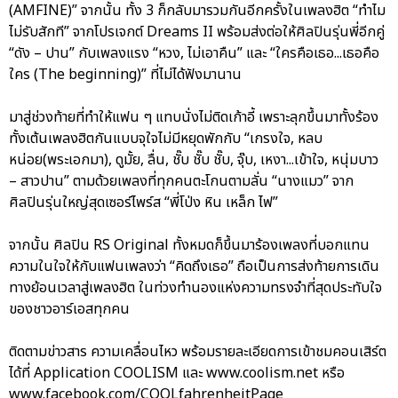
(AMFINE)” จากนั้น ทั้ง 3 ก็กลับมารวมกันอีกครั้งในเพลงฮิต “ทำไม
ไม่รับสักที” จากโปรเจกต์ Dreams II พร้อมส่งต่อให้ศิลปินรุ่นพี่อีกคู่
“ดัง – ปาน” กับเพลงแรง “หวง, ไม่เอาคืน” และ “ใครคือเธอ...เธอคือ
ใคร (The beginning)” ที่ไม่ได้ฟังมานาน
มาสู่ช่วงท้ายที่ทำให้แฟน ๆ แทบนั่งไม่ติดเก้าอี้ เพราะลุกขึ้นมาทั้งร้อง
ทั้งเต้นเพลงฮิตกันแบบจุใจไม่มีหยุดพักกับ “เกรงใจ, หลบ
หน่อย(พระเอกมา), ดูมั้ย, ลื่น, ชั๊บ ชั๊บ ชั๊บ, จุ๊บ, เหงา...เข้าใจ, หนุ่มบาว
– สาวปาน” ตามด้วยเพลงที่ทุกคนตะโกนตามลั่น “นางแมว” จาก
ศิลปินรุ่นใหญ่สุดเซอร์ไพร์ส “พี่โป่ง หิน เหล็ก ไฟ”
จากนั้น ศิลปิน RS Original ทั้งหมดก็ขึ้นมาร้องเพลงที่บอกแทน
ความในใจให้กับแฟนเพลงว่า “คิดถึงเธอ” ถือเป็นการส่งท้ายการเดิน
ทางย้อนเวลาสู่เพลงฮิต ในท่วงทำนองแห่งความทรงจำที่สุดประทับใจ
ของชาวอาร์เอสทุกคน
ติดตามข่าวสาร ความเคลื่อนไหว พร้อมรายละเอียดการเข้าชมคอนเสิร์ต
ได้ที่ Application COOLISM และ www.coolism.net หรือ
www.facebook.com/COOLfahrenheitPage