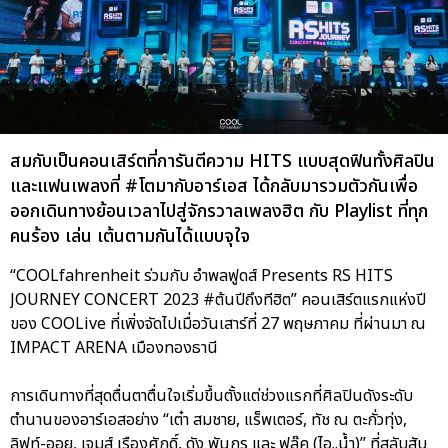
สมกับเป็นคอนเสิร์ตที่การันตีความ HITS แบบสุดฟินทั้งศิลปิน
และแฟนเพลงที่ #โตมากับอาร์เอส ได้กลับมารวมตัวกันเพื่อ
ออกเดินทางย้อนเวลาไปสู่จักรวาลเพลงฮิต กับ Playlist ที่ทุก
คนร้อง เล่น เต้นตามกันได้แบบจุใจ
“COOLfahrenheit ร่วมกับ อำพลฟูดส์ Presents RS HITS
JOURNEY CONCERT 2023 #ต้นปีถึงทีฮิต” คอนเสิร์ตแรกแห่งปี
ของ COOLive ที่เพิ่งจัดไปเมื่อวันเสาร์ที่ 27 พฤษภาคม ที่ผ่านมา ณ
IMPACT ARENA เมืองทองธานี
การเดินทางที่สุดตื่นตาตื่นใจเริ่มขึ้นตั้งแต่ช่วงแรกที่ศิลปินดังระดับ
ตำนานของอาร์เอสอย่าง “เต๋า สมชาย, แร็พเตอร์, ทัช ณ ตะกั่วทุ่ง,
ลิฟท์-ออย, เจมส์ เรืองศักดิ์, ดัง พันกร และ ฟลุ๊ค (ไอ..น้ำ)” ที่สลับสับ