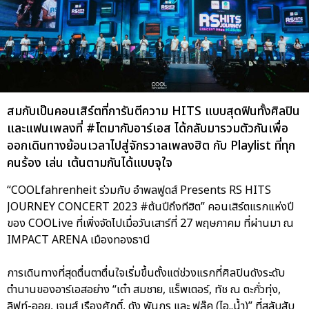
สมกับเป็นคอนเสิร์ตที่การันตีความ HITS แบบสุดฟินทั้งศิลปิน
และแฟนเพลงที่ #โตมากับอาร์เอส ได้กลับมารวมตัวกันเพื่อ
ออกเดินทางย้อนเวลาไปสู่จักรวาลเพลงฮิต กับ Playlist ที่ทุก
คนร้อง เล่น เต้นตามกันได้แบบจุใจ
“COOLfahrenheit ร่วมกับ อำพลฟูดส์ Presents RS HITS
JOURNEY CONCERT 2023 #ต้นปีถึงทีฮิต” คอนเสิร์ตแรกแห่งปี
ของ COOLive ที่เพิ่งจัดไปเมื่อวันเสาร์ที่ 27 พฤษภาคม ที่ผ่านมา ณ
IMPACT ARENA เมืองทองธานี
การเดินทางที่สุดตื่นตาตื่นใจเริ่มขึ้นตั้งแต่ช่วงแรกที่ศิลปินดังระดับ
ตำนานของอาร์เอสอย่าง “เต๋า สมชาย, แร็พเตอร์, ทัช ณ ตะกั่วทุ่ง,
ลิฟท์-ออย, เจมส์ เรืองศักดิ์, ดัง พันกร และ ฟลุ๊ค (ไอ..น้ำ)” ที่สลับสับ