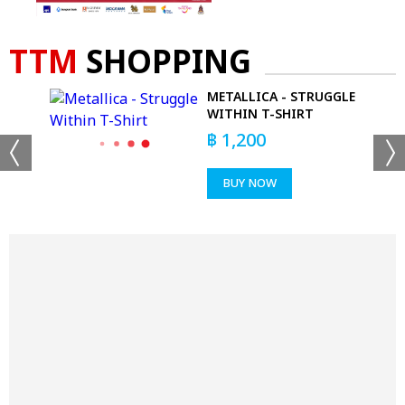
TTM
SHOPPING
 -
METALLICA - STRUGGLE
RT
WITHIN T-SHIRT
฿
1,200
BUY NOW