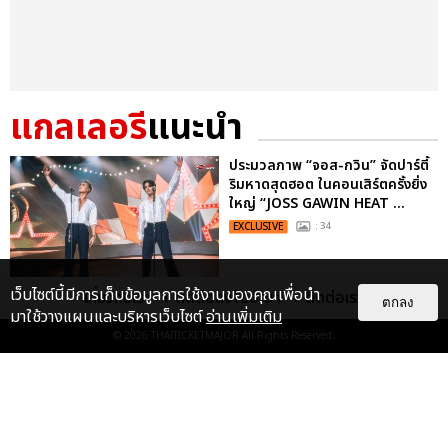
แกลเลอรี
แนะนำ
ประมวลภาพ “จอส-กวิน” จัดปาร์ตี้
ริมหาดสุดฮอต ในคอนเสิร์ตครั้งยิ่ง
ใหญ่ “JOSS GAWIN HEAT ...
EXCLUSIVE
: 34
เว็บไซต์นี้มีการเก็บข้อมูลการใช้งานของคุณเพื่อนำ
เกี่ยวกับเรา
ติดต่อลงโฆษณา
ติดต่อเรา
ตกลง
ประมวลภาพงาน “มีสติแล้วลูกพีช
มาใช้วางแผนและบริหารเว็บไซต์
อ่านเพิ่มเติม
PEACH AND ME PREMIERE
© 2026
THAITICKETMAJOR
All Rights Reserved.
NIGHT” ปอนด์-ภูวินทร์ คลั่งรัก
หวา...
EXCLUSIVE
: 16
ไม่ว่าจะวันนี้หรือวันไหน ก็จะยังภูมิใจ