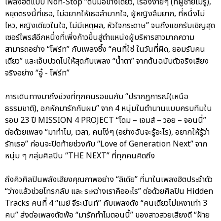
เพลงฮิตแบบ Non-Stop “ตบมือข้างเดียว, เรื่องง่ายๆ (ที่ผู้ชายไม่รู้),
หยุดตรงนี้ที่เธอ, ไม่อยากให้เธอลำบากใจ, ผู้หญิงลืมยาก, ที่หนึ่งไม่
ไหว, หญิงเดียวในใจ, ไม่มีเหตุผล, หัวใจกระดาษ” จนถึงแขกรับเชิญสุด
เซอร์ไพรส์อีกหนึ่งที่เพิ่งก้าวขึ้นสู่ตำแหน่งผู้บริหารสาวมากความ
สามารถอย่าง “โฟร์ท” กับเพลงซึ้ง “คนที่ใช่ ในวันที่ผิด, ยอมรับคน
เดียว” และเจ็บปวดไปให้สุดกับเพลง “น้ำตา” จากต้นฉบับตัวจริงเสียง
จริงอย่าง “อู๋ - โฟร์ท”
การเดินทางมาถึงช่วงที่ทุกคนรอชมกับ “ปรากฏการณ์(เหนือ
ธรรมชาติ), อกหักมารักกับผม” จาก 4 หนุ่มในตำนานแบบครบทีมใน
รอบ 23 ปี MISSION 4 PROJECT “โดม – เจมส์ – วอย – จอนนี่”
ต่อด้วยเพลง “มาทำไม, เวลา, คนโง่ๆ (อย่างฉันจะรู้อะไร), อยากให้รู้ว่า
รักเธอ” ก่อนจะปิดท้ายช่วงกับ “Love of Generation Next” จาก
หนุ่ม ๆ กลุ่มศิลปิน “THE NEXT” ที่ทุกคนคิดถึง
ถึงคิวศิลปินพลังเสียงคุณภาพอย่าง “ลิเดีย” ที่มาในเพลงฮิตประจำตัว
“ว่างแล้วช่วยโทรกลับ และ ระหว่างเราคืออะไร” ต่อด้วยศิลปิน Hidden
Tracks คนที่ 4 “เมย์ จีระนันท์” กับเพลงดัง “คนเดียวไม่เหงาเท่า 3
คน” ส่งต่อเพลงตัดพ้อ “มารักทำไมตอนนี้” ของสาวสวยเสียงดี “ฝ้าย