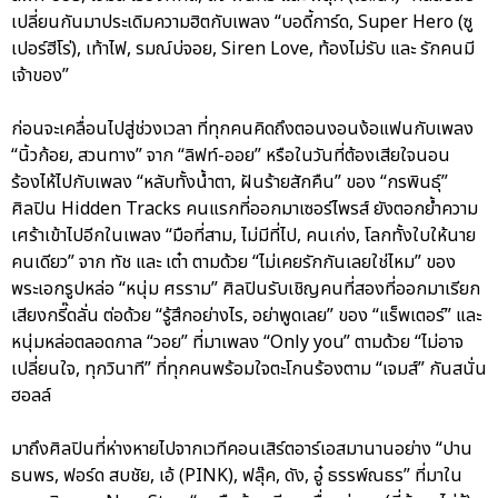
เปลี่ยนกันมาประเดิมความฮิตกับเพลง “บอดี้การ์ด, Super Hero (ซู
เปอร์ฮีโร่), เท้าไฟ, รมณ์บ่จอย, Siren Love, ท้องไม่รับ และ รักคนมี
เจ้าของ”
ก่อนจะเคลื่อนไปสู่ช่วงเวลา ที่ทุกคนคิดถึงตอนงอนง้อแฟนกับเพลง
“นิ้วก้อย, สวนทาง” จาก “ลิฟท์-ออย” หรือในวันที่ต้องเสียใจนอน
ร้องไห้ไปกับเพลง “หลับทั้งน้ำตา, ฝันร้ายสักคืน” ของ “กรพินธุ์”
ศิลปิน Hidden Tracks คนแรกที่ออกมาเซอร์ไพรส์ ยังตอกย้ำความ
เศร้าเข้าไปอีกในเพลง “มือที่สาม, ไม่มีที่ไป, คนเก่ง, โลกทั้งใบให้นาย
คนเดียว” จาก ทัช และ เต๋า ตามด้วย “ไม่เคยรักกันเลยใช่ไหม” ของ
พระเอกรูปหล่อ “หนุ่ม ศรราม” ศิลปินรับเชิญคนที่สองที่ออกมาเรียก
เสียงกรี๊ดลั่น ต่อด้วย “รู้สึกอย่างไร, อย่าพูดเลย” ของ “แร็พเตอร์” และ
หนุ่มหล่อตลอดกาล “วอย” ที่มาเพลง “Only you” ตามด้วย “ไม่อาจ
เปลี่ยนใจ, ทุกวินาที” ที่ทุกคนพร้อมใจตะโกนร้องตาม “เจมส์” กันสนั่น
ฮอลล์
มาถึงศิลปินที่ห่างหายไปจากเวทีคอนเสิร์ตอาร์เอสมานานอย่าง “ปาน
ธนพร, ฟอร์ด สบชัย, เอ้ (PINK), ฟลุ๊ค, ดัง, อู๋ ธรรพ์ณธร” ที่มาใน