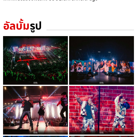
อัลบั้ม
รูป