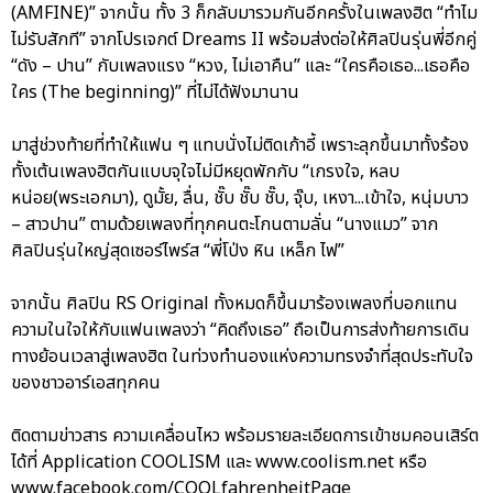
(AMFINE)” จากนั้น ทั้ง 3 ก็กลับมารวมกันอีกครั้งในเพลงฮิต “ทำไม
ไม่รับสักที” จากโปรเจกต์ Dreams II พร้อมส่งต่อให้ศิลปินรุ่นพี่อีกคู่
“ดัง – ปาน” กับเพลงแรง “หวง, ไม่เอาคืน” และ “ใครคือเธอ...เธอคือ
ใคร (The beginning)” ที่ไม่ได้ฟังมานาน
มาสู่ช่วงท้ายที่ทำให้แฟน ๆ แทบนั่งไม่ติดเก้าอี้ เพราะลุกขึ้นมาทั้งร้อง
ทั้งเต้นเพลงฮิตกันแบบจุใจไม่มีหยุดพักกับ “เกรงใจ, หลบ
หน่อย(พระเอกมา), ดูมั้ย, ลื่น, ชั๊บ ชั๊บ ชั๊บ, จุ๊บ, เหงา...เข้าใจ, หนุ่มบาว
– สาวปาน” ตามด้วยเพลงที่ทุกคนตะโกนตามลั่น “นางแมว” จาก
ศิลปินรุ่นใหญ่สุดเซอร์ไพร์ส “พี่โป่ง หิน เหล็ก ไฟ”
จากนั้น ศิลปิน RS Original ทั้งหมดก็ขึ้นมาร้องเพลงที่บอกแทน
ความในใจให้กับแฟนเพลงว่า “คิดถึงเธอ” ถือเป็นการส่งท้ายการเดิน
ทางย้อนเวลาสู่เพลงฮิต ในท่วงทำนองแห่งความทรงจำที่สุดประทับใจ
ของชาวอาร์เอสทุกคน
ติดตามข่าวสาร ความเคลื่อนไหว พร้อมรายละเอียดการเข้าชมคอนเสิร์ต
ได้ที่ Application COOLISM และ www.coolism.net หรือ
www.facebook.com/COOLfahrenheitPage