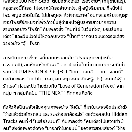
เพลงฮิตแบบ Non-Stop “ตบมือข้างเดียว, เรื่องง่ายๆ (ที่ผู้ชายไม่รู้),
หยุดตรงนี้ที่เธอ, ไม่อยากให้เธอลำบากใจ, ผู้หญิงลืมยาก, ที่หนึ่งไม่
ไหว, หญิงเดียวในใจ, ไม่มีเหตุผล, หัวใจกระดาษ” จนถึงแขกรับเชิญสุด
เซอร์ไพรส์อีกหนึ่งที่เพิ่งก้าวขึ้นสู่ตำแหน่งผู้บริหารสาวมากความ
สามารถอย่าง “โฟร์ท” กับเพลงซึ้ง “คนที่ใช่ ในวันที่ผิด, ยอมรับคน
เดียว” และเจ็บปวดไปให้สุดกับเพลง “น้ำตา” จากต้นฉบับตัวจริงเสียง
จริงอย่าง “อู๋ - โฟร์ท”
การเดินทางมาถึงช่วงที่ทุกคนรอชมกับ “ปรากฏการณ์(เหนือ
ธรรมชาติ), อกหักมารักกับผม” จาก 4 หนุ่มในตำนานแบบครบทีมใน
รอบ 23 ปี MISSION 4 PROJECT “โดม – เจมส์ – วอย – จอนนี่”
ต่อด้วยเพลง “มาทำไม, เวลา, คนโง่ๆ (อย่างฉันจะรู้อะไร), อยากให้รู้ว่า
รักเธอ” ก่อนจะปิดท้ายช่วงกับ “Love of Generation Next” จาก
หนุ่ม ๆ กลุ่มศิลปิน “THE NEXT” ที่ทุกคนคิดถึง
ถึงคิวศิลปินพลังเสียงคุณภาพอย่าง “ลิเดีย” ที่มาในเพลงฮิตประจำตัว
“ว่างแล้วช่วยโทรกลับ และ ระหว่างเราคืออะไร” ต่อด้วยศิลปิน Hidden
Tracks คนที่ 4 “เมย์ จีระนันท์” กับเพลงดัง “คนเดียวไม่เหงาเท่า 3
คน” ส่งต่อเพลงตัดพ้อ “มารักทำไมตอนนี้” ของสาวสวยเสียงดี “ฝ้าย