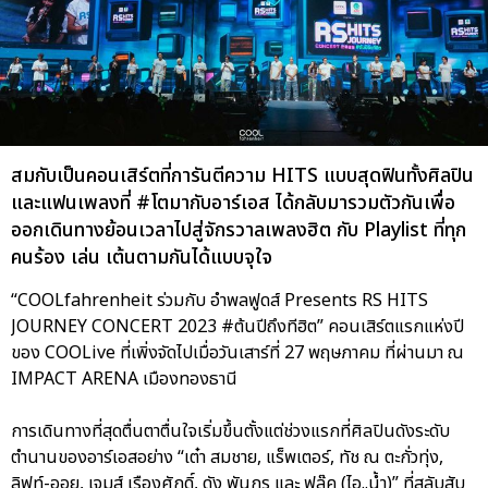
สมกับเป็นคอนเสิร์ตที่การันตีความ HITS แบบสุดฟินทั้งศิลปิน
และแฟนเพลงที่ #โตมากับอาร์เอส ได้กลับมารวมตัวกันเพื่อ
ออกเดินทางย้อนเวลาไปสู่จักรวาลเพลงฮิต กับ Playlist ที่ทุก
คนร้อง เล่น เต้นตามกันได้แบบจุใจ
“COOLfahrenheit ร่วมกับ อำพลฟูดส์ Presents RS HITS
JOURNEY CONCERT 2023 #ต้นปีถึงทีฮิต” คอนเสิร์ตแรกแห่งปี
ของ COOLive ที่เพิ่งจัดไปเมื่อวันเสาร์ที่ 27 พฤษภาคม ที่ผ่านมา ณ
IMPACT ARENA เมืองทองธานี
การเดินทางที่สุดตื่นตาตื่นใจเริ่มขึ้นตั้งแต่ช่วงแรกที่ศิลปินดังระดับ
ตำนานของอาร์เอสอย่าง “เต๋า สมชาย, แร็พเตอร์, ทัช ณ ตะกั่วทุ่ง,
ลิฟท์-ออย, เจมส์ เรืองศักดิ์, ดัง พันกร และ ฟลุ๊ค (ไอ..น้ำ)” ที่สลับสับ