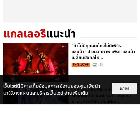
แกลเลอรี
แนะนำ
"ถ้าไม่มีทุกคนก็คงไม่มีเพิร์ธ-
แซนต้า" ประมวลภาพ เพิร์ธ-แซนต้า
เปลี่ยนฮอลล์ให...
EXCLUSIVE
: 34
เว็บไซต์นี้มีการเก็บข้อมูลการใช้งานของคุณเพื่อนำ
ตกลง
“ช่วงเวลาที่ไม่ได้เจอกันพิสูจน์แล้วว่า
มาใช้วางแผนและบริหารเว็บไซต์
อ่านเพิ่มเติม
รักแท้จะไม่มีวันจางหาย” ประมวล
ภาพ JAEHYUN กับแฟน...
EXCLUSIVE
: 10
ไม่ว่าจะวันนี้หรือวันไหน ก็จะยังภูมิใจ
ในตัว "แจบอม" เหมือนเดิม!