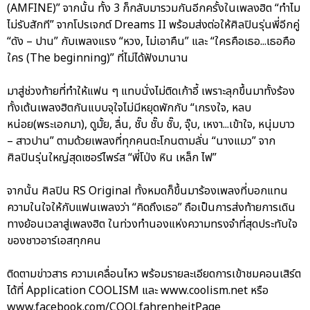
(AMFINE)” จากนั้น ทั้ง 3 ก็กลับมารวมกันอีกครั้งในเพลงฮิต “ทำไม
ไม่รับสักที” จากโปรเจกต์ Dreams II พร้อมส่งต่อให้ศิลปินรุ่นพี่อีกคู่
“ดัง – ปาน” กับเพลงแรง “หวง, ไม่เอาคืน” และ “ใครคือเธอ...เธอคือ
ใคร (The beginning)” ที่ไม่ได้ฟังมานาน
มาสู่ช่วงท้ายที่ทำให้แฟน ๆ แทบนั่งไม่ติดเก้าอี้ เพราะลุกขึ้นมาทั้งร้อง
ทั้งเต้นเพลงฮิตกันแบบจุใจไม่มีหยุดพักกับ “เกรงใจ, หลบ
หน่อย(พระเอกมา), ดูมั้ย, ลื่น, ชั๊บ ชั๊บ ชั๊บ, จุ๊บ, เหงา...เข้าใจ, หนุ่มบาว
– สาวปาน” ตามด้วยเพลงที่ทุกคนตะโกนตามลั่น “นางแมว” จาก
ศิลปินรุ่นใหญ่สุดเซอร์ไพร์ส “พี่โป่ง หิน เหล็ก ไฟ”
จากนั้น ศิลปิน RS Original ทั้งหมดก็ขึ้นมาร้องเพลงที่บอกแทน
ความในใจให้กับแฟนเพลงว่า “คิดถึงเธอ” ถือเป็นการส่งท้ายการเดิน
ทางย้อนเวลาสู่เพลงฮิต ในท่วงทำนองแห่งความทรงจำที่สุดประทับใจ
ของชาวอาร์เอสทุกคน
ติดตามข่าวสาร ความเคลื่อนไหว พร้อมรายละเอียดการเข้าชมคอนเสิร์ต
ได้ที่ Application COOLISM และ www.coolism.net หรือ
www.facebook.com/COOLfahrenheitPage