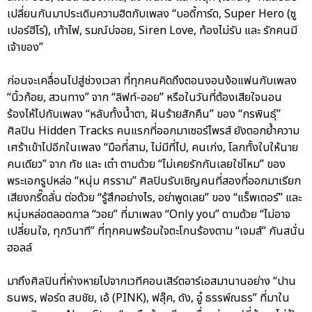
เปลี่ยนกันมาประเดิมความฮิตกับเพลง “บอดี้การ์ด, Super Hero (ซู
เปอร์ฮีโร่), เท้าไฟ, รมณ์บ่จอย, Siren Love, ท้องไม่รับ และ รักคนมี
เจ้าของ”
ก่อนจะเคลื่อนไปสู่ช่วงเวลา ที่ทุกคนคิดถึงตอนงอนง้อแฟนกับเพลง
“นิ้วก้อย, สวนทาง” จาก “ลิฟท์-ออย” หรือในวันที่ต้องเสียใจนอน
ร้องไห้ไปกับเพลง “หลับทั้งน้ำตา, ฝันร้ายสักคืน” ของ “กรพินธุ์”
ศิลปิน Hidden Tracks คนแรกที่ออกมาเซอร์ไพรส์ ยังตอกย้ำความ
เศร้าเข้าไปอีกในเพลง “มือที่สาม, ไม่มีที่ไป, คนเก่ง, โลกทั้งใบให้นาย
คนเดียว” จาก ทัช และ เต๋า ตามด้วย “ไม่เคยรักกันเลยใช่ไหม” ของ
พระเอกรูปหล่อ “หนุ่ม ศรราม” ศิลปินรับเชิญคนที่สองที่ออกมาเรียก
เสียงกรี๊ดลั่น ต่อด้วย “รู้สึกอย่างไร, อย่าพูดเลย” ของ “แร็พเตอร์” และ
หนุ่มหล่อตลอดกาล “วอย” ที่มาเพลง “Only you” ตามด้วย “ไม่อาจ
เปลี่ยนใจ, ทุกวินาที” ที่ทุกคนพร้อมใจตะโกนร้องตาม “เจมส์” กันสนั่น
ฮอลล์
มาถึงศิลปินที่ห่างหายไปจากเวทีคอนเสิร์ตอาร์เอสมานานอย่าง “ปาน
ธนพร, ฟอร์ด สบชัย, เอ้ (PINK), ฟลุ๊ค, ดัง, อู๋ ธรรพ์ณธร” ที่มาใน