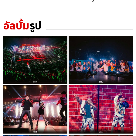
อัลบั้ม
รูป