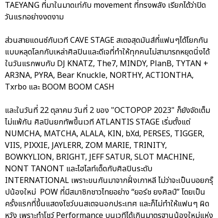
TAEYANG ที่มาในมาดเท่กับ movement ที่ทรงพลัง เรียกได้ว่าปิด
วันแรกอย่างงดงาม
ส่วนสายแดนซ์กับเวที CAVE STAGE สเตจสุดมันส์ที่แฟนๆได้โยกกัน
แบบหลุดโลกกับเหล่าศิลปินและดีเจที่ทำให้ทุกคนไม่สามารถหยุดนิ่งได้
ในวันแรกพบกับ DJ KNATZ, The7, MINDY, PlanB, TYTAN +
AR3NA, PYRA, Bear Knuckle, NORTHY, ACTIONTHA,
Txrbo และ BOOM BOOM CASH
และในวันที่ 22 ตุลาคม วันที่ 2 ของ "OCTOPOP 2023" ก็ยังจัดเต็ม
ไม่แพ้กัน ศิลปินยกทัพขึ้นเวที ATLANTIS STAGE เริ่มตั้งแต่
NUMCHA, MATCHA, ALALA, KIN, bXd, PERSES, TIGGER,
VIIS, PIXXIE, JAYLERR, ZOM MARIE, TRINITY,
BOWKYLION, BRIGHT, JEFF SATUR, SLOT MACHINE,
NONT TANONT และไฮไลท์เด็ดกับศิลปินระดับ
INTERNATIONAL เพราะขนกันมาจากฝั่งเกาหลี ไม่ว่าจะเป็นบอยกรุ๊
ปน้องใหม่ POW ที่มีสมาชิกชาวไทยอย่าง “ยอร์ช ยงศิลป์” โดยเป็น
ครั้งแรกที่ขึ้นแสดงโชว์บนสเตจนอกประเทศ และก็ไม่ทำให้แฟนๆ ผิด
หวัง เพราะทำโชว์ Performance บนเวทีได้เกินมาตรฐานน้องใหม่แห่ง