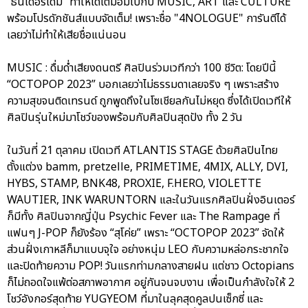
“ธันเดอร์โดม” ทำให้ได้เต็มอิ่มไปกับ MUSIC, ART และ CULTURE
พร้อมโปรดักชันส์แบบจัดเต็ม! เพราะชื่อ "4NOLOGUE" การันตีได้
เลยว่าไม่ทำให้เสียชื่อแน่นอน
MUSIC : ดื่มด่ำเสียงดนตรี ศิลปินร่วมเวทีกว่า 100 ชีวิต: โดยปีนี้
“OCTOPOP 2023” บอกเลยว่าไม่ธรรมดาเลยจริง ๆ เพราะสร้าง
ความสุขจนติดเทรนด์ ถูกพูดถึงในโซเชียลกันไม่หยุด ซึ่งได้เปิดเวทีให้
ศิลปินรุ่นใหม่มาโชว์ของพร้อมกับศิลปินสุดปัง ทั้ง 2 วัน
ในวันที่ 21 ตุลาคม เปิดเวที ATLANTIS STAGE ด้วยศิลปินไทย
ตั้งแต่วง bamm, pretzelle, PRIMETIME, 4MIX, ALLY, DVI,
HYBS, STAMP, BNK48, PROXIE, F.HERO, VIOLETTE
WAUTIER, INK WARUNTORN และในวันแรกศิลปินฝั่งอินเตอร์
ก็มีทั้ง ศิลปินจากญี่ปุ่น Psychic Fever และ The Rampage ที่
แฟนๆ J-POP ก็ยังร้อง “สุโค่ย” เพราะ “OCTOPOP 2023” จัดให้
ส่วนฝั่งเกาหลีก็มาแบบจุใจ อย่างหนุ่ม LEO กับความหล่อกระชากใจ
และปิดท้ายความ POP! วันแรกท่ามกลางสายฝน แต่ชาว Octopians
ก็ไม่ถอดใจแพ้ต่อสภาพอากาศ อยู่กันจนจบงาน เพื่อเป็นกำลังใจให้ 2
โชว์อังกอร์สุดท้าย YUGYEOM ที่มาในลุคสุดคูลปนเซ็กซี่ และ