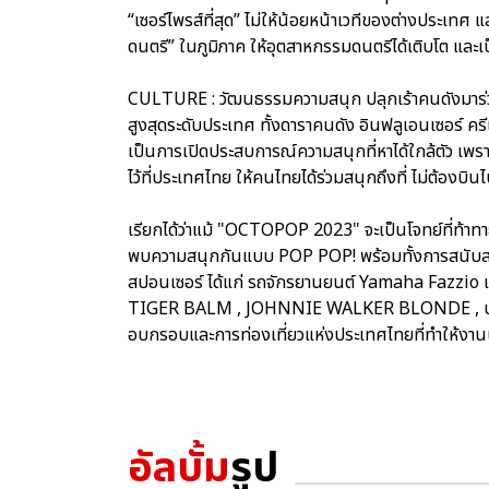
“เซอร์ไพรส์ที่สุด” ไม่ให้น้อยหน้าเวทีของต่างประเทศ 
ดนตรี” ในภูมิภาค ให้อุตสาหกรรมดนตรีได้เติบโต แล
CULTURE : วัฒนธรรมความสนุก ปลุกเร้าคนดังมาร่ว
สูงสุดระดับประเทศ ทั้งดาราคนดัง อินฟลูเอนเซอร์ ครีเ
เป็นการเปิดประสบการณ์ความสนุกที่หาได้ใกล้ตัว เพร
ไว้ที่ประเทศไทย ให้คนไทยได้ร่วมสนุกถึงที่ ไม่ต้องบ
เรียกได้ว่าแม้ "OCTOPOP 2023" จะเป็นโจทย์ที่ท้าทา
พบความสนุกกันแบบ POP POP! พร้อมทั้งการสนับสนุ
สปอนเซอร์ ได้แก่ รถจักรยานยนต์ Yamaha Fazzio 
TIGER BALM , JOHNNIE WALKER BLONDE , บะหมี่กึ
อบกรอบและการท่องเที่ยวแห่งประเทศไทยที่ทำให้งานน
อัลบั้ม
รูป