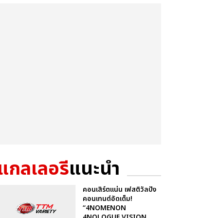
แกลเลอรี
แนะนำ
คอนเสิร์ตแน่น เฟสติวัลปัง
คอนเทนต์อัดเต็ม!
“4NOMENON
4NOLOGUE VISION