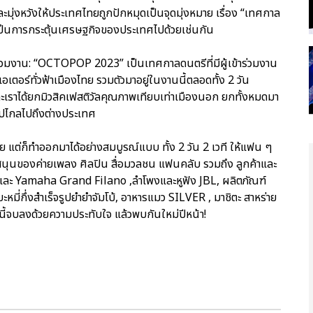
และมุ่งหวังให้ประเทศไทยถูกปักหมุดเป็นจุดมุ่งหมาย เรื่อง “เทศกาล
ะเป็นการกระตุ้นเศรษฐกิจของประเทศไปด้วยเช่นกัน
มงาน: “OCTOPOP 2023” เป็นเทศกาลดนตรีที่มีผู้เข้าร่วมงาน
อเตอร์ทั่วฟ้าเมืองไทย รวมตัวมาอยู่ในงานนี้ตลอดทั้ง 2 วัน
าะเราได้ยกมิวสิคเฟสติวัลคุณภาพเทียบเท่าเมืองนอก ยกทั้งหมดมา
ินไปไกลไปถึงต่างประเทศ
ย แต่ก็ทำออกมาได้อย่างสมบูรณ์แบบ ทั้ง 2 วัน 2 เวที ให้แฟน ๆ
นของค่ายเพลง ศิลปิน สื่อมวลชน แฟนคลับ รวมถึง ลูกค้าและ
และ Yamaha Grand Filano ,ลำโพงและหูฟัง JBL, ผลิตภัณฑ์
่งสำเร็จรูปยำยำจัมโบ้, อาหารแมว SILVER , มาชิตะ สาหร่าย
ี้จบลงด้วยความประทับใจ แล้วพบกันใหม่ปีหน้า!