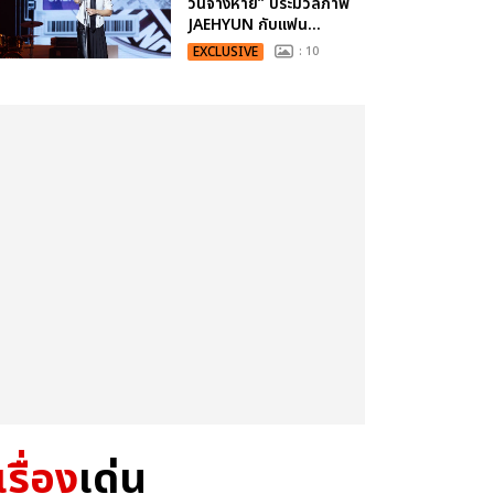
วันจางหาย” ประมวลภาพ
JAEHYUN กับแฟน...
EXCLUSIVE
: 10
เรื่อง
เด่น