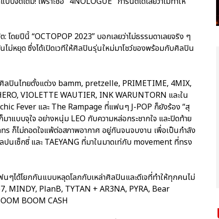
จัดเต็ม! เพราะชื่อ "4NOLOGUE" การันตีได้เลยว่าไม่ทำให้
ชีวิต: โดยปีนี้ “OCTOPOP 2023” บอกเลยว่าไม่ธรรมดาเลยจริง ๆ
ม่หยุด ซึ่งได้เปิดเวทีให้ศิลปินรุ่นใหม่มาโชว์ของพร้อมกับศิลปิน
วยศิลปินไทยตั้งแต่วง bamm, pretzelle, PRIMETIME, 4MIX,
 F.HERO, VIOLETTE WAUTIER, INK WARUNTORN และใน
 Psychic Fever และ The Rampage ที่แฟนๆ J-POP ก็ยังร้อง “สุ
ก็มาแบบจุใจ อย่างหนุ่ม LEO กับความหล่อกระชากใจ และปิดท้าย
 ก็ไม่ถอดใจแพ้ต่อสภาพอากาศ อยู่กันจนจบงาน เพื่อเป็นกำลัง
คูลปนเซ็กซี่ และ TAEYANG ที่มาในมาดเท่กับ movement ที่ทรง
นๆได้โยกกันแบบหลุดโลกกับเหล่าศิลปินและดีเจที่ทำให้ทุกคนไม่
The7, MINDY, PlanB, TYTAN + AR3NA, PYRA, Bear
ะ BOOM BOOM CASH