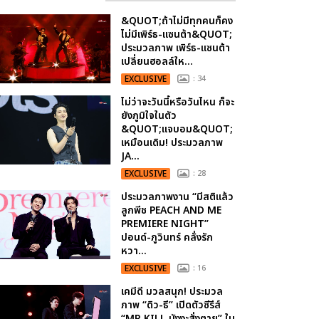
&QUOT;ถ้าไม่มีทุกคนก็คง
ไม่มีเพิร์ธ-แซนต้า&QUOT;
ประมวลภาพ เพิร์ธ-แซนต้า
เปลี่ยนฮอลล์ให...
EXCLUSIVE
: 34
ไม่ว่าจะวันนี้หรือวันไหน ก็จะ
ยังภูมิใจในตัว
&QUOT;แจบอม&QUOT;
เหมือนเดิม! ประมวลภาพ
JA...
EXCLUSIVE
: 28
ประมวลภาพงาน “มีสติแล้ว
ลูกพีช PEACH AND ME
PREMIERE NIGHT”
ปอนด์-ภูวินทร์ คลั่งรัก
หวา...
EXCLUSIVE
: 16
เคมีดี มวลสนุก! ประมวล
ภาพ “ดิว-ธี” เปิดตัวซีรีส์
“MR.KILL มังงะสั่งตาย” ใน