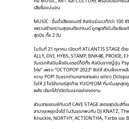
กับ MUSIC, ART และ CULTURE พร้อมโปรดักชันส์แบบ
เสียชื่อแน่นอน
MUSIC : ดื่มด่ำเสียงดนตรี ศิลปินร่วมเวทีกว่า 100 
เพราะสร้างความสุขจนติดเทรนด์ ถูกพูดถึงในโซเชียลกันไ
สุดปัง ทั้ง 2 วัน
ในวันที่ 21 ตุลาคม เปิดเวที ATLANTIS STAGE ด้
ALLY, DVI, HYBS, STAMP, BNK48, PROXIE,
วันแรกศิลปินฝั่งอินเตอร์ก็มีทั้ง ศิลปินจากญี่ปุ่น
โค่ย” เพราะ “OCTOPOP 2023” จัดให้ ส่วนฝั่งเกาหลี
ความ POP! วันแรกท่ามกลางสายฝน แต่ชาว Octopians
ใจให้ 2 โชว์อังกอร์สุดท้าย YUGYEOM ที่มาในลุคสุด
พลัง เรียกได้ว่าปิดวันแรกอย่างงดงาม
ส่วนสายแดนซ์กับเวที CAVE STAGE สเตจสุดมันส์ที่แฟ
สามารถหยุดนิ่งได้ ในวันแรกพบกับ DJ KNATZ, 
Knuckle, NORTHY, ACTIONTHA, Txrbo แล