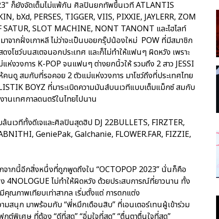
" ก็ยังจัดเต็มไม่แพ้กัน ศิลปินยกทัพขึ้นเวที ATLANTIS
KIN, bXd, PERSES, TIGGER, VIIS, PIXXIE, JAYLERR, ZOM
F SATUR, SLOT MACHINE, NONT TANONT และไฮไลท์
กฝั่งเกาหลี ไม่ว่าจะเป็นบอยกรุ๊ปน้องใหม่ POW ที่มีสมาชิก
้นแสดงโชว์บนสเตจนอกประเทศ และก็ไม่ทำให้แฟนๆ ผิดหวัง เพราะ
่แห่งวงการ K-POP จนแฟนๆ ต่างยกนิ้วให้ รวมถึง 2 สาว JESSI
คนดู สมกับที่รอคอย 2 ตัวแม่แห่งวงการ มาโชว์ถึงที่ประเทศไทย
STIK BOYZ ที่มาระเบิดความมันส์บนเวทีแบบเต็มแม็กซ์ สมกับ
ายจากงานเทศกาลดนตรีในไทยไปนาน
บบล้นเวทีทั้งดีเจและศิลปินสุดฮิป DJ 22BULLETS, FIRZTER,
BNITHI, GeniePak, Galchanie, FLOWER.FAR, FIZZIE,
จากนี้อีกสิ่งหนึ่งที่ถูกพูดถึงใน “OCTOPOP 2023” นั่นก็คือ
EO ของ 4NOLOGUE ไม่ทำให้ผิดหวัง ด้วยประสบการณ์ที่ยาวนาน ทั้ง
มีคุณภาพเทียบเท่าสากล เริ่มตั้งแต่ การตกแต่ง
ุก มาพร้อมกับ “พี่หมึกเดือนสิบ” ที่เอนเตอร์เทนผู้เข้าร่วม
ศษ ที่ต้อง “ดีที่สุด” “อิ่มใจที่สุด” “ตื่นตาตื่นใจที่สุด”