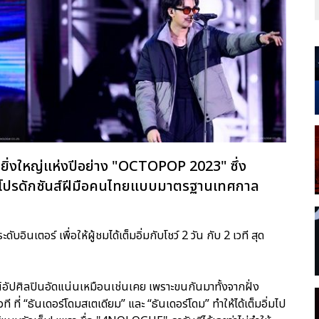
ุดยิ่งใหญ่แห่งปีอย่าง "OCTOPOP 2023" ซึ่ง
ำโปรดักชันส์ฝีมือคนไทยแบบมาตรฐานเทศกาล
ินเตอร์ เพื่อให้ผู้ชมได้เต็มอิ่มกับโชว์ 2 วัน กับ 2 เวที สุด
อัปศิลปินอัดแน่นเหมือนเช่นเคย เพราะขนกันมาทั้งจากฝั่ง
ี ที่ “ธันเดอร์โดมสเตเดียม” และ “ธันเดอร์โดม” ทำให้ได้เต็มอิ่มไป