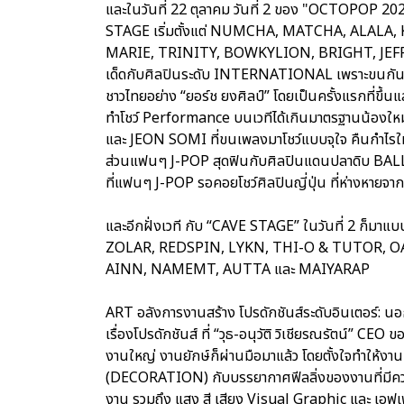
และในวันที่ 22 ตุลาคม วันที่ 2 ของ "OCTOPOP 2023
STAGE เริ่มตั้งแต่ NUMCHA, MATCHA, ALALA, 
MARIE, TRINITY, BOWKYLION, BRIGHT, JEF
เด็ดกับศิลปินระดับ INTERNATIONAL เพราะขนกันมาจา
ชาวไทยอย่าง “ยอร์ช ยงศิลป์” โดยเป็นครั้งแรกที่ขึ
ทำโชว์ Performance บนเวทีได้เกินมาตรฐานน้องใหม
และ JEON SOMI ที่ขนเพลงมาโชว์แบบจุใจ คืนกำไรให้
ส่วนแฟนๆ J-POP สุดฟินกับศิลปินแดนปลาดิบ BALLI
ที่แฟนๆ J-POP รอคอยโชว์ศิลปินญี่ปุ่น ที่ห่างห
และอีกฝั่งเวที กับ “CAVE STAGE” ในวันที่ 2 ก็มาแ
ZOLAR, REDSPIN, LYKN, THI-O & TUTOR, OA
AINN, NAMEMT, AUTTA และ MAIYARAP
ART อลังการงานสร้าง โปรดักชันส์ระดับอินเตอร์: นอก
เรื่องโปรดักชันส์ ที่ “วุธ-อนุวัติ วิเชียรณรัตน์” C
งานใหญ่ งานยักษ์ก็ผ่านมือมาแล้ว โดยตั้งใจทำให้งาน
(DECORATION) กับบรรยากาศฟีลลิ่งของงานที่มีความสน
งาน รวมถึง แสง สี เสียง Visual Graphic และ เอฟเฟกต์พิเ