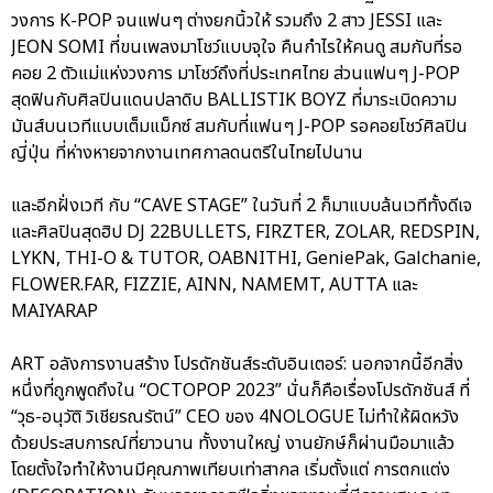
วงการ K-POP จนแฟนๆ ต่างยกนิ้วให้ รวมถึง 2 สาว JESSI และ
JEON SOMI ที่ขนเพลงมาโชว์แบบจุใจ คืนกำไรให้คนดู สมกับที่รอ
คอย 2 ตัวแม่แห่งวงการ มาโชว์ถึงที่ประเทศไทย ส่วนแฟนๆ J-POP
สุดฟินกับศิลปินแดนปลาดิบ BALLISTIK BOYZ ที่มาระเบิดความ
มันส์บนเวทีแบบเต็มแม็กซ์ สมกับที่แฟนๆ J-POP รอคอยโชว์ศิลปิน
ญี่ปุ่น ที่ห่างหายจากงานเทศกาลดนตรีในไทยไปนาน
และอีกฝั่งเวที กับ “CAVE STAGE” ในวันที่ 2 ก็มาแบบล้นเวทีทั้งดีเจ
และศิลปินสุดฮิป DJ 22BULLETS, FIRZTER, ZOLAR, REDSPIN,
LYKN, THI-O & TUTOR, OABNITHI, GeniePak, Galchanie,
FLOWER.FAR, FIZZIE, AINN, NAMEMT, AUTTA และ
MAIYARAP
ART อลังการงานสร้าง โปรดักชันส์ระดับอินเตอร์: นอกจากนี้อีกสิ่ง
หนึ่งที่ถูกพูดถึงใน “OCTOPOP 2023” นั่นก็คือเรื่องโปรดักชันส์ ที่
“วุธ-อนุวัติ วิเชียรณรัตน์” CEO ของ 4NOLOGUE ไม่ทำให้ผิดหวัง
ด้วยประสบการณ์ที่ยาวนาน ทั้งงานใหญ่ งานยักษ์ก็ผ่านมือมาแล้ว
โดยตั้งใจทำให้งานมีคุณภาพเทียบเท่าสากล เริ่มตั้งแต่ การตกแต่ง