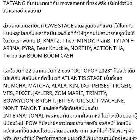
TAEYANG ที่มาในมาดเท่กับ movement ที่ทรงพลัง เรียกได้ว่าปิด
วันแรกอย่างงดงาม
ส่วนสายแดนซ์กับเวที CAVE STAGE สเตจสุดมันส์ที่แฟนๆได้โยกกัน
แบบหลุดโลกกับเหล่าศิลปินและดีเจที่ทำให้ทุกคนไม่สามารถหยุดนิ่งได้
ในวันแรกพบกับ DJ KNATZ, The7, MINDY, PlanB, TYTAN +
AR3NA, PYRA, Bear Knuckle, NORTHY, ACTIONTHA,
Txrbo และ BOOM BOOM CASH
และในวันที่ 22 ตุลาคม วันที่ 2 ของ "OCTOPOP 2023" ก็ยังจัดเต็ม
ไม่แพ้กัน ศิลปินยกทัพขึ้นเวที ATLANTIS STAGE เริ่มตั้งแต่
NUMCHA, MATCHA, ALALA, KIN, bXd, PERSES, TIGGER,
VIIS, PIXXIE, JAYLERR, ZOM MARIE, TRINITY,
BOWKYLION, BRIGHT, JEFF SATUR, SLOT MACHINE,
NONT TANONT และไฮไลท์เด็ดกับศิลปินระดับ
INTERNATIONAL เพราะขนกันมาจากฝั่งเกาหลี ไม่ว่าจะเป็นบอยกรุ๊
ปน้องใหม่ POW ที่มีสมาชิกชาวไทยอย่าง “ยอร์ช ยงศิลป์” โดยเป็น
ครั้งแรกที่ขึ้นแสดงโชว์บนสเตจนอกประเทศ และก็ไม่ทำให้แฟนๆ ผิด
หวัง เพราะทำโชว์ Performance บนเวทีได้เกินมาตรฐานน้องใหม่แห่ง