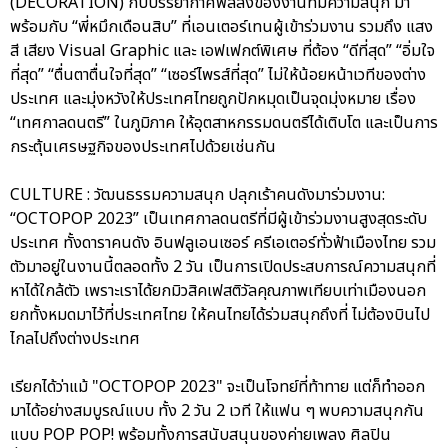
(DECORATION) กับบรรยากาศฟีลลิ่งของงานที่มีความสนุก มา
พร้อมกับ “พี่หมึกเดือนสิบ” ที่เอนเตอร์เทนผู้เข้าร่วมงาน รวมถึง แสง
สี เสียง Visual Graphic และ เอฟเฟกต์พิเศษ ที่ต้อง “ดีที่สุด” “อิ่มใจ
ที่สุด” “ตื่นตาตื่นใจที่สุด” “เซอร์ไพรส์ที่สุด” ไม่ให้น้อยหน้าเวทีของต่าง
ประเทศ และมุ่งหวังให้ประเทศไทยถูกปักหมุดเป็นจุดมุ่งหมาย เรื่อง
“เทศกาลดนตรี” ในภูมิภาค ให้อุตสาหกรรมดนตรีได้เติบโต และเป็นการ
กระตุ้นเศรษฐกิจของประเทศไปด้วยเช่นกัน
CULTURE : วัฒนธรรมความสนุก ปลุกเร้าคนดังมาร่วมงาน:
“OCTOPOP 2023” เป็นเทศกาลดนตรีที่มีผู้เข้าร่วมงานสูงสุดระดับ
ประเทศ ทั้งดาราคนดัง อินฟลูเอนเซอร์ ครีเอเตอร์ทั่วฟ้าเมืองไทย รวม
ตัวมาอยู่ในงานนี้ตลอดทั้ง 2 วัน เป็นการเปิดประสบการณ์ความสนุกที่
หาได้ใกล้ตัว เพราะเราได้ยกมิวสิคเฟสติวัลคุณภาพเทียบเท่าเมืองนอก
ยกทั้งหมดมาไว้ที่ประเทศไทย ให้คนไทยได้ร่วมสนุกถึงที่ ไม่ต้องบินไป
ไกลไปถึงต่างประเทศ
เรียกได้ว่าแม้ "OCTOPOP 2023" จะเป็นโจทย์ที่ท้าทาย แต่ก็ทำออก
มาได้อย่างสมบูรณ์แบบ ทั้ง 2 วัน 2 เวที ให้แฟน ๆ พบความสนุกกัน
แบบ POP POP! พร้อมทั้งการสนับสนุนของค่ายเพลง ศิลปิน