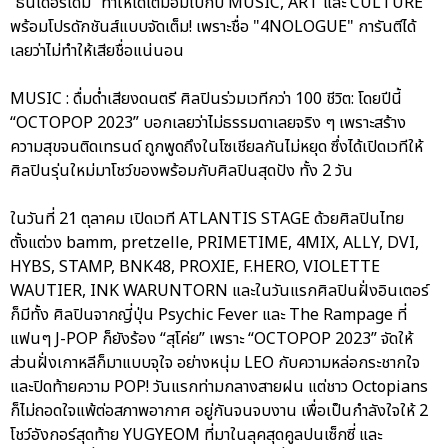
“ธันเดอร์โดม” ทำให้ได้เต็มอิ่มไปกับ MUSIC, ART และ CULTURE
พร้อมโปรดักชันส์แบบจัดเต็ม! เพราะชื่อ "4NOLOGUE" การันตีได้
เลยว่าไม่ทำให้เสียชื่อแน่นอน
MUSIC : ดื่มด่ำเสียงดนตรี ศิลปินร่วมเวทีกว่า 100 ชีวิต: โดยปีนี้
“OCTOPOP 2023” บอกเลยว่าไม่ธรรมดาเลยจริง ๆ เพราะสร้าง
ความสุขจนติดเทรนด์ ถูกพูดถึงในโซเชียลกันไม่หยุด ซึ่งได้เปิดเวทีให้
ศิลปินรุ่นใหม่มาโชว์ของพร้อมกับศิลปินสุดปัง ทั้ง 2 วัน
ในวันที่ 21 ตุลาคม เปิดเวที ATLANTIS STAGE ด้วยศิลปินไทย
ตั้งแต่วง bamm, pretzelle, PRIMETIME, 4MIX, ALLY, DVI,
HYBS, STAMP, BNK48, PROXIE, F.HERO, VIOLETTE
WAUTIER, INK WARUNTORN และในวันแรกศิลปินฝั่งอินเตอร์
ก็มีทั้ง ศิลปินจากญี่ปุ่น Psychic Fever และ The Rampage ที่
แฟนๆ J-POP ก็ยังร้อง “สุโค่ย” เพราะ “OCTOPOP 2023” จัดให้
ส่วนฝั่งเกาหลีก็มาแบบจุใจ อย่างหนุ่ม LEO กับความหล่อกระชากใจ
และปิดท้ายความ POP! วันแรกท่ามกลางสายฝน แต่ชาว Octopians
ก็ไม่ถอดใจแพ้ต่อสภาพอากาศ อยู่กันจนจบงาน เพื่อเป็นกำลังใจให้ 2
โชว์อังกอร์สุดท้าย YUGYEOM ที่มาในลุคสุดคูลปนเซ็กซี่ และ