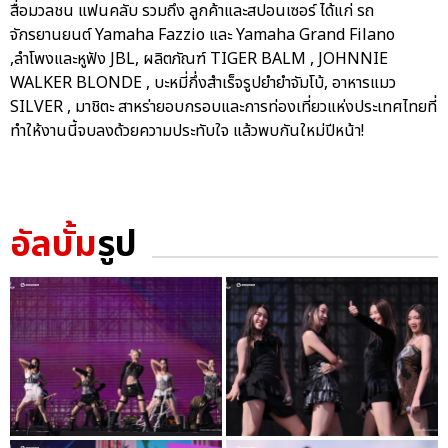
สื่อมวลชน แฟนคลับ รวมถึง ลูกค้าและสปอนเซอร์ ได้แก่ รถ
จักรยานยนต์ Yamaha Fazzio และ Yamaha Grand Filano
,ลำโพงและหูฟัง JBL, ผลิตภัณฑ์ TIGER BALM , JOHNNIE
WALKER BLONDE , บะหมี่กึ่งสำเร็จรูปยำยำจัมโบ้, อาหารแมว
SILVER , มาชิตะ สาหร่ายอบกรอบและการท่องเที่ยวแห่งประเทศไทยที่
ทำให้งานนี้จบลงด้วยความประทับใจ แล้วพบกันใหม่ปีหน้า!
อัลบั้ม
รูป