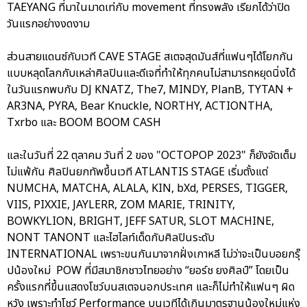
TAEYANG ที่มาในมาดเท่กับ movement ที่ทรงพลัง เรียกได้ว่าปิด
วันแรกอย่างงดงาม
ส่วนสายแดนซ์กับเวที CAVE STAGE สเตจสุดมันส์ที่แฟนๆได้โยกกัน
แบบหลุดโลกกับเหล่าศิลปินและดีเจที่ทำให้ทุกคนไม่สามารถหยุดนิ่งได้
ในวันแรกพบกับ DJ KNATZ, The7, MINDY, PlanB, TYTAN +
AR3NA, PYRA, Bear Knuckle, NORTHY, ACTIONTHA,
Txrbo และ BOOM BOOM CASH
และในวันที่ 22 ตุลาคม วันที่ 2 ของ "OCTOPOP 2023" ก็ยังจัดเต็ม
ไม่แพ้กัน ศิลปินยกทัพขึ้นเวที ATLANTIS STAGE เริ่มตั้งแต่
NUMCHA, MATCHA, ALALA, KIN, bXd, PERSES, TIGGER,
VIIS, PIXXIE, JAYLERR, ZOM MARIE, TRINITY,
BOWKYLION, BRIGHT, JEFF SATUR, SLOT MACHINE,
NONT TANONT และไฮไลท์เด็ดกับศิลปินระดับ
INTERNATIONAL เพราะขนกันมาจากฝั่งเกาหลี ไม่ว่าจะเป็นบอยกรุ๊
ปน้องใหม่ POW ที่มีสมาชิกชาวไทยอย่าง “ยอร์ช ยงศิลป์” โดยเป็น
ครั้งแรกที่ขึ้นแสดงโชว์บนสเตจนอกประเทศ และก็ไม่ทำให้แฟนๆ ผิด
หวัง เพราะทำโชว์ Performance บนเวทีได้เกินมาตรฐานน้องใหม่แห่ง