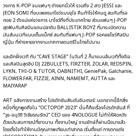
วงการ K-POP จนแฟนๆ ต่างยกนิ้วให้ รวมถึง 2 สาว JESSI และ
JEON SOMI ที่ขนเพลงมาโชว์แบบจุใจ คืนกำไรให้คนดู สมกับที่รอ
คอย 2 ตัวแม่แห่งวงการ มาโชว์ถึงที่ประเทศไทย ส่วนแฟนๆ J-POP
สุดฟินกับศิลปินแดนปลาดิบ BALLISTIK BOYZ ที่มาระเบิดความ
มันส์บนเวทีแบบเต็มแม็กซ์ สมกับที่แฟนๆ J-POP รอคอยโชว์ศิลปิน
ญี่ปุ่น ที่ห่างหายจากงานเทศกาลดนตรีในไทยไปนาน
และอีกฝั่งเวที กับ “CAVE STAGE” ในวันที่ 2 ก็มาแบบล้นเวทีทั้งดีเจ
และศิลปินสุดฮิป DJ 22BULLETS, FIRZTER, ZOLAR, REDSPIN,
LYKN, THI-O & TUTOR, OABNITHI, GeniePak, Galchanie,
FLOWER.FAR, FIZZIE, AINN, NAMEMT, AUTTA และ
MAIYARAP
ART อลังการงานสร้าง โปรดักชันส์ระดับอินเตอร์: นอกจากนี้อีกสิ่ง
หนึ่งที่ถูกพูดถึงใน “OCTOPOP 2023” นั่นก็คือเรื่องโปรดักชันส์ ที่
“วุธ-อนุวัติ วิเชียรณรัตน์” CEO ของ 4NOLOGUE ไม่ทำให้ผิดหวัง
ด้วยประสบการณ์ที่ยาวนาน ทั้งงานใหญ่ งานยักษ์ก็ผ่านมือมาแล้ว
โดยตั้งใจทำให้งานมีคุณภาพเทียบเท่าสากล เริ่มตั้งแต่ การตกแต่ง