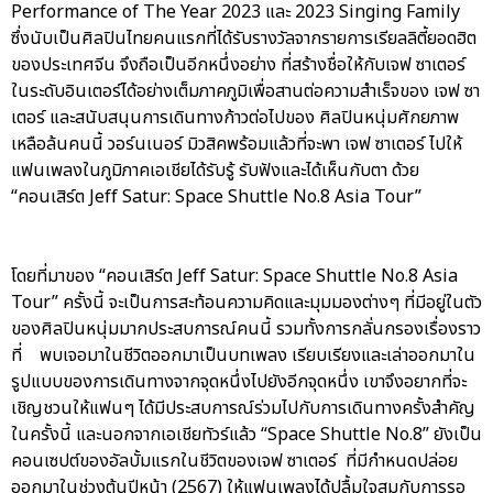
Performance of The Year 2023 และ 2023 Singing Family
ซึ่งนับเป็นศิลปินไทยคนแรกที่ได้รับรางวัลจากรายการเรียลลิตี้ยอดฮิต
ของประเทศจีน จึงถือเป็นอีกหนึ่งอย่าง ที่สร้างชื่อให้กับเจฟ ซาเตอร์
ในระดับอินเตอร์ได้อย่างเต็มภาคภูมิเพื่อสานต่อความสำเร็จของ เจฟ ซา
เตอร์ และสนับสนุนการเดินทางก้าวต่อไปของ ศิลปินหนุ่มศักยภาพ
เหลือล้นคนนี้ วอร์นเนอร์ มิวสิคพร้อมแล้วที่จะพา เจฟ ซาเตอร์ ไปให้
แฟนเพลงในภูมิภาคเอเชียได้รับรู้ รับฟังและได้เห็นกับตา ด้วย
“คอนเสิร์ต Jeff Satur: Space Shuttle No.8 Asia Tour”
โดยที่มาของ “คอนเสิร์ต Jeff Satur: Space Shuttle No.8 Asia
Tour” ครั้งนี้ จะเป็นการสะท้อนความคิดและมุมมองต่างๆ ที่มีอยู่ในตัว
ของศิลปินหนุ่มมากประสบการณ์คนนี้ รวมทั้งการกลั่นกรองเรื่องราว
ที่ พบเจอมาในชีวิตออกมาเป็นบทเพลง เรียบเรียงและเล่าออกมาใน
รูปแบบของการเดินทางจากจุดหนึ่งไปยังอีกจุดหนึ่ง เขาจึงอยากที่จะ
เชิญชวนให้แฟนๆ ได้มีประสบการณ์ร่วมไปกับการเดินทางครั้งสำคัญ
ในครั้งนี้ และนอกจากเอเชียทัวร์แล้ว “Space Shuttle No.8” ยังเป็น
คอนเซปต์ของอัลบั้มแรกในชีวิตของเจฟ ซาเตอร์ ที่มีกำหนดปล่อย
ออกมาในช่วงต้นปีหน้า (2567) ให้แฟนเพลงได้ปลื้มใจสมกับการรอ