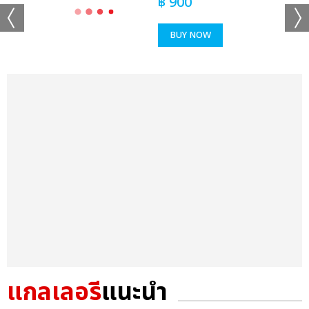
฿
900
BUY NOW
แกลเลอรี
แนะนำ