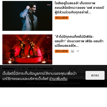
ใจยังอยู่ในฮอลล์! เก็บตกภาพ
คอนเสิร์ตจักรวาลของ ‘เจฟ ซาเตอร์’
ผู้มีส่วนร่วมกับทุกอย่างใ...
EXCLUSIVE
"ถ้าไม่มีทุกคนก็คงไม่มีเพิร์ธ-
แซนต้า" ประมวลภาพ เพิร์ธ-แซนต้า
เปลี่ยนฮอลล์ให...
EXCLUSIVE
: 34
“ช่วงเวลาที่ไม่ได้เจอกันพิสูจน์แล้วว่า
เว็บไซต์นี้มีการเก็บข้อมูลการใช้งานของคุณเพื่อนำ
เกี่ยวกับเรา
ติดต่อลงโฆษณา
ติดต่อเรา
รักแท้จะไม่มีวันจางหาย” ประมวล
ตกลง
มาใช้วางแผนและบริหารเว็บไซต์
อ่านเพิ่มเติม
ภาพ JAEHYUN กับแฟน...
© 2026
THAITICKETMAJOR
All Rights Reserved.
EXCLUSIVE
: 10
ไม่ว่าจะวันนี้หรือวันไหน ก็จะยังภูมิใจ