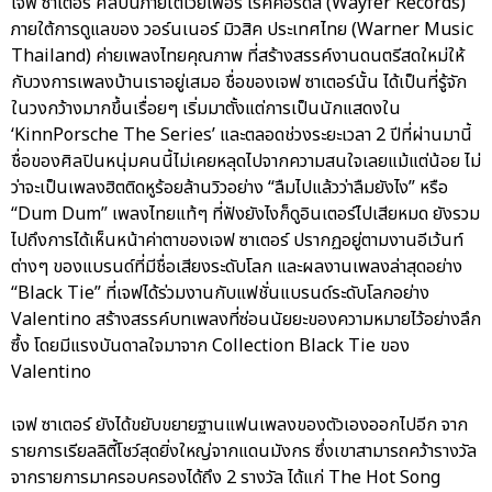
เจฟ ซาเตอร์ ศิลปินภายใต้เวย์เฟอร์ เรคคอร์ดส์ (Wayfer Records)
ภายใต้การดูแลของ วอร์นเนอร์ มิวสิค ประเทศไทย (Warner Music
Thailand) ค่ายเพลงไทยคุณภาพ ที่สร้างสรรค์งานดนตรีสดใหม่ให้
กับวงการเพลงบ้านเราอยู่เสมอ ชื่อของเจฟ ซาเตอร์นั้น ได้เป็นที่รู้จัก
ในวงกว้างมากขึ้นเรื่อยๆ เริ่มมาตั้งแต่การเป็นนักแสดงใน
‘KinnPorsche The Series’ และตลอดช่วงระยะเวลา 2 ปีที่ผ่านมานี้
ชื่อของศิลปินหนุ่มคนนี้ไม่เคยหลุดไปจากความสนใจเลยแม้แต่น้อย ไม่
ว่าจะเป็นเพลงฮิตติดหูร้อยล้านวิวอย่าง “ลืมไปแล้วว่าลืมยังไง” หรือ
“Dum Dum” เพลงไทยแท้ๆ ที่ฟังยังไงก็ดูอินเตอร์ไปเสียหมด ยังรวม
ไปถึงการได้เห็นหน้าค่าตาของเจฟ ซาเตอร์ ปรากฏอยู่ตามงานอีเว้นท์
ต่างๆ ของแบรนด์ที่มีชื่อเสียงระดับโลก และผลงานเพลงล่าสุดอย่าง
“Black Tie” ที่เจฟได้ร่วมงานกับแฟชั่นแบรนด์ระดับโลกอย่าง
Valentino สร้างสรรค์บทเพลงที่ซ่อนนัยยะของความหมายไว้อย่างลึก
ซึ้ง โดยมีแรงบันดาลใจมาจาก Collection Black Tie ของ
Valentino
เจฟ ซาเตอร์ ยังได้ขยับขยายฐานแฟนเพลงของตัวเองออกไปอีก จาก
รายการเรียลลิตี้โชว์สุดยิ่งใหญ่จากแดนมังกร ซึ่งเขาสามารถคว้ารางวัล
จากรายการมาครอบครองได้ถึง 2 รางวัล ได้แก่ The Hot Song