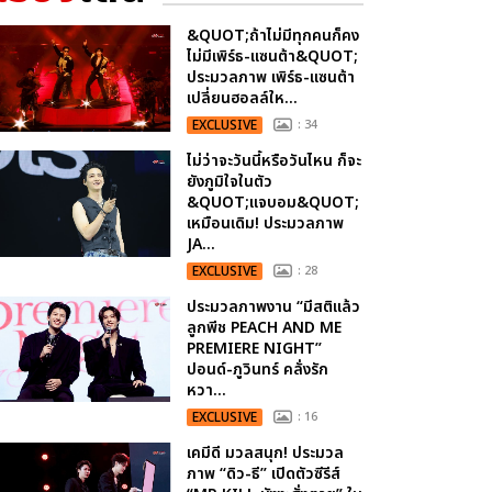
&QUOT;ถ้าไม่มีทุกคนก็คง
ไม่มีเพิร์ธ-แซนต้า&QUOT;
ประมวลภาพ เพิร์ธ-แซนต้า
เปลี่ยนฮอลล์ให...
EXCLUSIVE
: 34
ไม่ว่าจะวันนี้หรือวันไหน ก็จะ
ยังภูมิใจในตัว
&QUOT;แจบอม&QUOT;
เหมือนเดิม! ประมวลภาพ
JA...
EXCLUSIVE
: 28
ประมวลภาพงาน “มีสติแล้ว
ลูกพีช PEACH AND ME
PREMIERE NIGHT”
ปอนด์-ภูวินทร์ คลั่งรัก
หวา...
EXCLUSIVE
: 16
เคมีดี มวลสนุก! ประมวล
ภาพ “ดิว-ธี” เปิดตัวซีรีส์