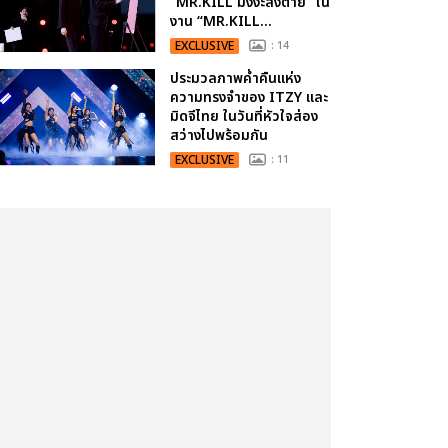
“MR.KILL มังงะสั่งตาย” ใน
งาน “MR.KILL...
EXCLUSIVE
: 14
ประมวลภาพค่ำคืนแห่ง
ความทรงจำของ ITZY และ
มิดจีไทย ในวันที่หัวใจส่อง
สว่างไปพร้อมกัน
EXCLUSIVE
: 11