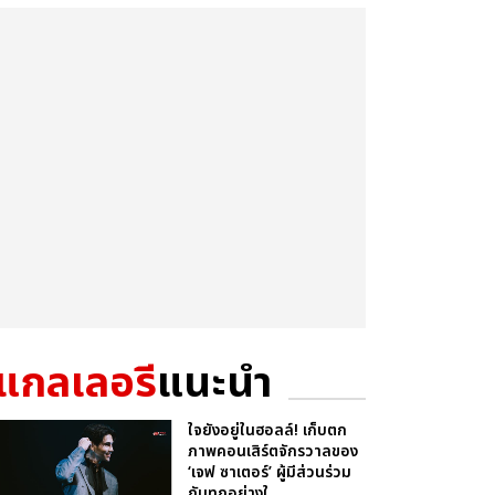
แกลเลอรี
แนะนำ
ใจยังอยู่ในฮอลล์! เก็บตก
ภาพคอนเสิร์ตจักรวาลของ
‘เจฟ ซาเตอร์’ ผู้มีส่วนร่วม
กับทุกอย่างใ...