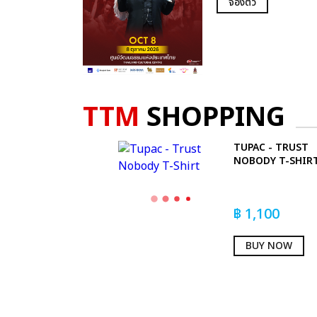
จองตั๋ว
TTM
SHOPPING
TUPAC - TRUST
NOBODY T-SHIR
฿
1,100
BUY NOW