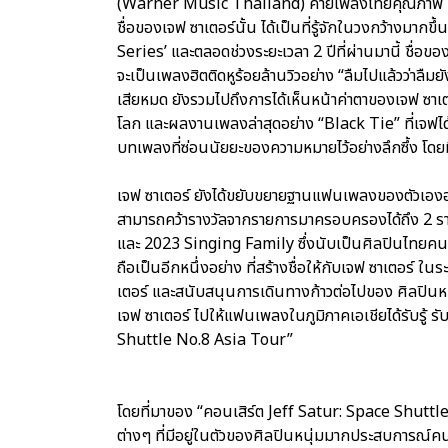
(Warner Music Thailand) ค่ายเพลงไทยคุณภาพ ที่
ชื่อของเจฟ ซาเตอร์นั้น ได้เป็นที่รู้จักในวงกว้างมาก
Series’ และตลอดช่วงระยะเวลา 2 ปีที่ผ่านมานี้ ชื่อข
จะเป็นเพลงฮิตติดหูร้อยล้านวิวอย่าง “ลืมไปแล้วว่าลื
เสียหมด ยังรวมไปถึงการได้เห็นหน้าค่าตาของเจฟ ซาเตอ
โลก และผลงานเพลงล่าสุดอย่าง “Black Tie” ที่เจฟไ
บทเพลงที่ซ่อนนัยยะของความหมายไว้อย่างลึกซึ้ง โ
เจฟ ซาเตอร์ ยังได้ขยับขยายฐานแฟนเพลงของตัวเองออก
สามารถคว้ารางวัลจากรายการมาครอบครองได้ถึง 2 
และ 2023 Singing Family ซึ่งนับเป็นศิลปินไทยคนแร
ถือเป็นอีกหนึ่งอย่าง ที่สร้างชื่อให้กับเจฟ ซาเตอร์ ใ
เตอร์ และสนับสนุนการเดินทางก้าวต่อไปของ ศิลปินหนุ
เจฟ ซาเตอร์ ไปให้แฟนเพลงในภูมิภาคเอเชียได้รับรู้ ร
Shuttle No.8 Asia Tour”
โดยที่มาของ “คอนเสิร์ต Jeff Satur: Space Shuttl
ต่างๆ ที่มีอยู่ในตัวของศิลปินหนุ่มมากประสบการณ์ค