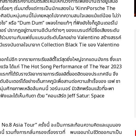
สร้างสรรค์งานดนตรีสดใหม่ให้กับวงการเพลงบ้านเราอยู่เสมอ
ขึ้นเรื่อยๆ เริ่มมาตั้งแต่การเป็นนักแสดงใน ‘KinnPorsche The
องศิลปินหนุ่มคนนี้ไม่เคยหลุดไปจากความสนใจเลยแม้แต่น้อย ไม่ว่า
มยังไง” หรือ “Dum Dum” เพลงไทยแท้ๆ ที่ฟังยังไงก็ดูอินเตอร์ไป
ร์ ปรากฏอยู่ตามงานอีเว้นท์ต่างๆ ของแบรนด์ที่มีชื่อเสียงระดับ
ด้ร่วมงานกับแฟชั่นแบรนด์ระดับโลกอย่าง Valentino สร้างสรรค์
ดยมีแรงบันดาลใจมาจาก Collection Black Tie ของ Valentino
ไปอีก จากรายการเรียลลิตี้โชว์สุดยิ่งใหญ่จากแดนมังกร ซึ่งเขา
รางวัล ได้แก่ The Hot Song Performance of The Year 2023
กที่ได้รับรางวัลจากรายการเรียลลิตี้ยอดฮิตของประเทศจีน จึง
นระดับอินเตอร์ได้อย่างเต็มภาคภูมิเพื่อสานต่อความสำเร็จของ เจฟ ซา
่มศักยภาพเหลือล้นคนนี้ วอร์นเนอร์ มิวสิคพร้อมแล้วที่จะพา
ับฟังและได้เห็นกับตา ด้วย “คอนเสิร์ต Jeff Satur: Space
e No.8 Asia Tour” ครั้งนี้ จะเป็นการสะท้อนความคิดและมุมมอง
นนี้ รวมทั้งการกลั่นกรองเรื่องราวที่ พบเจอมาในชีวิตออกมาเป็น