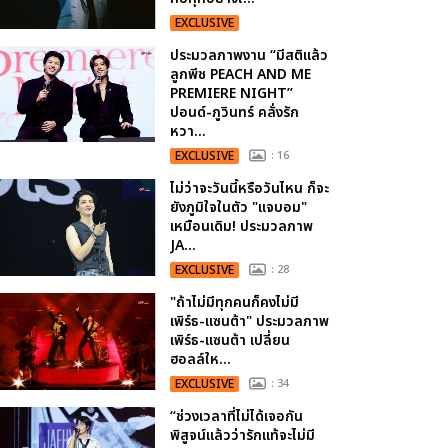
EXCLUSIVE
ประมวลภาพงาน “มีสติแล้ว
ลูกพีช PEACH AND ME
PREMIERE NIGHT”
ปอนด์-ภูวินทร์ คลั่งรัก
หวา...
EXCLUSIVE
: 16
ไม่ว่าจะวันนี้หรือวันไหน ก็จะ
ยังภูมิใจในตัว "แจบอม"
เหมือนเดิม! ประมวลภาพ
JA...
EXCLUSIVE
: 28
"ถ้าไม่มีทุกคนก็คงไม่มี
เพิร์ธ-แซนต้า" ประมวลภาพ
เพิร์ธ-แซนต้า เปลี่ยน
ฮอลล์ให...
EXCLUSIVE
: 34
“ช่วงเวลาที่ไม่ได้เจอกัน
พิสูจน์แล้วว่ารักแท้จะไม่มี