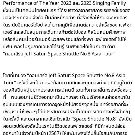
Performance of The Year 2023 และ 2023 Singing Family
ซึ่งนับเป็นศิลปินไทยคนแรกที่ได้รับรางวัลจากรายการเรียลลิตี้ยอดฮิต
ของประเทศจีน จึงถือเป็นอีกหนึ่งอย่าง ที่สร้างชื่อให้กับเจฟ ซาเตอร์
ในระดับอินเตอร์ได้อย่างเต็มภาคภูมิเพื่อสานต่อความสำเร็จของ เจฟ ซา
เตอร์ และสนับสนุนการเดินทางก้าวต่อไปของ ศิลปินหนุ่มศักยภาพ
เหลือล้นคนนี้ วอร์นเนอร์ มิวสิคพร้อมแล้วที่จะพา เจฟ ซาเตอร์ ไปให้
แฟนเพลงในภูมิภาคเอเชียได้รับรู้ รับฟังและได้เห็นกับตา ด้วย
“คอนเสิร์ต Jeff Satur: Space Shuttle No.8 Asia Tour”
โดยที่มาของ “คอนเสิร์ต Jeff Satur: Space Shuttle No.8 Asia
Tour” ครั้งนี้ จะเป็นการสะท้อนความคิดและมุมมองต่างๆ ที่มีอยู่ในตัว
ของศิลปินหนุ่มมากประสบการณ์คนนี้ รวมทั้งการกลั่นกรองเรื่องราว
ที่ พบเจอมาในชีวิตออกมาเป็นบทเพลง เรียบเรียงและเล่าออกมาใน
รูปแบบของการเดินทางจากจุดหนึ่งไปยังอีกจุดหนึ่ง เขาจึงอยากที่จะ
เชิญชวนให้แฟนๆ ได้มีประสบการณ์ร่วมไปกับการเดินทางครั้งสำคัญ
ในครั้งนี้ และนอกจากเอเชียทัวร์แล้ว “Space Shuttle No.8” ยังเป็น
คอนเซปต์ของอัลบั้มแรกในชีวิตของเจฟ ซาเตอร์ ที่มีกำหนดปล่อย
ออกมาในช่วงต้นปีหน้า (2567) ให้แฟนเพลงได้ปลื้มใจสมกับการรอ