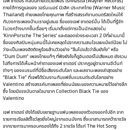
เจฟ ซาเตอร์ ศิลปินภายใต้เวย์เฟอร์ เรคคอร์ดส์ (Wayfer Records)
ภายใต้การดูแลของ วอร์นเนอร์ มิวสิค ประเทศไทย (Warner Music
Thailand) ค่ายเพลงไทยคุณภาพ ที่สร้างสรรค์งานดนตรีสดใหม่ให้
กับวงการเพลงบ้านเราอยู่เสมอ ชื่อของเจฟ ซาเตอร์นั้น ได้เป็นที่รู้จัก
ในวงกว้างมากขึ้นเรื่อยๆ เริ่มมาตั้งแต่การเป็นนักแสดงใน
‘KinnPorsche The Series’ และตลอดช่วงระยะเวลา 2 ปีที่ผ่านมานี้
ชื่อของศิลปินหนุ่มคนนี้ไม่เคยหลุดไปจากความสนใจเลยแม้แต่น้อย ไม่
ว่าจะเป็นเพลงฮิตติดหูร้อยล้านวิวอย่าง “ลืมไปแล้วว่าลืมยังไง” หรือ
“Dum Dum” เพลงไทยแท้ๆ ที่ฟังยังไงก็ดูอินเตอร์ไปเสียหมด ยังรวม
ไปถึงการได้เห็นหน้าค่าตาของเจฟ ซาเตอร์ ปรากฏอยู่ตามงานอีเว้นท์
ต่างๆ ของแบรนด์ที่มีชื่อเสียงระดับโลก และผลงานเพลงล่าสุดอย่าง
“Black Tie” ที่เจฟได้ร่วมงานกับแฟชั่นแบรนด์ระดับโลกอย่าง
Valentino สร้างสรรค์บทเพลงที่ซ่อนนัยยะของความหมายไว้อย่างลึก
ซึ้ง โดยมีแรงบันดาลใจมาจาก Collection Black Tie ของ
Valentino
เจฟ ซาเตอร์ ยังได้ขยับขยายฐานแฟนเพลงของตัวเองออกไปอีก จาก
รายการเรียลลิตี้โชว์สุดยิ่งใหญ่จากแดนมังกร ซึ่งเขาสามารถคว้ารางวัล
จากรายการมาครอบครองได้ถึง 2 รางวัล ได้แก่ The Hot Song