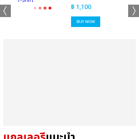
฿
1,100
BUY NOW
แกลเลอรี
แนะนำ