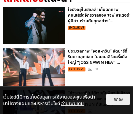
ใจยังอยู่ในฮอลล์! เก็บตกภาพ
คอนเสิร์ตจักรวาลของ ‘เจฟ ซาเตอร์’
ผู้มีส่วนร่วมกับทุกอย่างใ...
EXCLUSIVE
ประมวลภาพ “จอส-กวิน” จัดปาร์ตี้
ริมหาดสุดฮอต ในคอนเสิร์ตครั้งยิ่ง
ใหญ่ “JOSS GAWIN HEAT ...
EXCLUSIVE
: 34
“ช่วงเวลาที่ไม่ได้เจอกันพิสูจน์แล้วว่า
เว็บไซต์นี้มีการเก็บข้อมูลการใช้งานของคุณเพื่อนำ
รักแท้จะไม่มีวันจางหาย” ประมวล
ตกลง
มาใช้วางแผนและบริหารเว็บไซต์
อ่านเพิ่มเติม
ภาพ JAEHYUN กับแฟน...
EXCLUSIVE
: 10