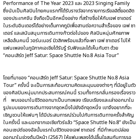
Performance of The Year 2023 และ 2023 Singing Family
ซึ่งนับเป็นศิลปินไทยคนแรกที่ได้รับรางวัลจากรายการเรียลลิตี้ยอดฮิต
ของประเทศจีน จึงถือเป็นอีกหนึ่งอย่าง ที่สร้างชื่อให้กับเจฟ ซาเตอร์
ในระดับอินเตอร์ได้อย่างเต็มภาคภูมิเพื่อสานต่อความสำเร็จของ เจฟ ซา
เตอร์ และสนับสนุนการเดินทางก้าวต่อไปของ ศิลปินหนุ่มศักยภาพ
เหลือล้นคนนี้ วอร์นเนอร์ มิวสิคพร้อมแล้วที่จะพา เจฟ ซาเตอร์ ไปให้
แฟนเพลงในภูมิภาคเอเชียได้รับรู้ รับฟังและได้เห็นกับตา ด้วย
“คอนเสิร์ต Jeff Satur: Space Shuttle No.8 Asia Tour”
โดยที่มาของ “คอนเสิร์ต Jeff Satur: Space Shuttle No.8 Asia
Tour” ครั้งนี้ จะเป็นการสะท้อนความคิดและมุมมองต่างๆ ที่มีอยู่ในตัว
ของศิลปินหนุ่มมากประสบการณ์คนนี้ รวมทั้งการกลั่นกรองเรื่องราว
ที่ พบเจอมาในชีวิตออกมาเป็นบทเพลง เรียบเรียงและเล่าออกมาใน
รูปแบบของการเดินทางจากจุดหนึ่งไปยังอีกจุดหนึ่ง เขาจึงอยากที่จะ
เชิญชวนให้แฟนๆ ได้มีประสบการณ์ร่วมไปกับการเดินทางครั้งสำคัญ
ในครั้งนี้ และนอกจากเอเชียทัวร์แล้ว “Space Shuttle No.8” ยังเป็น
คอนเซปต์ของอัลบั้มแรกในชีวิตของเจฟ ซาเตอร์ ที่มีกำหนดปล่อย
ออกมาในช่วงต้นปีหน้า (2567) ให้แฟนเพลงได้ปลื้มใจสมกับการรอ