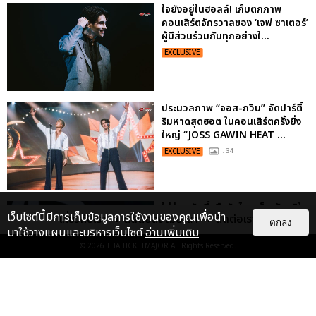
ใจยังอยู่ในฮอลล์! เก็บตกภาพ
คอนเสิร์ตจักรวาลของ ‘เจฟ ซาเตอร์’
ผู้มีส่วนร่วมกับทุกอย่างใ...
EXCLUSIVE
ประมวลภาพ “จอส-กวิน” จัดปาร์ตี้
ริมหาดสุดฮอต ในคอนเสิร์ตครั้งยิ่ง
ใหญ่ “JOSS GAWIN HEAT ...
EXCLUSIVE
: 34
ไม่ว่าจะวันนี้หรือวันไหน ก็จะยังภูมิใจ
เว็บไซต์นี้มีการเก็บข้อมูลการใช้งานของคุณเพื่อนำ
เกี่ยวกับเรา
ติดต่อลงโฆษณา
ติดต่อเรา
ในตัว "แจบอม" เหมือนเดิม!
ตกลง
มาใช้วางแผนและบริหารเว็บไซต์
อ่านเพิ่มเติม
ประมวลภาพ JA...
© 2026
THAITICKETMAJOR
All Rights Reserved.
EXCLUSIVE
: 28
"ถ้าไม่มีทุกคนก็คงไม่มีเพิร์ธ-