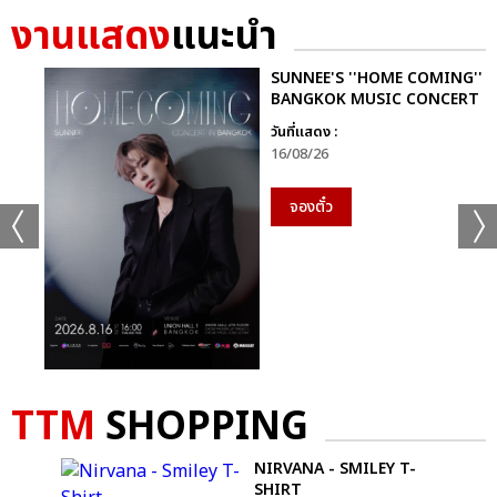
งานแสดง
แนะนำ
SUNNEE'S ''HOME COMING''
BANGKOK MUSIC CONCERT
วันที่แสดง :
16/08/26
จองตั๋ว
TTM
SHOPPING
NIRVANA - SMILEY T-
SHIRT