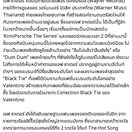
เจฟ ซาเตอร์ ศิลปินภายใต้เวย์เฟอร์ เรคคอร์ดส์ (Wayfer Records)
ภายใต้การดูแลของ วอร์นเนอร์ มิวสิค ประเทศไทย (Warner Music
Thailand) ค่ายเพลงไทยคุณภาพ ที่สร้างสรรค์งานดนตรีสดใหม่ให้
กับวงการเพลงบ้านเราอยู่เสมอ ชื่อของเจฟ ซาเตอร์นั้น ได้เป็นที่รู้จัก
ในวงกว้างมากขึ้นเรื่อยๆ เริ่มมาตั้งแต่การเป็นนักแสดงใน
‘KinnPorsche The Series’ และตลอดช่วงระยะเวลา 2 ปีที่ผ่านมานี้
ชื่อของศิลปินหนุ่มคนนี้ไม่เคยหลุดไปจากความสนใจเลยแม้แต่น้อย ไม่
ว่าจะเป็นเพลงฮิตติดหูร้อยล้านวิวอย่าง “ลืมไปแล้วว่าลืมยังไง” หรือ
“Dum Dum” เพลงไทยแท้ๆ ที่ฟังยังไงก็ดูอินเตอร์ไปเสียหมด ยังรวม
ไปถึงการได้เห็นหน้าค่าตาของเจฟ ซาเตอร์ ปรากฏอยู่ตามงานอีเว้นท์
ต่างๆ ของแบรนด์ที่มีชื่อเสียงระดับโลก และผลงานเพลงล่าสุดอย่าง
“Black Tie” ที่เจฟได้ร่วมงานกับแฟชั่นแบรนด์ระดับโลกอย่าง
Valentino สร้างสรรค์บทเพลงที่ซ่อนนัยยะของความหมายไว้อย่างลึก
ซึ้ง โดยมีแรงบันดาลใจมาจาก Collection Black Tie ของ
Valentino
เจฟ ซาเตอร์ ยังได้ขยับขยายฐานแฟนเพลงของตัวเองออกไปอีก จาก
รายการเรียลลิตี้โชว์สุดยิ่งใหญ่จากแดนมังกร ซึ่งเขาสามารถคว้ารางวัล
จากรายการมาครอบครองได้ถึง 2 รางวัล ได้แก่ The Hot Song