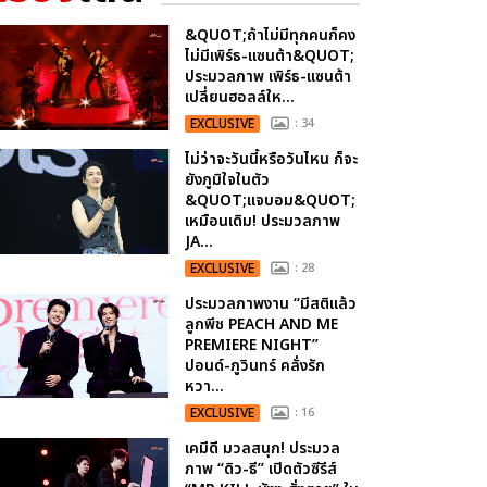
&QUOT;ถ้าไม่มีทุกคนก็คง
ไม่มีเพิร์ธ-แซนต้า&QUOT;
ประมวลภาพ เพิร์ธ-แซนต้า
เปลี่ยนฮอลล์ให...
EXCLUSIVE
: 34
ไม่ว่าจะวันนี้หรือวันไหน ก็จะ
ยังภูมิใจในตัว
&QUOT;แจบอม&QUOT;
เหมือนเดิม! ประมวลภาพ
JA...
EXCLUSIVE
: 28
ประมวลภาพงาน “มีสติแล้ว
ลูกพีช PEACH AND ME
PREMIERE NIGHT”
ปอนด์-ภูวินทร์ คลั่งรัก
หวา...
EXCLUSIVE
: 16
เคมีดี มวลสนุก! ประมวล
ภาพ “ดิว-ธี” เปิดตัวซีรีส์