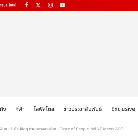
ทธิประโยชน์
เทิง
กีฬา
ไลฟ์สไตล์
ข่าวประชาสัมพันธ์
Exclusive
สนพิเศษ! จิบไวน์ชิลๆ ท่ามกลางงานศิลปะ Taste of People: ‘WINE Meets ART’