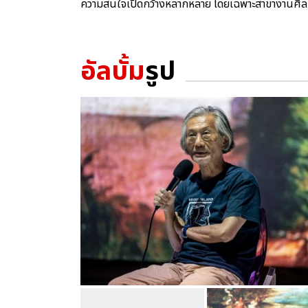
ความสนใจเปิดกว้างหลากหลาย โดยเฉพาะสาขางานศิล
อัลบั้ม
รูป