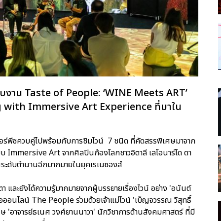
กกับงาน Taste of People: ‘WINE Meets ART’
g with Immersive Art Experience ที่มาใน
อร์พีซควบคู่ไปพร้อมกับการชิมไวน์ 7 ชนิด ที่คัดสรรพิเศษมาจาก
บบ Immersive Art จากศิลปินก้องโลกชาวอิตาลี เลโอนาร์โด ดา
ินระดับตำนานอีกมากมายในยุคเรเนซองส์
และยังได้ความรู้มากมายจากผู้บรรยายเรื่องไวน์ อย่าง 'อนันต์
่อออนไลน์ The People ร่วมด้วยเจ้าแม่ไวน์ 'เบ็ญจวรรณ วิสุทธิ์
เศษ 'อาจารย์ธเนศ วงศ์ยานนาวา' นักวิชาการด้านสังคมศาสตร์ ที่มี