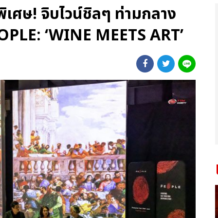
พิเศษ! จิบไวน์ชิลๆ ท่ามกลาง
EOPLE: ‘WINE MEETS ART’