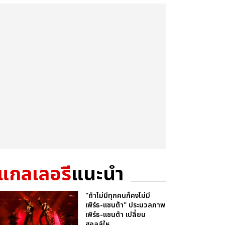
แกลเลอรี
แนะนำ
"ถ้าไม่มีทุกคนก็คงไม่มี
เพิร์ธ-แซนต้า" ประมวลภาพ
เพิร์ธ-แซนต้า เปลี่ยน
ฮอลล์ให...