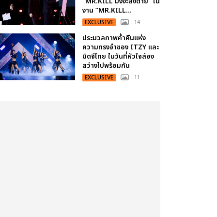
“MR.KILL มังงะสั่งตาย” ใน
งาน “MR.KILL...
EXCLUSIVE
: 14
ประมวลภาพค่ำคืนแห่ง
ความทรงจำของ ITZY และ
มิดจีไทย ในวันที่หัวใจส่อง
สว่างไปพร้อมกัน
EXCLUSIVE
: 11