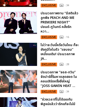
EXCLUSIVE
: 34
ประมวลภาพงาน “มีสติแล้ว
ลูกพีช PEACH AND ME
PREMIERE NIGHT”
ปอนด์-ภูวินทร์ คลั่งรัก
หวา...
EXCLUSIVE
: 16
ไม่ว่าจะวันนี้หรือวันไหน ก็จะ
ยังภูมิใจในตัว "แจบอม"
เหมือนเดิม! ประมวลภาพ
JA...
EXCLUSIVE
: 28
ประมวลภาพ “จอส-กวิน”
จัดปาร์ตี้ริมหาดสุดฮอต ใน
คอนเสิร์ตครั้งยิ่งใหญ่
“JOSS GAWIN HEAT ...
EXCLUSIVE
: 34
“ช่วงเวลาที่ไม่ได้เจอกัน
พิสูจน์แล้วว่ารักแท้จะไม่มี