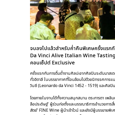
จบลงไปแล้วสำหรับค่ำคืนพิเศษครั้งแร
Da Vinci Alive Italian Wine Tastin
คอนเซ็ปต์ Exclusive
ครั้งแรกกับการดื่มด่ำงานศิลปะจากศิลปินระดับมาสเต
ทั่วอิตาลี ในบรรยากาศที่โอบล้อมไปด้วยนิทรรศการแ
วินชี (Leonardo da Vinci 1452 - 1519) และศิลป
โดยภายในงานได้ทั้งความสนุกสนาน ตระการตา เพลินตา 
ลือประดิษฐ์' ผู้ร่วมก่อตั้งและบรรณาธิการอำนวยการสื
สัตย์' FINE Wine ผู้นำเข้าไวน์ และยังมีผู้บรรยายพิ