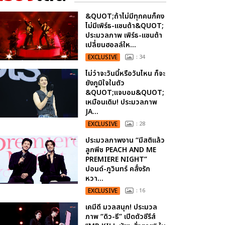
&QUOT;ถ้าไม่มีทุกคนก็คง
ไม่มีเพิร์ธ-แซนต้า&QUOT;
ประมวลภาพ เพิร์ธ-แซนต้า
เปลี่ยนฮอลล์ให...
EXCLUSIVE
: 34
ไม่ว่าจะวันนี้หรือวันไหน ก็จะ
ยังภูมิใจในตัว
&QUOT;แจบอม&QUOT;
เหมือนเดิม! ประมวลภาพ
JA...
EXCLUSIVE
: 28
ประมวลภาพงาน “มีสติแล้ว
ลูกพีช PEACH AND ME
PREMIERE NIGHT”
ปอนด์-ภูวินทร์ คลั่งรัก
หวา...
EXCLUSIVE
: 16
เคมีดี มวลสนุก! ประมวล
ภาพ “ดิว-ธี” เปิดตัวซีรีส์