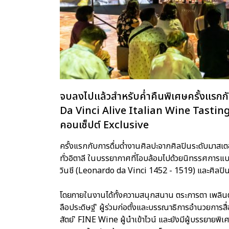
จบลงไปแล้วสำหรับค่ำคืนพิเศษครั้งแร
Da Vinci Alive Italian Wine Tastin
คอนเซ็ปต์ Exclusive
ครั้งแรกกับการดื่มด่ำงานศิลปะจากศิลปินระดับมาสเต
ทั่วอิตาลี ในบรรยากาศที่โอบล้อมไปด้วยนิทรรศการแ
วินชี (Leonardo da Vinci 1452 - 1519) และศิลป
โดยภายในงานได้ทั้งความสนุกสนาน ตระการตา เพลินตา 
ลือประดิษฐ์' ผู้ร่วมก่อตั้งและบรรณาธิการอำนวยการสื
สัตย์' FINE Wine ผู้นำเข้าไวน์ และยังมีผู้บรรยายพิ