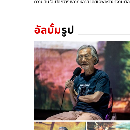
ความสนใจเปิดกว้างหลากหลาย โดยเฉพาะสาขางานศิล
อัลบั้ม
รูป