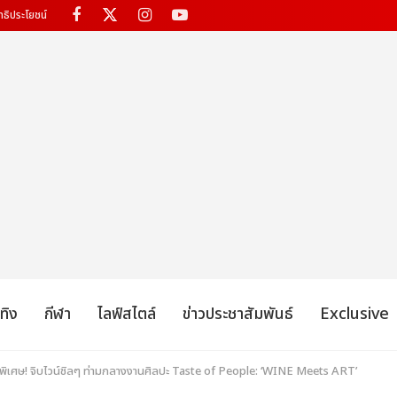
ทธิประโยชน์
เทิง
กีฬา
ไลฟ์สไตล์
ข่าวประชาสัมพันธ์
Exclusive
สนพิเศษ! จิบไวน์ชิลๆ ท่ามกลางงานศิลปะ Taste of People: ‘WINE Meets ART’