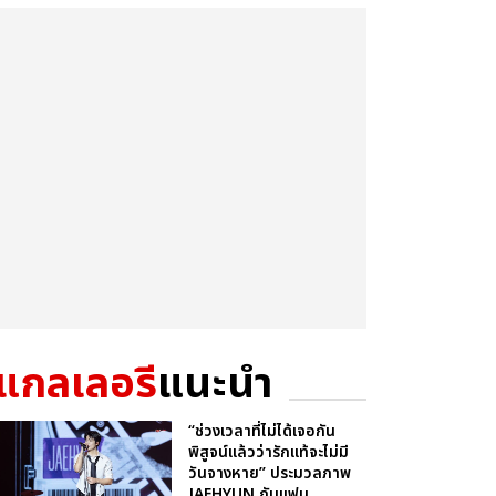
แกลเลอรี
แนะนำ
“ช่วงเวลาที่ไม่ได้เจอกัน
พิสูจน์แล้วว่ารักแท้จะไม่มี
วันจางหาย” ประมวลภาพ
JAEHYUN กับแฟน...