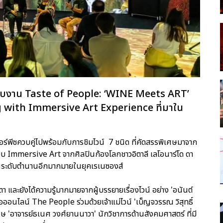
กกับงาน Taste of People: ‘WINE Meets ART’
g with Immersive Art Experience ที่มาใน
อร์พีซควบคู่ไปพร้อมกับการชิมไวน์ 7 ชนิด ที่คัดสรรพิเศษมาจาก
บบ Immersive Art จากศิลปินก้องโลกชาวอิตาลี เลโอนาร์โด ดา
ินระดับตำนานอีกมากมายในยุคเรเนซองส์
และยังได้ความรู้มากมายจากผู้บรรยายเรื่องไวน์ อย่าง 'อนันต์
่อออนไลน์ The People ร่วมด้วยเจ้าแม่ไวน์ 'เบ็ญจวรรณ วิสุทธิ์
เศษ 'อาจารย์ธเนศ วงศ์ยานนาวา' นักวิชาการด้านสังคมศาสตร์ ที่มี