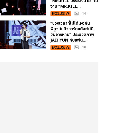
“MR.KILL มังงะสั่งตาย” ใน
งาน “MR.KILL...
EXCLUSIVE
: 14
“ช่วงเวลาที่ไม่ได้เจอกัน
พิสูจน์แล้วว่ารักแท้จะไม่มี
วันจางหาย” ประมวลภาพ
JAEHYUN กับแฟน...
EXCLUSIVE
: 10