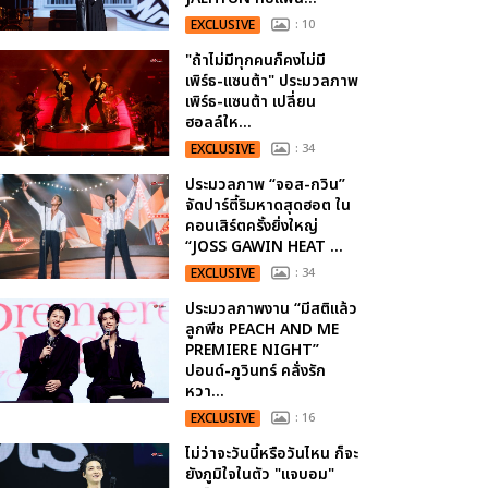
EXCLUSIVE
: 10
"ถ้าไม่มีทุกคนก็คงไม่มี
เพิร์ธ-แซนต้า" ประมวลภาพ
เพิร์ธ-แซนต้า เปลี่ยน
ฮอลล์ให...
EXCLUSIVE
: 34
ประมวลภาพ “จอส-กวิน”
จัดปาร์ตี้ริมหาดสุดฮอต ใน
คอนเสิร์ตครั้งยิ่งใหญ่
“JOSS GAWIN HEAT ...
EXCLUSIVE
: 34
ประมวลภาพงาน “มีสติแล้ว
ลูกพีช PEACH AND ME
PREMIERE NIGHT”
ปอนด์-ภูวินทร์ คลั่งรัก
หวา...
EXCLUSIVE
: 16
ไม่ว่าจะวันนี้หรือวันไหน ก็จะ
ยังภูมิใจในตัว "แจบอม"