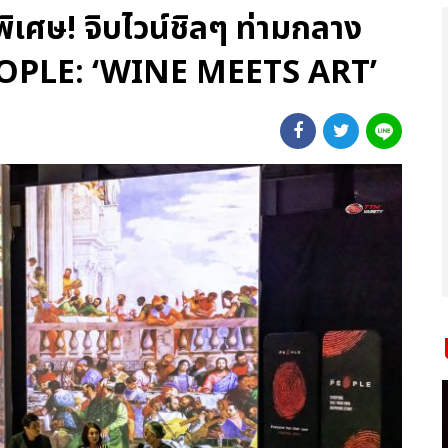
พิเศษ! จิบไวน์ชิลๆ ท่ามกลาง
EOPLE: ‘WINE MEETS ART’