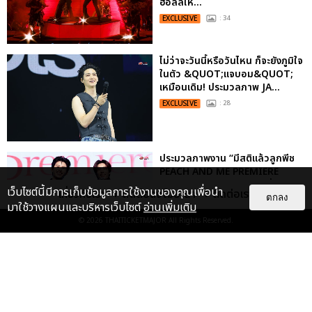
ฮอลล์ให...
EXCLUSIVE
: 34
ไม่ว่าจะวันนี้หรือวันไหน ก็จะยังภูมิใจ
ในตัว &QUOT;แจบอม&QUOT;
เหมือนเดิม! ประมวลภาพ JA...
EXCLUSIVE
: 28
ประมวลภาพงาน “มีสติแล้วลูกพีช
PEACH AND ME PREMIERE
NIGHT” ปอนด์-ภูวินทร์ คลั่งรัก
เว็บไซต์นี้มีการเก็บข้อมูลการใช้งานของคุณเพื่อนำ
เกี่ยวกับเรา
ติดต่อลงโฆษณา
ติดต่อเรา
หวา...
ตกลง
มาใช้วางแผนและบริหารเว็บไซต์
อ่านเพิ่มเติม
EXCLUSIVE
: 16
© 2026
THAITICKETMAJOR
All Rights Reserved.
เคมีดี มวลสนุก! ประมวลภาพ “ดิว-
ธี” เปิดตัวซีรีส์ “MR.KILL มังงะสั่ง
ตาย” ในงาน “MR.KILL...
EXCLUSIVE
: 14