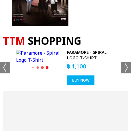
TTM
SHOPPING
AS
PARAMORE - SPIRAL
LOGO T-SHIRT
฿
1,100
BUY NOW