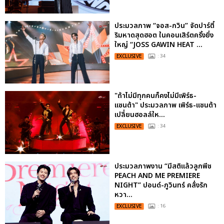
ประมวลภาพ “จอส-กวิน” จัดปาร์ตี้
ริมหาดสุดฮอต ในคอนเสิร์ตครั้งยิ่ง
ใหญ่ “JOSS GAWIN HEAT ...
EXCLUSIVE
: 34
"ถ้าไม่มีทุกคนก็คงไม่มีเพิร์ธ-
แซนต้า" ประมวลภาพ เพิร์ธ-แซนต้า
เปลี่ยนฮอลล์ให...
EXCLUSIVE
: 34
ประมวลภาพงาน “มีสติแล้วลูกพีช
PEACH AND ME PREMIERE
NIGHT” ปอนด์-ภูวินทร์ คลั่งรัก
หวา...
EXCLUSIVE
: 16