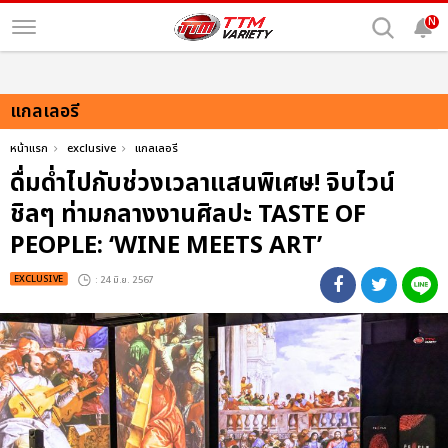
N
แกลเลอรี
หน้าแรก
exclusive
แกลเลอรี
ดื่มด่ำไปกับช่วงเวลาแสนพิเศษ! จิบไวน์
ชิลๆ ท่ามกลางงานศิลปะ TASTE OF
PEOPLE: ‘WINE MEETS ART’
EXCLUSIVE
: 24 มิ.ย. 2567