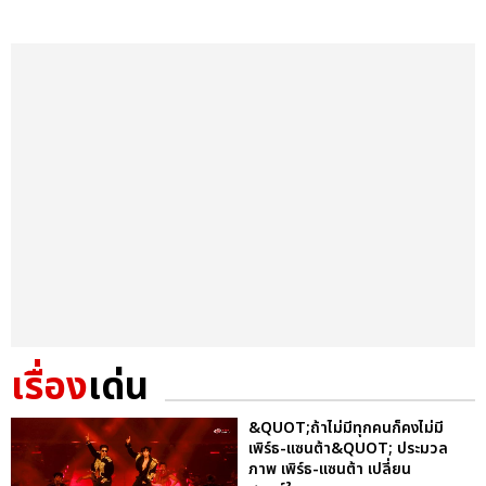
เรื่อง
เด่น
&QUOT;ถ้าไม่มีทุกคนก็คงไม่มี
เพิร์ธ-แซนต้า&QUOT; ประมวล
ภาพ เพิร์ธ-แซนต้า เปลี่ยน