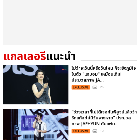
แกลเลอรี
แนะนำ
ไม่ว่าจะวันนี้หรือวันไหน ก็จะยังภูมิใจ
ในตัว "แจบอม" เหมือนเดิม!
ประมวลภาพ JA...
EXCLUSIVE
: 28
“ช่วงเวลาที่ไม่ได้เจอกันพิสูจน์แล้วว่า
รักแท้จะไม่มีวันจางหาย” ประมวล
ภาพ JAEHYUN กับแฟน...
EXCLUSIVE
: 10