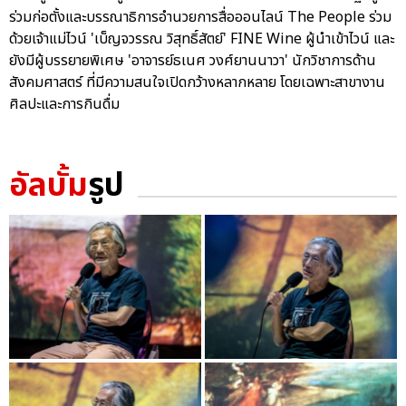
ร่วมก่อตั้งและบรรณาธิการอำนวยการสื่อออนไลน์ The People ร่วม
ด้วยเจ้าแม่ไวน์ 'เบ็ญจวรรณ วิสุทธิ์สัตย์' FINE Wine ผู้นำเข้าไวน์ และ
ยังมีผู้บรรยายพิเศษ 'อาจารย์ธเนศ วงศ์ยานนาวา' นักวิชาการด้าน
สังคมศาสตร์ ที่มีความสนใจเปิดกว้างหลากหลาย โดยเฉพาะสาขางาน
ศิลปะและการกินดื่ม
อัลบั้ม
รูป