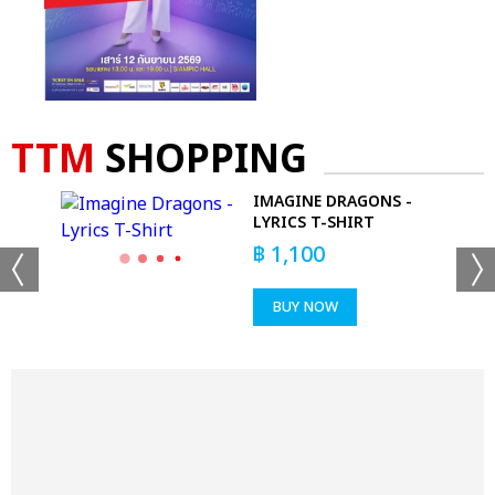
TTM
SHOPPING
ANG
IMAGINE DRAGONS -
LYRICS T-SHIRT
฿
1,100
BUY NOW