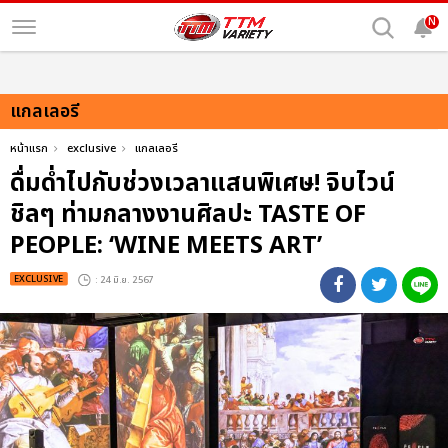
N
แกลเลอรี
หน้าแรก
exclusive
แกลเลอรี
ดื่มด่ำไปกับช่วงเวลาแสนพิเศษ! จิบไวน์
ชิลๆ ท่ามกลางงานศิลปะ TASTE OF
PEOPLE: ‘WINE MEETS ART’
EXCLUSIVE
: 24 มิ.ย. 2567