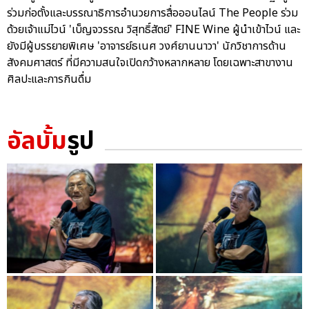
ร่วมก่อตั้งและบรรณาธิการอำนวยการสื่อออนไลน์ The People ร่วม
ด้วยเจ้าแม่ไวน์ 'เบ็ญจวรรณ วิสุทธิ์สัตย์' FINE Wine ผู้นำเข้าไวน์ และ
ยังมีผู้บรรยายพิเศษ 'อาจารย์ธเนศ วงศ์ยานนาวา' นักวิชาการด้าน
สังคมศาสตร์ ที่มีความสนใจเปิดกว้างหลากหลาย โดยเฉพาะสาขางาน
ศิลปะและการกินดื่ม
อัลบั้ม
รูป