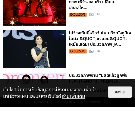
ภาพ เพิร์ธ-แซนต้า เปลี่ยน
ฮอลล์ให...
EXCLUSIVE
: 34
ไม่ว่าจะวันนี้หรือวันไหน ก็จะยังภูมิใจ
ในตัว &QUOT;แจบอม&QUOT;
เหมือนเดิม! ประมวลภาพ JA...
EXCLUSIVE
: 28
ประมวลภาพงาน “มีสติแล้วลูกพีช
PEACH AND ME PREMIERE
NIGHT” ปอนด์-ภูวินทร์ คลั่งรัก
เว็บไซต์นี้มีการเก็บข้อมูลการใช้งานของคุณเพื่อนำ
เกี่ยวกับเรา
ติดต่อลงโฆษณา
ติดต่อเรา
หวา...
ตกลง
มาใช้วางแผนและบริหารเว็บไซต์
อ่านเพิ่มเติม
EXCLUSIVE
: 16
© 2026
THAITICKETMAJOR
All Rights Reserved.
ประมวลภาพ “จอส-กวิน” จัดปาร์ตี้
ริมหาดสุดฮอต ในคอนเสิร์ตครั้งยิ่ง
ใหญ่ “JOSS GAWIN HEAT ...