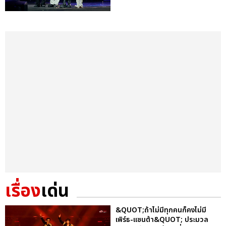
เรื่อง
เด่น
&QUOT;ถ้าไม่มีทุกคนก็คงไม่มี
เพิร์ธ-แซนต้า&QUOT; ประมวล