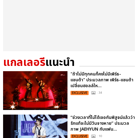
แกลเลอรี
แนะนำ
"ถ้าไม่มีทุกคนก็คงไม่มีเพิร์ธ-
แซนต้า" ประมวลภาพ เพิร์ธ-แซนต้า
เปลี่ยนฮอลล์ให...
EXCLUSIVE
: 34
“ช่วงเวลาที่ไม่ได้เจอกันพิสูจน์แล้วว่า
รักแท้จะไม่มีวันจางหาย” ประมวล
ภาพ JAEHYUN กับแฟน...
EXCLUSIVE
: 10