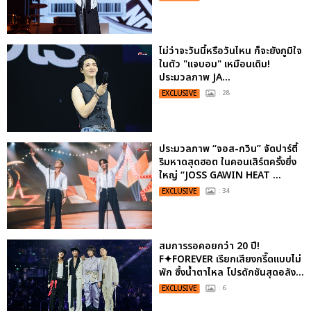
ไม่ว่าจะวันนี้หรือวันไหน ก็จะยังภูมิใจ
ในตัว "แจบอม" เหมือนเดิม!
ประมวลภาพ JA...
EXCLUSIVE
: 28
ประมวลภาพ “จอส-กวิน” จัดปาร์ตี้
ริมหาดสุดฮอต ในคอนเสิร์ตครั้งยิ่ง
ใหญ่ “JOSS GAWIN HEAT ...
EXCLUSIVE
: 34
สมการรอคอยกว่า 20 ปี!
F✦FOREVER เรียกเสียงกรี๊ดแบบไม่
พัก ซึ้งน้ำตาไหล โปรดักชันสุดอลัง...
EXCLUSIVE
: 6