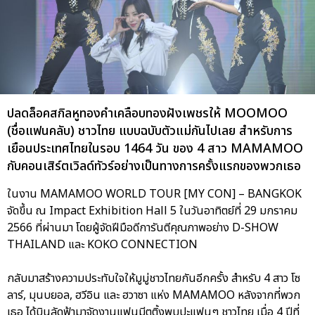
ปลดล็อคสกิลหูทองคำเคลือบทองฝังเพชรให้ MOOMOO
(ชื่อแฟนคลับ) ชาวไทย แบบฉบับตัวแม่กันไปเลย สำหรับการ
เยือนประเทศไทยในรอบ 1464 วัน ของ 4 สาว MAMAMOO
กับคอนเสิร์ตเวิลด์ทัวร์อย่างเป็นทางการครั้งแรกของพวกเธอ
ในงาน MAMAMOO WORLD TOUR [MY CON] – BANGKOK
จัดขึ้น ณ Impact Exhibition Hall 5 ในวันอาทิตย์ที่ 29 มกราคม
2566 ที่ผ่านมา โดยผู้จัดฝีมือดีการันตีคุณภาพอย่าง D-SHOW
THAILAND และ KOKO CONNECTION
กลับมาสร้างความประทับใจให้มูมู่ชาวไทยกันอีกครั้ง สำหรับ 4 สาว โซ
ลาร์, มุนบยอล, ฮวีอิน และ ฮวาซา แห่ง MAMAMOO หลังจากที่พวก
เธอ ได้บินลัดฟ้ามาจัดงานแฟนมีตติ้งพบปะแฟนๆ ชาวไทย เมื่อ 4 ปีที่