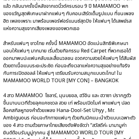
แล้ว กลับมาครั้งนี้หลังจากเดบิ้วต์ครบรอบ 9 ปี MAMAMOO พก
ของขวัญสุดพิเศษมาฝากแฟนๆ กับคอนเสิร์ตเต็มรูปแบบ ที่ขนเพลง
ฮิต เพลงเพราะ มาพร้อมเพอร์ฟอร์แมนซ์สุดปัง ให้แฟนๆ ได้เสพย์รส
แห่งความสุขจากเสียงเพลงของพวกเธอ
สำหรับแฟนๆ ชาวไทย ครั้งนี้ MAMAMOO อัดแน่นสิทธิพิเศษมา
มอบให้แฟนๆ มากมาย เริ่มด้วยกิจกรรม Red Carpet ที่พวกเธอได้
ออกมาพบปะแฟนคลับและสื่อมวลชน อวดความสวยให้แฟนๆ ได้สัมผัส
ด้วยตาเนื้อแบบระยะประชิด ก่อนจะถึงเวลาแห่งความสุขอย่างแท้จริง
กับการเปิดฮอลล์ ให้แฟนๆ เตรียมรับความสนุกแบบตะโกน! ใน
MAMAMOO WORLD TOUR [MY CON] – BANGKOK
4 สาว MAMAMOO โซลาร์, มุนบยอล, ฮวีอิน และ ฮวาซา ปรากฏตัว
ขึ้นมาบนเวทีด้วยลุคแคชชวล สวย เท่ พร้อมเปิดไมค์ พาแฟนๆ ปลด
ล็อคสกิลหูทองคำด้วยเพลง Hana-Dool-Set Uhyy , Mr.
Ambiguous ก่อนจะทักทายแฟนๆ ด้วยกิมมิคแนะนำตัวแบบเฉพาะตัว
ของ 4 สาว ตามด้วยภาษาไทยเสียงดังฟังชัดว่า “สวัสดีค่ะ มามามูค่า
ยินดีต้อนรับมูมู่ทุกคน สู่ MAMAMOO WORLD TOUR [MY