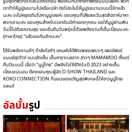
รูปชุดที่พวกเราใส่ในครั้งก่อน พอเห็นก็นึกถึงภาพตอนนั้นเลยค่ะ พวก
เราทำให้มูมู่รอนานไปหรือเปล่า ต่อไปจะไม่ให้มูมู่รอนานแบบนี้อีกแล้ว
นะคะ จะไม่หยุดเดินไปหามูมู่เลยค่ะ ขอบคุณที่เสียสละวันสุดสัปดาห์มาหา
พวกเรานะคะ ขอบคุณสำหรับเวลาอันมีค่าของทุกคน ขอให้มูมู่ผ่านพ้น
วันนี้ไปด้วยความสุข และเริ่มต้นวันพรุ่งนี้ด้วยพลังงานที่เต็มเปี่ยมนะคะ
(ภาษาไทย) “แล้วเจอกันอีกนะคะ”
ได้รับพลังงานดีๆ กำลังใจดีๆ แถมยังได้ฟังเพลงเพราะๆ เพอร์ฟอร์
แมนซ์สุดว้าว! แบบจัดเต็ม เต็มคาราเบลจาก สาวๆ MAMAMOO ตั้งแต่
ต้นปีแบบนี้ เชื่อว่า “มูมู่ไทย” มีพลังใจใช้ชีวิตในปี 2023 อย่างเต็ม
เปี่ยมแน่นอน ต้องขอบคุณผู้จัด D-SHOW THAILAND และ
KOKO CONNECTION ที่มอบของขวัญสุดพิเศษนี้ให้ชาวมูมู่ไทย
แลนด์
อัลบั้ม
รูป