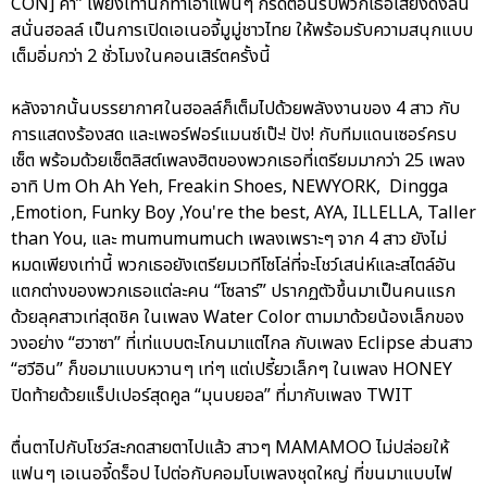
CON] ค่า” เพียงเท่านี้ก็ทำเอาแฟนๆ กรี๊ดต้อนรับพวกเธอเสียงดังลั่น
สนั่นฮอลล์ เป็นการเปิดเอเนอจี้มูมู่ชาวไทย ให้พร้อมรับความสนุกแบบ
เต็มอิ่มกว่า 2 ชั่วโมงในคอนเสิร์ตครั้งนี้
หลังจากนั้นบรรยากาศในฮอลล์ก็เต็มไปด้วยพลังงานของ 4 สาว กับ
การแสดงร้องสด และเพอร์ฟอร์แมนซ์เป๊ะ! ปัง! กับทีมแดนเซอร์ครบ
เซ็ต พร้อมด้วยเซ็ตลิสต์เพลงฮิตของพวกเธอที่เตรียมมากว่า 25 เพลง
อาทิ Um Oh Ah Yeh, Freakin Shoes, NEWYORK, Dingga
,Emotion, Funky Boy ,You're the best, AYA, ILLELLA, Taller
than You, และ mumumumuch เพลงเพราะๆ จาก 4 สาว ยังไม่
หมดเพียงเท่านี้ พวกเธอยังเตรียมเวทีโซโล่ที่จะโชว์เสน่ห์และสไตล์อัน
แตกต่างของพวกเธอแต่ละคน “โซลาร์” ปรากฏตัวขึ้นมาเป็นคนแรก
ด้วยลุคสาวเท่สุดชิค ในเพลง Water Color ตามมาด้วยน้องเล็กของ
วงอย่าง “ฮวาซา” ที่เท่แบบตะโกนมาแต่ไกล กับเพลง Eclipse ส่วนสาว
“ฮวีอิน” ก็ขอมาแบบหวานๆ เท่ๆ แต่เปรี้ยวเล็กๆ ในเพลง HONEY
ปิดท้ายด้วยแร็ปเปอร์สุดคูล “มุนบยอล” ที่มากับเพลง TWIT
ตื่นตาไปกับโชว์สะกดสายตาไปแล้ว สาวๆ MAMAMOO ไม่ปล่อยให้
แฟนๆ เอเนอจี้ดร็อป ไปต่อกับคอมโบเพลงชุดใหญ่ ที่ขนมาแบบไฟ