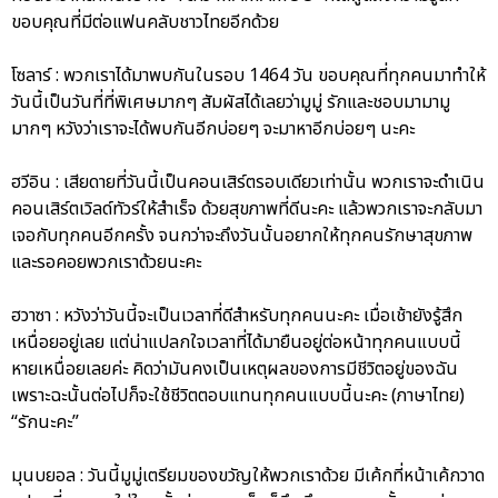
ขอบคุณที่มีต่อแฟนคลับชาวไทยอีกด้วย
โซลาร์ : พวกเราได้มาพบกันในรอบ 1464 วัน ขอบคุณที่ทุกคนมาทำให้
วันนี้เป็นวันที่ที่พิเศษมากๆ สัมผัสได้เลยว่ามูมู่ รักและชอบมามามู
มากๆ หวังว่าเราจะได้พบกันอีกบ่อยๆ จะมาหาอีกบ่อยๆ นะคะ
ฮวีอิน : เสียดายที่วันนี้เป็นคอนเสิร์ตรอบเดียวเท่านั้น พวกเราจะดำเนิน
คอนเสิร์ตเวิลด์ทัวร์ให้สำเร็จ ด้วยสุขภาพที่ดีนะคะ แล้วพวกเราจะกลับมา
เจอกับทุกคนอีกครั้ง จนกว่าจะถึงวันนั้นอยากให้ทุกคนรักษาสุขภาพ
และรอคอยพวกเราด้วยนะคะ
ฮวาซา : หวังว่าวันนี้จะเป็นเวลาที่ดีสำหรับทุกคนนะคะ เมื่อเช้ายังรู้สึก
เหนื่อยอยู่เลย แต่น่าแปลกใจเวลาที่ได้มายืนอยู่ต่อหน้าทุกคนแบบนี้
หายเหนื่อยเลยค่ะ คิดว่ามันคงเป็นเหตุผลของการมีชีวิตอยู่ของฉัน
เพราะฉะนั้นต่อไปก็จะใช้ชีวิตตอบแทนทุกคนแบบนี้นะคะ (ภาษาไทย)
“รักนะคะ”
มุนบยอล : วันนี้มูมู่เตรียมของขวัญให้พวกเราด้วย มีเค้กที่หน้าเค้กวาด