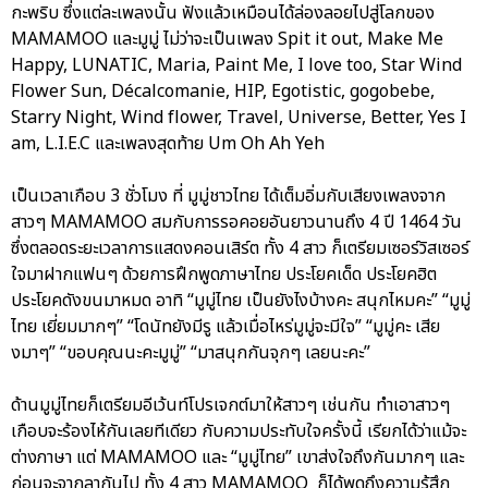
กะพริบ ซึ่งแต่ละเพลงนั้น ฟังแล้วเหมือนได้ล่องลอยไปสู่โลกของ
MAMAMOO และมูมู่ ไม่ว่าจะเป็นเพลง Spit it out, Make Me
Happy, LUNATIC, Maria, Paint Me, I love too, Star Wind
Flower Sun, Décalcomanie, HIP, Egotistic, gogobebe,
Starry Night, Wind flower, Travel, Universe, Better, Yes I
am, L.I.E.C และเพลงสุดท้าย Um Oh Ah Yeh
เป็นเวลาเกือบ 3 ชั่วโมง ที่ มูมู่ชาวไทย ได้เต็มอิ่มกับเสียงเพลงจาก
สาวๆ MAMAMOO สมกับการรอคอยอันยาวนานถึง 4 ปี 1464 วัน
ซึ่งตลอดระยะเวลาการแสดงคอนเสิร์ต ทั้ง 4 สาว ก็เตรียมเซอร์วิสเซอร์
ใจมาฝากแฟนๆ ด้วยการฝึกพูดภาษาไทย ประโยคเด็ด ประโยคฮิต
ประโยคดังขนมาหมด อาทิ “มูมู่ไทย เป็นยังไงบ้างคะ สนุกไหมคะ” “มูมู่
ไทย เยี่ยมมากๆ” “โดนัทยังมีรู แล้วเมื่อไหร่มูมู่จะมีใจ” “มูมู่คะ เสีย
งมาๆ” “ขอบคุณนะคะมูมู่” “มาสนุกกันจุกๆ เลยนะคะ”
ด้านมูมู่ไทยก็เตรียมอีเว้นท์โปรเจกต์มาให้สาวๆ เช่นกัน ทำเอาสาวๆ
เกือบจะร้องไห้กันเลยทีเดียว กับความประทับใจครั้งนี้ เรียกได้ว่าแม้จะ
ต่างภาษา แต่ MAMAMOO และ “มูมู่ไทย” เขาส่งใจถึงกันมากๆ และ
ก่อนจะจากลากันไป ทั้ง 4 สาว MAMAMOO ก็ได้พูดถึงความรู้สึก