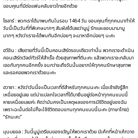
ขอบคุณที่มีต่อแฟนคลับชาวไทยอีกด้วย
โซลาร์ : พวกเราได้มาพบกันในรอบ 1464 วัน ขอบคุณที่ทุกคนมาทำให้
วันนี้เป็นวันที่ที่พิเศษมากๆ สัมผัสได้เลยว่ามูมู่ รักและชอบมามามู
มากๆ หวังว่าเราจะได้พบกันอีกบ่อยๆ จะมาหาอีกบ่อยๆ นะคะ
ฮวีอิน : เสียดายที่วันนี้เป็นคอนเสิร์ตรอบเดียวเท่านั้น พวกเราจะดำเนิน
คอนเสิร์ตเวิลด์ทัวร์ให้สำเร็จ ด้วยสุขภาพที่ดีนะคะ แล้วพวกเราจะกลับมา
เจอกับทุกคนอีกครั้ง จนกว่าจะถึงวันนั้นอยากให้ทุกคนรักษาสุขภาพ
และรอคอยพวกเราด้วยนะคะ
ฮวาซา : หวังว่าวันนี้จะเป็นเวลาที่ดีสำหรับทุกคนนะคะ เมื่อเช้ายังรู้สึก
เหนื่อยอยู่เลย แต่น่าแปลกใจเวลาที่ได้มายืนอยู่ต่อหน้าทุกคนแบบนี้
หายเหนื่อยเลยค่ะ คิดว่ามันคงเป็นเหตุผลของการมีชีวิตอยู่ของฉัน
เพราะฉะนั้นต่อไปก็จะใช้ชีวิตตอบแทนทุกคนแบบนี้นะคะ (ภาษาไทย)
“รักนะคะ”
มุนบยอล : วันนี้มูมู่เตรียมของขวัญให้พวกเราด้วย มีเค้กที่หน้าเค้กวาด