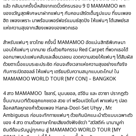
แล้ว กลับมาครั้งนี้หลังจากเดบิ้วต์ครบรอบ 9 ปี MAMAMOO พก
ของขวัญสุดพิเศษมาฝากแฟนๆ กับคอนเสิร์ตเต็มรูปแบบ ที่ขนเพลง
ฮิต เพลงเพราะ มาพร้อมเพอร์ฟอร์แมนซ์สุดปัง ให้แฟนๆ ได้เสพย์รส
แห่งความสุขจากเสียงเพลงของพวกเธอ
สำหรับแฟนๆ ชาวไทย ครั้งนี้ MAMAMOO อัดแน่นสิทธิพิเศษมา
มอบให้แฟนๆ มากมาย เริ่มด้วยกิจกรรม Red Carpet ที่พวกเธอได้
ออกมาพบปะแฟนคลับและสื่อมวลชน อวดความสวยให้แฟนๆ ได้สัมผัส
ด้วยตาเนื้อแบบระยะประชิด ก่อนจะถึงเวลาแห่งความสุขอย่างแท้จริง
กับการเปิดฮอลล์ ให้แฟนๆ เตรียมรับความสนุกแบบตะโกน! ใน
MAMAMOO WORLD TOUR [MY CON] – BANGKOK
4 สาว MAMAMOO โซลาร์, มุนบยอล, ฮวีอิน และ ฮวาซา ปรากฏตัว
ขึ้นมาบนเวทีด้วยลุคแคชชวล สวย เท่ พร้อมเปิดไมค์ พาแฟนๆ ปลด
ล็อคสกิลหูทองคำด้วยเพลง Hana-Dool-Set Uhyy , Mr.
Ambiguous ก่อนจะทักทายแฟนๆ ด้วยกิมมิคแนะนำตัวแบบเฉพาะตัว
ของ 4 สาว ตามด้วยภาษาไทยเสียงดังฟังชัดว่า “สวัสดีค่ะ มามามูค่า
ยินดีต้อนรับมูมู่ทุกคน สู่ MAMAMOO WORLD TOUR [MY