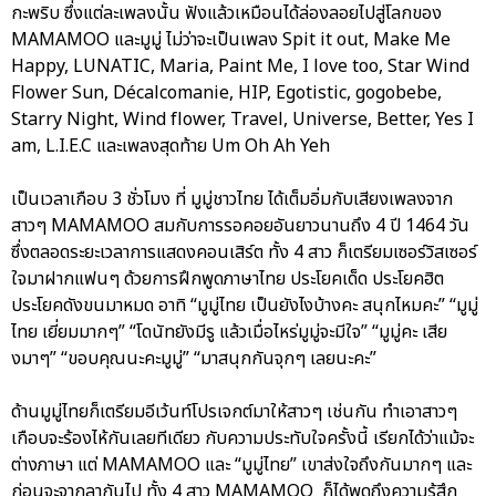
กะพริบ ซึ่งแต่ละเพลงนั้น ฟังแล้วเหมือนได้ล่องลอยไปสู่โลกของ
MAMAMOO และมูมู่ ไม่ว่าจะเป็นเพลง Spit it out, Make Me
Happy, LUNATIC, Maria, Paint Me, I love too, Star Wind
Flower Sun, Décalcomanie, HIP, Egotistic, gogobebe,
Starry Night, Wind flower, Travel, Universe, Better, Yes I
am, L.I.E.C และเพลงสุดท้าย Um Oh Ah Yeh
เป็นเวลาเกือบ 3 ชั่วโมง ที่ มูมู่ชาวไทย ได้เต็มอิ่มกับเสียงเพลงจาก
สาวๆ MAMAMOO สมกับการรอคอยอันยาวนานถึง 4 ปี 1464 วัน
ซึ่งตลอดระยะเวลาการแสดงคอนเสิร์ต ทั้ง 4 สาว ก็เตรียมเซอร์วิสเซอร์
ใจมาฝากแฟนๆ ด้วยการฝึกพูดภาษาไทย ประโยคเด็ด ประโยคฮิต
ประโยคดังขนมาหมด อาทิ “มูมู่ไทย เป็นยังไงบ้างคะ สนุกไหมคะ” “มูมู่
ไทย เยี่ยมมากๆ” “โดนัทยังมีรู แล้วเมื่อไหร่มูมู่จะมีใจ” “มูมู่คะ เสีย
งมาๆ” “ขอบคุณนะคะมูมู่” “มาสนุกกันจุกๆ เลยนะคะ”
ด้านมูมู่ไทยก็เตรียมอีเว้นท์โปรเจกต์มาให้สาวๆ เช่นกัน ทำเอาสาวๆ
เกือบจะร้องไห้กันเลยทีเดียว กับความประทับใจครั้งนี้ เรียกได้ว่าแม้จะ
ต่างภาษา แต่ MAMAMOO และ “มูมู่ไทย” เขาส่งใจถึงกันมากๆ และ
ก่อนจะจากลากันไป ทั้ง 4 สาว MAMAMOO ก็ได้พูดถึงความรู้สึก