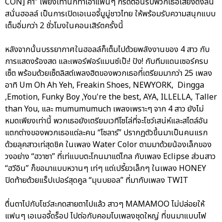
CON] ค่า” เพียงเท่านี้ก็ทำเอาแฟนๆ กรี๊ดต้อนรับพวกเธอเสียงดังลั่น
สนั่นฮอลล์ เป็นการเปิดเอเนอจี้มูมู่ชาวไทย ให้พร้อมรับความสนุกแบบ
เต็มอิ่มกว่า 2 ชั่วโมงในคอนเสิร์ตครั้งนี้
หลังจากนั้นบรรยากาศในฮอลล์ก็เต็มไปด้วยพลังงานของ 4 สาว กับ
การแสดงร้องสด และเพอร์ฟอร์แมนซ์เป๊ะ! ปัง! กับทีมแดนเซอร์ครบ
เซ็ต พร้อมด้วยเซ็ตลิสต์เพลงฮิตของพวกเธอที่เตรียมมากว่า 25 เพลง
อาทิ Um Oh Ah Yeh, Freakin Shoes, NEWYORK, Dingga
,Emotion, Funky Boy ,You're the best, AYA, ILLELLA, Taller
than You, และ mumumumuch เพลงเพราะๆ จาก 4 สาว ยังไม่
หมดเพียงเท่านี้ พวกเธอยังเตรียมเวทีโซโล่ที่จะโชว์เสน่ห์และสไตล์อัน
แตกต่างของพวกเธอแต่ละคน “โซลาร์” ปรากฏตัวขึ้นมาเป็นคนแรก
ด้วยลุคสาวเท่สุดชิค ในเพลง Water Color ตามมาด้วยน้องเล็กของ
วงอย่าง “ฮวาซา” ที่เท่แบบตะโกนมาแต่ไกล กับเพลง Eclipse ส่วนสาว
“ฮวีอิน” ก็ขอมาแบบหวานๆ เท่ๆ แต่เปรี้ยวเล็กๆ ในเพลง HONEY
ปิดท้ายด้วยแร็ปเปอร์สุดคูล “มุนบยอล” ที่มากับเพลง TWIT
ตื่นตาไปกับโชว์สะกดสายตาไปแล้ว สาวๆ MAMAMOO ไม่ปล่อยให้
แฟนๆ เอเนอจี้ดร็อป ไปต่อกับคอมโบเพลงชุดใหญ่ ที่ขนมาแบบไฟ