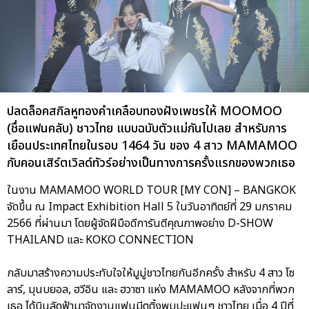
ปลดล็อคสกิลหูทองคำเคลือบทองฝังเพชรให้ MOOMOO
(ชื่อแฟนคลับ) ชาวไทย แบบฉบับตัวแม่กันไปเลย สำหรับการ
เยือนประเทศไทยในรอบ 1464 วัน ของ 4 สาว MAMAMOO
กับคอนเสิร์ตเวิลด์ทัวร์อย่างเป็นทางการครั้งแรกของพวกเธอ
ในงาน MAMAMOO WORLD TOUR [MY CON] – BANGKOK
จัดขึ้น ณ Impact Exhibition Hall 5 ในวันอาทิตย์ที่ 29 มกราคม
2566 ที่ผ่านมา โดยผู้จัดฝีมือดีการันตีคุณภาพอย่าง D-SHOW
THAILAND และ KOKO CONNECTION
กลับมาสร้างความประทับใจให้มูมู่ชาวไทยกันอีกครั้ง สำหรับ 4 สาว โซ
ลาร์, มุนบยอล, ฮวีอิน และ ฮวาซา แห่ง MAMAMOO หลังจากที่พวก
เธอ ได้บินลัดฟ้ามาจัดงานแฟนมีตติ้งพบปะแฟนๆ ชาวไทย เมื่อ 4 ปีที่