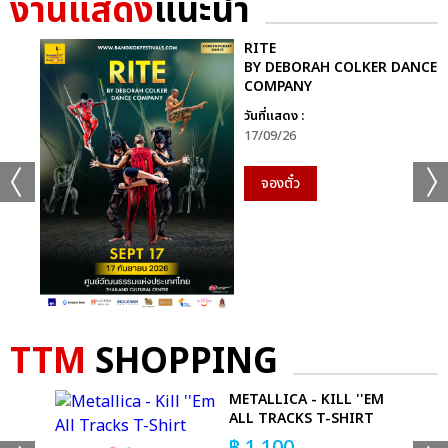
งานแสดง
แนะนำ
เเท็กที่เกี่ยวข้อง :
RITE
BY DEBORAH COLKER DANCE
MAMAMOO
COMPANY
MAMAMOO WORLD TOUR [MY CON] – BANGKOK
วันที่แสดง :
17/09/26
จองตั๋ว
แชร์ :
SHARE
TWEET
LINE
TTM
SHOPPING
 -
METALLICA - KILL ''EM
ALL TRACKS T-SHIRT