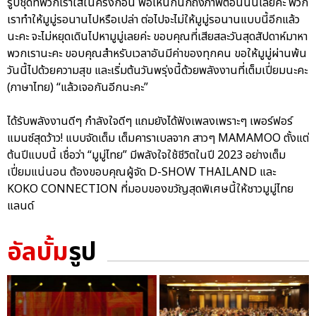
รูปชุดที่พวกเราใส่ในครั้งก่อน พอเห็นก็นึกถึงภาพตอนนั้นเลยค่ะ พวก
เราทำให้มูมู่รอนานไปหรือเปล่า ต่อไปจะไม่ให้มูมู่รอนานแบบนี้อีกแล้ว
นะคะ จะไม่หยุดเดินไปหามูมู่เลยค่ะ ขอบคุณที่เสียสละวันสุดสัปดาห์มาหา
พวกเรานะคะ ขอบคุณสำหรับเวลาอันมีค่าของทุกคน ขอให้มูมู่ผ่านพ้น
วันนี้ไปด้วยความสุข และเริ่มต้นวันพรุ่งนี้ด้วยพลังงานที่เต็มเปี่ยมนะคะ
(ภาษาไทย) “แล้วเจอกันอีกนะคะ”
ได้รับพลังงานดีๆ กำลังใจดีๆ แถมยังได้ฟังเพลงเพราะๆ เพอร์ฟอร์
แมนซ์สุดว้าว! แบบจัดเต็ม เต็มคาราเบลจาก สาวๆ MAMAMOO ตั้งแต่
ต้นปีแบบนี้ เชื่อว่า “มูมู่ไทย” มีพลังใจใช้ชีวิตในปี 2023 อย่างเต็ม
เปี่ยมแน่นอน ต้องขอบคุณผู้จัด D-SHOW THAILAND และ
KOKO CONNECTION ที่มอบของขวัญสุดพิเศษนี้ให้ชาวมูมู่ไทย
แลนด์
อัลบั้ม
รูป