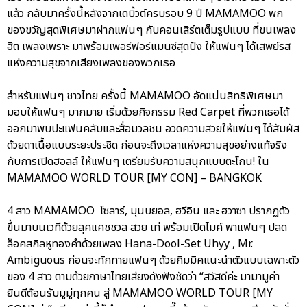
แล้ว กลับมาครั้งนี้หลังจากเดบิ้วต์ครบรอบ 9 ปี MAMAMOO พก
ของขวัญสุดพิเศษมาฝากแฟนๆ กับคอนเสิร์ตเต็มรูปแบบ ที่ขนเพลง
ฮิต เพลงเพราะ มาพร้อมเพอร์ฟอร์แมนซ์สุดปัง ให้แฟนๆ ได้เสพย์รส
แห่งความสุขจากเสียงเพลงของพวกเธอ
สำหรับแฟนๆ ชาวไทย ครั้งนี้ MAMAMOO อัดแน่นสิทธิพิเศษมา
มอบให้แฟนๆ มากมาย เริ่มด้วยกิจกรรม Red Carpet ที่พวกเธอได้
ออกมาพบปะแฟนคลับและสื่อมวลชน อวดความสวยให้แฟนๆ ได้สัมผัส
ด้วยตาเนื้อแบบระยะประชิด ก่อนจะถึงเวลาแห่งความสุขอย่างแท้จริง
กับการเปิดฮอลล์ ให้แฟนๆ เตรียมรับความสนุกแบบตะโกน! ใน
MAMAMOO WORLD TOUR [MY CON] – BANGKOK
4 สาว MAMAMOO โซลาร์, มุนบยอล, ฮวีอิน และ ฮวาซา ปรากฏตัว
ขึ้นมาบนเวทีด้วยลุคแคชชวล สวย เท่ พร้อมเปิดไมค์ พาแฟนๆ ปลด
ล็อคสกิลหูทองคำด้วยเพลง Hana-Dool-Set Uhyy , Mr.
Ambiguous ก่อนจะทักทายแฟนๆ ด้วยกิมมิคแนะนำตัวแบบเฉพาะตัว
ของ 4 สาว ตามด้วยภาษาไทยเสียงดังฟังชัดว่า “สวัสดีค่ะ มามามูค่า
ยินดีต้อนรับมูมู่ทุกคน สู่ MAMAMOO WORLD TOUR [MY