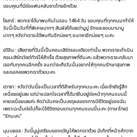
ขอบคุณที่มีต่อแฟนคลับชาวไทยอีกด้วย
โซลาร์ : พวกเราได้มาพบกันในรอบ 1464 วัน ขอบคุณที่ทุกคนมาทำให้
วันนี้เป็นวันที่ที่พิเศษมากๆ สัมผัสได้เลยว่ามูมู่ รักและชอบมามามู
มากๆ หวังว่าเราจะได้พบกันอีกบ่อยๆ จะมาหาอีกบ่อยๆ นะคะ
ฮวีอิน : เสียดายที่วันนี้เป็นคอนเสิร์ตรอบเดียวเท่านั้น พวกเราจะดำเนิน
คอนเสิร์ตเวิลด์ทัวร์ให้สำเร็จ ด้วยสุขภาพที่ดีนะคะ แล้วพวกเราจะกลับมา
เจอกับทุกคนอีกครั้ง จนกว่าจะถึงวันนั้นอยากให้ทุกคนรักษาสุขภาพ
และรอคอยพวกเราด้วยนะคะ
ฮวาซา : หวังว่าวันนี้จะเป็นเวลาที่ดีสำหรับทุกคนนะคะ เมื่อเช้ายังรู้สึก
เหนื่อยอยู่เลย แต่น่าแปลกใจเวลาที่ได้มายืนอยู่ต่อหน้าทุกคนแบบนี้
หายเหนื่อยเลยค่ะ คิดว่ามันคงเป็นเหตุผลของการมีชีวิตอยู่ของฉัน
เพราะฉะนั้นต่อไปก็จะใช้ชีวิตตอบแทนทุกคนแบบนี้นะคะ (ภาษาไทย)
“รักนะคะ”
มุนบยอล : วันนี้มูมู่เตรียมของขวัญให้พวกเราด้วย มีเค้กที่หน้าเค้กวาด