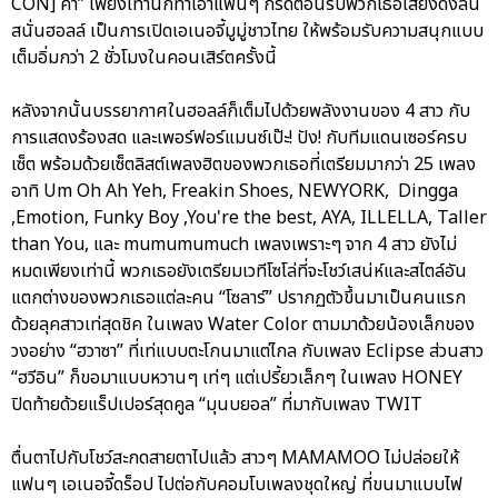
CON] ค่า” เพียงเท่านี้ก็ทำเอาแฟนๆ กรี๊ดต้อนรับพวกเธอเสียงดังลั่น
สนั่นฮอลล์ เป็นการเปิดเอเนอจี้มูมู่ชาวไทย ให้พร้อมรับความสนุกแบบ
เต็มอิ่มกว่า 2 ชั่วโมงในคอนเสิร์ตครั้งนี้
หลังจากนั้นบรรยากาศในฮอลล์ก็เต็มไปด้วยพลังงานของ 4 สาว กับ
การแสดงร้องสด และเพอร์ฟอร์แมนซ์เป๊ะ! ปัง! กับทีมแดนเซอร์ครบ
เซ็ต พร้อมด้วยเซ็ตลิสต์เพลงฮิตของพวกเธอที่เตรียมมากว่า 25 เพลง
อาทิ Um Oh Ah Yeh, Freakin Shoes, NEWYORK, Dingga
,Emotion, Funky Boy ,You're the best, AYA, ILLELLA, Taller
than You, และ mumumumuch เพลงเพราะๆ จาก 4 สาว ยังไม่
หมดเพียงเท่านี้ พวกเธอยังเตรียมเวทีโซโล่ที่จะโชว์เสน่ห์และสไตล์อัน
แตกต่างของพวกเธอแต่ละคน “โซลาร์” ปรากฏตัวขึ้นมาเป็นคนแรก
ด้วยลุคสาวเท่สุดชิค ในเพลง Water Color ตามมาด้วยน้องเล็กของ
วงอย่าง “ฮวาซา” ที่เท่แบบตะโกนมาแต่ไกล กับเพลง Eclipse ส่วนสาว
“ฮวีอิน” ก็ขอมาแบบหวานๆ เท่ๆ แต่เปรี้ยวเล็กๆ ในเพลง HONEY
ปิดท้ายด้วยแร็ปเปอร์สุดคูล “มุนบยอล” ที่มากับเพลง TWIT
ตื่นตาไปกับโชว์สะกดสายตาไปแล้ว สาวๆ MAMAMOO ไม่ปล่อยให้
แฟนๆ เอเนอจี้ดร็อป ไปต่อกับคอมโบเพลงชุดใหญ่ ที่ขนมาแบบไฟ