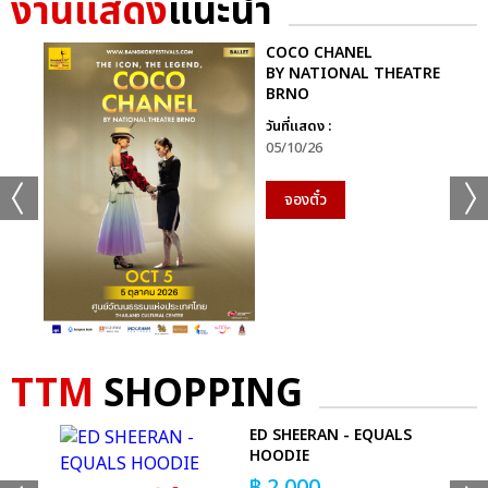
งานแสดง
แนะนำ
เเท็กที่เกี่ยวข้อง :
COCO CHANEL
BY NATIONAL THEATRE
MAMAMOO
BRNO
MAMAMOO WORLD TOUR [MY CON] – BANGKOK
วันที่แสดง :
05/10/26
จองตั๋ว
แชร์ :
SHARE
TWEET
LINE
TTM
SHOPPING
ED SHEERAN - EQUALS
GS
HOODIE