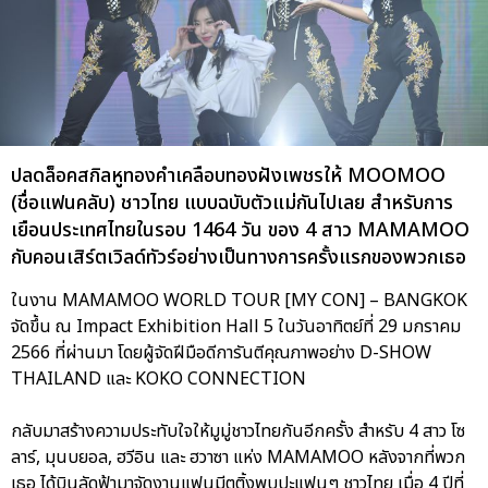
ปลดล็อคสกิลหูทองคำเคลือบทองฝังเพชรให้ MOOMOO
(ชื่อแฟนคลับ) ชาวไทย แบบฉบับตัวแม่กันไปเลย สำหรับการ
เยือนประเทศไทยในรอบ 1464 วัน ของ 4 สาว MAMAMOO
กับคอนเสิร์ตเวิลด์ทัวร์อย่างเป็นทางการครั้งแรกของพวกเธอ
ในงาน MAMAMOO WORLD TOUR [MY CON] – BANGKOK
จัดขึ้น ณ Impact Exhibition Hall 5 ในวันอาทิตย์ที่ 29 มกราคม
2566 ที่ผ่านมา โดยผู้จัดฝีมือดีการันตีคุณภาพอย่าง D-SHOW
THAILAND และ KOKO CONNECTION
กลับมาสร้างความประทับใจให้มูมู่ชาวไทยกันอีกครั้ง สำหรับ 4 สาว โซ
ลาร์, มุนบยอล, ฮวีอิน และ ฮวาซา แห่ง MAMAMOO หลังจากที่พวก
เธอ ได้บินลัดฟ้ามาจัดงานแฟนมีตติ้งพบปะแฟนๆ ชาวไทย เมื่อ 4 ปีที่