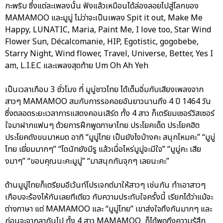
กะพริบ ซึ่งแต่ละเพลงนั้น ฟังแล้วเหมือนได้ล่องลอยไปสู่โลกของ
MAMAMOO และมูมู่ ไม่ว่าจะเป็นเพลง Spit it out, Make Me
Happy, LUNATIC, Maria, Paint Me, I love too, Star Wind
Flower Sun, Décalcomanie, HIP, Egotistic, gogobebe,
Starry Night, Wind flower, Travel, Universe, Better, Yes I
am, L.I.E.C และเพลงสุดท้าย Um Oh Ah Yeh
เป็นเวลาเกือบ 3 ชั่วโมง ที่ มูมู่ชาวไทย ได้เต็มอิ่มกับเสียงเพลงจาก
สาวๆ MAMAMOO สมกับการรอคอยอันยาวนานถึง 4 ปี 1464 วัน
ซึ่งตลอดระยะเวลาการแสดงคอนเสิร์ต ทั้ง 4 สาว ก็เตรียมเซอร์วิสเซอร์
ใจมาฝากแฟนๆ ด้วยการฝึกพูดภาษาไทย ประโยคเด็ด ประโยคฮิต
ประโยคดังขนมาหมด อาทิ “มูมู่ไทย เป็นยังไงบ้างคะ สนุกไหมคะ” “มูมู่
ไทย เยี่ยมมากๆ” “โดนัทยังมีรู แล้วเมื่อไหร่มูมู่จะมีใจ” “มูมู่คะ เสีย
งมาๆ” “ขอบคุณนะคะมูมู่” “มาสนุกกันจุกๆ เลยนะคะ”
ด้านมูมู่ไทยก็เตรียมอีเว้นท์โปรเจกต์มาให้สาวๆ เช่นกัน ทำเอาสาวๆ
เกือบจะร้องไห้กันเลยทีเดียว กับความประทับใจครั้งนี้ เรียกได้ว่าแม้จะ
ต่างภาษา แต่ MAMAMOO และ “มูมู่ไทย” เขาส่งใจถึงกันมากๆ และ
ก่อนจะจากลากันไป ทั้ง 4 สาว MAMAMOO ก็ได้พูดถึงความรู้สึก