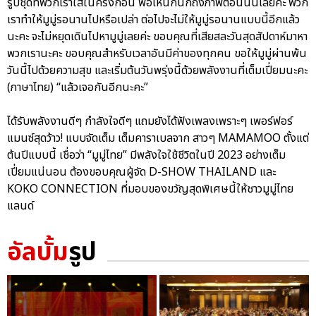
รูปชุดที่พวกเราใส่ในครั้งก่อน พอเห็นก็นึกถึงภาพตอนนั้นเลยค่ะ พวก
เราทำให้มูมู่รอนานไปหรือเปล่า ต่อไปจะไม่ให้มูมู่รอนานแบบนี้อีกแล้ว
นะคะ จะไม่หยุดเดินไปหามูมู่เลยค่ะ ขอบคุณที่เสียสละวันสุดสัปดาห์มาหา
พวกเรานะคะ ขอบคุณสำหรับเวลาอันมีค่าของทุกคน ขอให้มูมู่ผ่านพ้น
วันนี้ไปด้วยความสุข และเริ่มต้นวันพรุ่งนี้ด้วยพลังงานที่เต็มเปี่ยมนะคะ
(ภาษาไทย) “แล้วเจอกันอีกนะคะ”
ได้รับพลังงานดีๆ กำลังใจดีๆ แถมยังได้ฟังเพลงเพราะๆ เพอร์ฟอร์
แมนซ์สุดว้าว! แบบจัดเต็ม เต็มคาราเบลจาก สาวๆ MAMAMOO ตั้งแต่
ต้นปีแบบนี้ เชื่อว่า “มูมู่ไทย” มีพลังใจใช้ชีวิตในปี 2023 อย่างเต็ม
เปี่ยมแน่นอน ต้องขอบคุณผู้จัด D-SHOW THAILAND และ
KOKO CONNECTION ที่มอบของขวัญสุดพิเศษนี้ให้ชาวมูมู่ไทย
แลนด์
อัลบั้ม
รูป