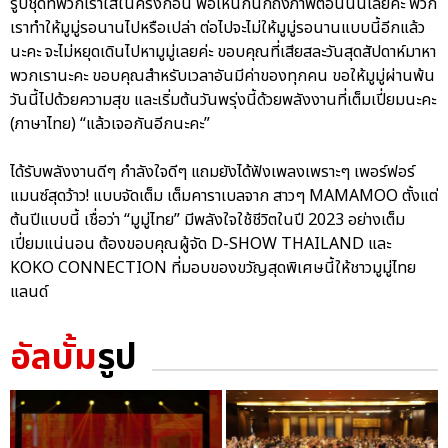
รูปชุดที่พวกเราใส่ในครั้งก่อน พอเห็นก็นึกถึงภาพตอนนั้นเลยค่ะ พวก
เราทำให้มูมู่รอนานไปหรือเปล่า ต่อไปจะไม่ให้มูมู่รอนานแบบนี้อีกแล้ว
นะคะ จะไม่หยุดเดินไปหามูมู่เลยค่ะ ขอบคุณที่เสียสละวันสุดสัปดาห์มาหา
พวกเรานะคะ ขอบคุณสำหรับเวลาอันมีค่าของทุกคน ขอให้มูมู่ผ่านพ้น
วันนี้ไปด้วยความสุข และเริ่มต้นวันพรุ่งนี้ด้วยพลังงานที่เต็มเปี่ยมนะคะ
(ภาษาไทย) “แล้วเจอกันอีกนะคะ”
ได้รับพลังงานดีๆ กำลังใจดีๆ แถมยังได้ฟังเพลงเพราะๆ เพอร์ฟอร์
แมนซ์สุดว้าว! แบบจัดเต็ม เต็มคาราเบลจาก สาวๆ MAMAMOO ตั้งแต่
ต้นปีแบบนี้ เชื่อว่า “มูมู่ไทย” มีพลังใจใช้ชีวิตในปี 2023 อย่างเต็ม
เปี่ยมแน่นอน ต้องขอบคุณผู้จัด D-SHOW THAILAND และ
KOKO CONNECTION ที่มอบของขวัญสุดพิเศษนี้ให้ชาวมูมู่ไทย
แลนด์
อัลบั้ม
รูป