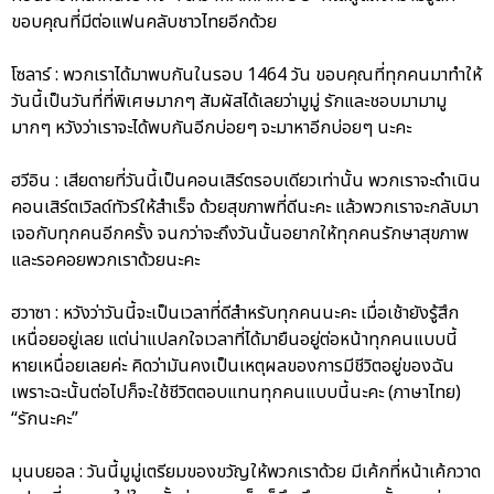
ขอบคุณที่มีต่อแฟนคลับชาวไทยอีกด้วย
โซลาร์ : พวกเราได้มาพบกันในรอบ 1464 วัน ขอบคุณที่ทุกคนมาทำให้
วันนี้เป็นวันที่ที่พิเศษมากๆ สัมผัสได้เลยว่ามูมู่ รักและชอบมามามู
มากๆ หวังว่าเราจะได้พบกันอีกบ่อยๆ จะมาหาอีกบ่อยๆ นะคะ
ฮวีอิน : เสียดายที่วันนี้เป็นคอนเสิร์ตรอบเดียวเท่านั้น พวกเราจะดำเนิน
คอนเสิร์ตเวิลด์ทัวร์ให้สำเร็จ ด้วยสุขภาพที่ดีนะคะ แล้วพวกเราจะกลับมา
เจอกับทุกคนอีกครั้ง จนกว่าจะถึงวันนั้นอยากให้ทุกคนรักษาสุขภาพ
และรอคอยพวกเราด้วยนะคะ
ฮวาซา : หวังว่าวันนี้จะเป็นเวลาที่ดีสำหรับทุกคนนะคะ เมื่อเช้ายังรู้สึก
เหนื่อยอยู่เลย แต่น่าแปลกใจเวลาที่ได้มายืนอยู่ต่อหน้าทุกคนแบบนี้
หายเหนื่อยเลยค่ะ คิดว่ามันคงเป็นเหตุผลของการมีชีวิตอยู่ของฉัน
เพราะฉะนั้นต่อไปก็จะใช้ชีวิตตอบแทนทุกคนแบบนี้นะคะ (ภาษาไทย)
“รักนะคะ”
มุนบยอล : วันนี้มูมู่เตรียมของขวัญให้พวกเราด้วย มีเค้กที่หน้าเค้กวาด