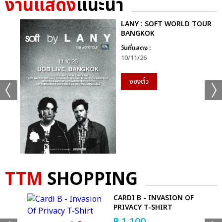
งานแสดง
แนะนำ
เเท็กที่เกี่ยวข้อง :
LANY : SOFT WORLD TOUR
BANGKOK
MAMAMOO
วันที่แสดง :
MAMAMOO WORLD TOUR [MY CON] – BANGKOK
10/11/26
จองตั๋ว
แชร์ :
SHARE
TWEET
LINE
TTM
SHOPPING
 -
CARDI B - INVASION OF
PRIVACY T-SHIRT