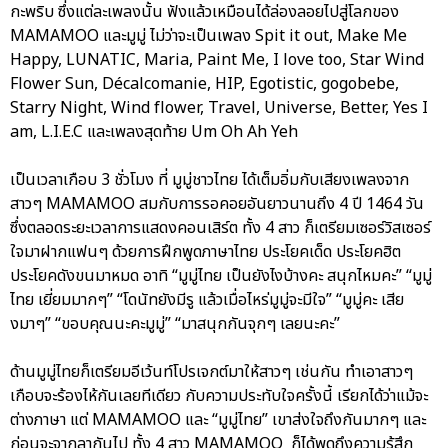
กะพริบ ซึ่งแต่ละเพลงนั้น ฟังแล้วเหมือนได้ล่องลอยไปสู่โลกของ
MAMAMOO และมูมู่ ไม่ว่าจะเป็นเพลง Spit it out, Make Me
Happy, LUNATIC, Maria, Paint Me, I love too, Star Wind
Flower Sun, Décalcomanie, HIP, Egotistic, gogobebe,
Starry Night, Wind flower, Travel, Universe, Better, Yes I
am, L.I.E.C และเพลงสุดท้าย Um Oh Ah Yeh
เป็นเวลาเกือบ 3 ชั่วโมง ที่ มูมู่ชาวไทย ได้เต็มอิ่มกับเสียงเพลงจาก
สาวๆ MAMAMOO สมกับการรอคอยอันยาวนานถึง 4 ปี 1464 วัน
ซึ่งตลอดระยะเวลาการแสดงคอนเสิร์ต ทั้ง 4 สาว ก็เตรียมเซอร์วิสเซอร์
ใจมาฝากแฟนๆ ด้วยการฝึกพูดภาษาไทย ประโยคเด็ด ประโยคฮิต
ประโยคดังขนมาหมด อาทิ “มูมู่ไทย เป็นยังไงบ้างคะ สนุกไหมคะ” “มูมู่
ไทย เยี่ยมมากๆ” “โดนัทยังมีรู แล้วเมื่อไหร่มูมู่จะมีใจ” “มูมู่คะ เสีย
งมาๆ” “ขอบคุณนะคะมูมู่” “มาสนุกกันจุกๆ เลยนะคะ”
ด้านมูมู่ไทยก็เตรียมอีเว้นท์โปรเจกต์มาให้สาวๆ เช่นกัน ทำเอาสาวๆ
เกือบจะร้องไห้กันเลยทีเดียว กับความประทับใจครั้งนี้ เรียกได้ว่าแม้จะ
ต่างภาษา แต่ MAMAMOO และ “มูมู่ไทย” เขาส่งใจถึงกันมากๆ และ
ก่อนจะจากลากันไป ทั้ง 4 สาว MAMAMOO ก็ได้พูดถึงความรู้สึก