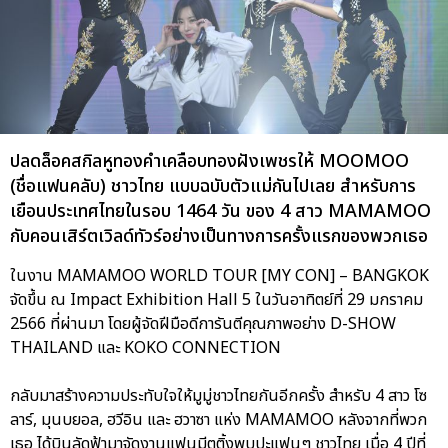
ปลดล็อคสกิลหูทองคำเคลือบทองฝังเพชรให้ MOOMOO
(ชื่อแฟนคลับ) ชาวไทย แบบฉบับตัวแม่กันไปเลย สำหรับการ
เยือนประเทศไทยในรอบ 1464 วัน ของ 4 สาว MAMAMOO
กับคอนเสิร์ตเวิลด์ทัวร์อย่างเป็นทางการครั้งแรกของพวกเธอ
ในงาน MAMAMOO WORLD TOUR [MY CON] – BANGKOK
จัดขึ้น ณ Impact Exhibition Hall 5 ในวันอาทิตย์ที่ 29 มกราคม
2566 ที่ผ่านมา โดยผู้จัดฝีมือดีการันตีคุณภาพอย่าง D-SHOW
THAILAND และ KOKO CONNECTION
กลับมาสร้างความประทับใจให้มูมู่ชาวไทยกันอีกครั้ง สำหรับ 4 สาว โซ
ลาร์, มุนบยอล, ฮวีอิน และ ฮวาซา แห่ง MAMAMOO หลังจากที่พวก
เธอ ได้บินลัดฟ้ามาจัดงานแฟนมีตติ้งพบปะแฟนๆ ชาวไทย เมื่อ 4 ปีที่