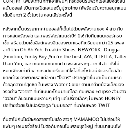
CON] ค่า” เพียงเท่านี้ก็ทำเอาแฟนๆ กรี๊ดต้อนรับพวกเธอเสียงดังลั่น
สนั่นฮอลล์ เป็นการเปิดเอเนอจี้มูมู่ชาวไทย ให้พร้อมรับความสนุกแบบ
เต็มอิ่มกว่า 2 ชั่วโมงในคอนเสิร์ตครั้งนี้
หลังจากนั้นบรรยากาศในฮอลล์ก็เต็มไปด้วยพลังงานของ 4 สาว กับ
การแสดงร้องสด และเพอร์ฟอร์แมนซ์เป๊ะ! ปัง! กับทีมแดนเซอร์ครบ
เซ็ต พร้อมด้วยเซ็ตลิสต์เพลงฮิตของพวกเธอที่เตรียมมากว่า 25 เพลง
อาทิ Um Oh Ah Yeh, Freakin Shoes, NEWYORK, Dingga
,Emotion, Funky Boy ,You're the best, AYA, ILLELLA, Taller
than You, และ mumumumuch เพลงเพราะๆ จาก 4 สาว ยังไม่
หมดเพียงเท่านี้ พวกเธอยังเตรียมเวทีโซโล่ที่จะโชว์เสน่ห์และสไตล์อัน
แตกต่างของพวกเธอแต่ละคน “โซลาร์” ปรากฏตัวขึ้นมาเป็นคนแรก
ด้วยลุคสาวเท่สุดชิค ในเพลง Water Color ตามมาด้วยน้องเล็กของ
วงอย่าง “ฮวาซา” ที่เท่แบบตะโกนมาแต่ไกล กับเพลง Eclipse ส่วนสาว
“ฮวีอิน” ก็ขอมาแบบหวานๆ เท่ๆ แต่เปรี้ยวเล็กๆ ในเพลง HONEY
ปิดท้ายด้วยแร็ปเปอร์สุดคูล “มุนบยอล” ที่มากับเพลง TWIT
ตื่นตาไปกับโชว์สะกดสายตาไปแล้ว สาวๆ MAMAMOO ไม่ปล่อยให้
แฟนๆ เอเนอจี้ดร็อป ไปต่อกับคอมโบเพลงชุดใหญ่ ที่ขนมาแบบไฟ