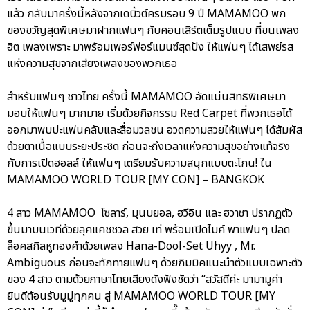
แล้ว กลับมาครั้งนี้หลังจากเดบิ้วต์ครบรอบ 9 ปี MAMAMOO พก
ของขวัญสุดพิเศษมาฝากแฟนๆ กับคอนเสิร์ตเต็มรูปแบบ ที่ขนเพลง
ฮิต เพลงเพราะ มาพร้อมเพอร์ฟอร์แมนซ์สุดปัง ให้แฟนๆ ได้เสพย์รส
แห่งความสุขจากเสียงเพลงของพวกเธอ
สำหรับแฟนๆ ชาวไทย ครั้งนี้ MAMAMOO อัดแน่นสิทธิพิเศษมา
มอบให้แฟนๆ มากมาย เริ่มด้วยกิจกรรม Red Carpet ที่พวกเธอได้
ออกมาพบปะแฟนคลับและสื่อมวลชน อวดความสวยให้แฟนๆ ได้สัมผัส
ด้วยตาเนื้อแบบระยะประชิด ก่อนจะถึงเวลาแห่งความสุขอย่างแท้จริง
กับการเปิดฮอลล์ ให้แฟนๆ เตรียมรับความสนุกแบบตะโกน! ใน
MAMAMOO WORLD TOUR [MY CON] – BANGKOK
4 สาว MAMAMOO โซลาร์, มุนบยอล, ฮวีอิน และ ฮวาซา ปรากฏตัว
ขึ้นมาบนเวทีด้วยลุคแคชชวล สวย เท่ พร้อมเปิดไมค์ พาแฟนๆ ปลด
ล็อคสกิลหูทองคำด้วยเพลง Hana-Dool-Set Uhyy , Mr.
Ambiguous ก่อนจะทักทายแฟนๆ ด้วยกิมมิคแนะนำตัวแบบเฉพาะตัว
ของ 4 สาว ตามด้วยภาษาไทยเสียงดังฟังชัดว่า “สวัสดีค่ะ มามามูค่า
ยินดีต้อนรับมูมู่ทุกคน สู่ MAMAMOO WORLD TOUR [MY