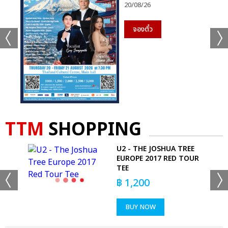
20/08/26
จองตั๋ว
TTM
SHOPPING
S -
U2 - THE JOSHUA TREE
T
EUROPE 2017 RED TOUR
TEE
฿
1,200
BUY NOW