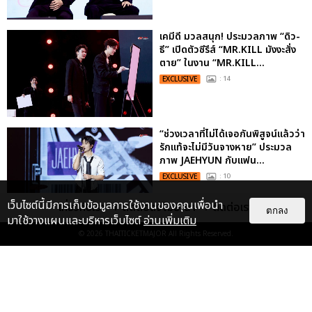
เคมีดี มวลสนุก! ประมวลภาพ “ดิว-
ธี” เปิดตัวซีรีส์ “MR.KILL มังงะสั่ง
ตาย” ในงาน “MR.KILL...
EXCLUSIVE
: 14
“ช่วงเวลาที่ไม่ได้เจอกันพิสูจน์แล้วว่า
รักแท้จะไม่มีวันจางหาย” ประมวล
ภาพ JAEHYUN กับแฟน...
EXCLUSIVE
: 10
เว็บไซต์นี้มีการเก็บข้อมูลการใช้งานของคุณเพื่อนำ
เกี่ยวกับเรา
ติดต่อลงโฆษณา
ติดต่อเรา
ตกลง
มาใช้วางแผนและบริหารเว็บไซต์
อ่านเพิ่มเติม
© 2026
THAITICKETMAJOR
All Rights Reserved.