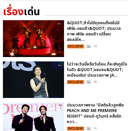
เรื่อง
เด่น
&QUOT;ถ้าไม่มีทุกคนก็คงไม่มี
เพิร์ธ-แซนต้า&QUOT; ประมวล
ภาพ เพิร์ธ-แซนต้า เปลี่ยน
ฮอลล์ให...
EXCLUSIVE
: 34
ไม่ว่าจะวันนี้หรือวันไหน ก็จะยังภูมิใจ
ในตัว &QUOT;แจบอม&QUOT;
เหมือนเดิม! ประมวลภาพ JA...
EXCLUSIVE
: 28
ประมวลภาพงาน “มีสติแล้วลูกพีช
PEACH AND ME PREMIERE
NIGHT” ปอนด์-ภูวินทร์ คลั่งรัก
หวา...
EXCLUSIVE
: 16