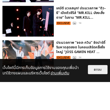
เคมีดี มวลสนุก! ประมวลภาพ “ดิว-
ธี” เปิดตัวซีรีส์ “MR.KILL มังงะสั่ง
ตาย” ในงาน “MR.KILL...
EXCLUSIVE
: 14
ประมวลภาพ “จอส-กวิน” จัดปาร์ตี้
ริมหาดสุดฮอต ในคอนเสิร์ตครั้งยิ่ง
ใหญ่ “JOSS GAWIN HEAT ...
EXCLUSIVE
: 34
เว็บไซต์นี้มีการเก็บข้อมูลการใช้งานของคุณเพื่อนำ
ตกลง
มาใช้วางแผนและบริหารเว็บไซต์
อ่านเพิ่มเติม