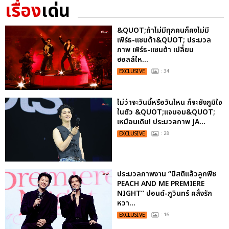
เรื่อง
เด่น
&QUOT;ถ้าไม่มีทุกคนก็คงไม่มี
เพิร์ธ-แซนต้า&QUOT; ประมวล
ภาพ เพิร์ธ-แซนต้า เปลี่ยน
ฮอลล์ให...
EXCLUSIVE
: 34
ไม่ว่าจะวันนี้หรือวันไหน ก็จะยังภูมิใจ
ในตัว &QUOT;แจบอม&QUOT;
เหมือนเดิม! ประมวลภาพ JA...
EXCLUSIVE
: 28
ประมวลภาพงาน “มีสติแล้วลูกพีช
PEACH AND ME PREMIERE
NIGHT” ปอนด์-ภูวินทร์ คลั่งรัก
หวา...
EXCLUSIVE
: 16