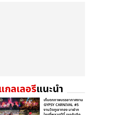
แกลเลอรี
แนะนำ
เก็บตกภาพบรรยากาศงาน
GYPSY CARNIVAL #5
งานวัดภูเขาทอง มาฝาก
ใครที่พลาดปีนี้ เจอกันอีก