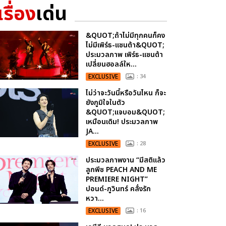
เรื่อง
เด่น
&QUOT;ถ้าไม่มีทุกคนก็คง
ไม่มีเพิร์ธ-แซนต้า&QUOT;
ประมวลภาพ เพิร์ธ-แซนต้า
เปลี่ยนฮอลล์ให...
EXCLUSIVE
: 34
ไม่ว่าจะวันนี้หรือวันไหน ก็จะ
ยังภูมิใจในตัว
&QUOT;แจบอม&QUOT;
เหมือนเดิม! ประมวลภาพ
JA...
EXCLUSIVE
: 28
ประมวลภาพงาน “มีสติแล้ว
ลูกพีช PEACH AND ME
PREMIERE NIGHT”
ปอนด์-ภูวินทร์ คลั่งรัก
หวา...
EXCLUSIVE
: 16