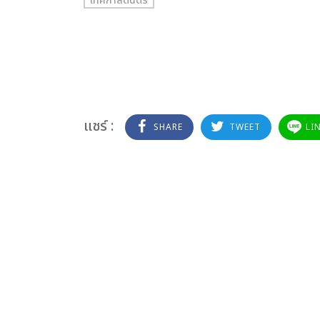
เทศกาลดนตรี
แชร์ :
SHARE
TWEET
LI