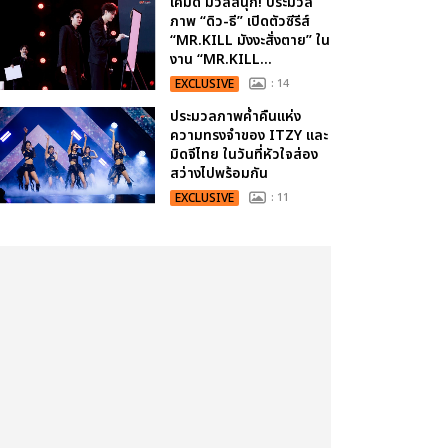
เคมีดี มวลสนุก! ประมวล
ภาพ “ดิว-ธี” เปิดตัวซีรีส์
“MR.KILL มังงะสั่งตาย” ใน
งาน “MR.KILL...
EXCLUSIVE
: 14
ประมวลภาพค่ำคืนแห่ง
ความทรงจำของ ITZY และ
มิดจีไทย ในวันที่หัวใจส่อง
สว่างไปพร้อมกัน
EXCLUSIVE
: 11