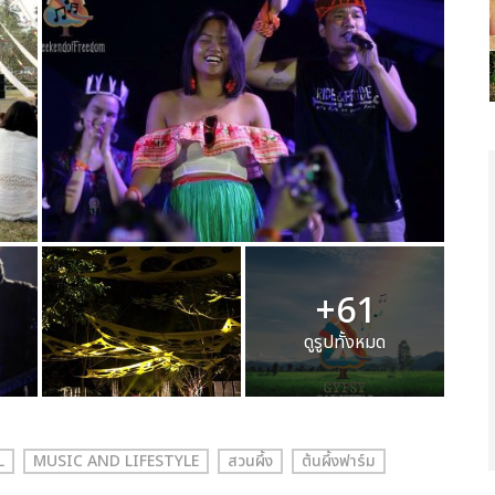
+61
ดูรูปทั้งหมด
L
MUSIC AND LIFESTYLE
สวนผึ้ง
ต้นผึ้งฟาร์ม