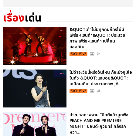
เรื่อง
เด่น
&QUOT;ถ้าไม่มีทุกคนก็คงไม่มี
เพิร์ธ-แซนต้า&QUOT; ประมวล
ภาพ เพิร์ธ-แซนต้า เปลี่ยน
ฮอลล์ให...
EXCLUSIVE
: 34
ไม่ว่าจะวันนี้หรือวันไหน ก็จะยังภูมิใจ
ในตัว &QUOT;แจบอม&QUOT;
เหมือนเดิม! ประมวลภาพ JA...
EXCLUSIVE
: 28
ประมวลภาพงาน “มีสติแล้วลูกพีช
PEACH AND ME PREMIERE
NIGHT” ปอนด์-ภูวินทร์ คลั่งรัก
หวา...