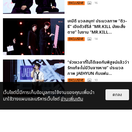
EXCLUSIVE
: 16
เคมีดี มวลสนุก! ประมวลภาพ “ดิว-
ธี” เปิดตัวซีรีส์ “MR.KILL มังงะสั่ง
ตาย” ในงาน “MR.KILL...
EXCLUSIVE
: 14
“ช่วงเวลาที่ไม่ได้เจอกันพิสูจน์แล้วว่า
รักแท้จะไม่มีวันจางหาย” ประมวล
ภาพ JAEHYUN กับแฟน...
EXCLUSIVE
: 10
เว็บไซต์นี้มีการเก็บข้อมูลการใช้งานของคุณเพื่อนำ
ตกลง
มาใช้วางแผนและบริหารเว็บไซต์
อ่านเพิ่มเติม