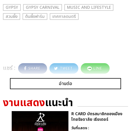
GYPSY
GYPSY CARNIVAL
MUSIC AND LIFESTYLE
สวนผึ้ง
ต้นผึ้งฟาร์ม
เทศกาลดนตรี
แชร์ :
SHARE
TWEET
LINE
อ่านต่อ
งานแสดง
แนะนำ
R CARD บัตรสมาชิกของเมือง
ไทยรัชดาลัย เธียเตอร์
วันที่แสดง :