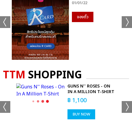
01/01/22
จองตั๋ว
TTM
SHOPPING
GUNS N'' ROSES - ON
AD
IN A MILLION T-SHIRT
฿
1,100
BUY NOW