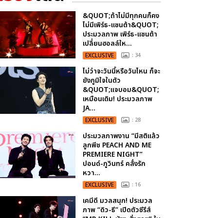
&QUOT;ถ้าไม่มีทุกคนก็คง
ไม่มีเพิร์ธ-แซนต้า&QUOT;
ประมวลภาพ เพิร์ธ-แซนต้า
เปลี่ยนฮอลล์ให...
EXCLUSIVE
: 34
ไม่ว่าจะวันนี้หรือวันไหน ก็จะ
ยังภูมิใจในตัว
&QUOT;แจบอม&QUOT;
เหมือนเดิม! ประมวลภาพ
JA...
EXCLUSIVE
: 28
ประมวลภาพงาน “มีสติแล้ว
ลูกพีช PEACH AND ME
PREMIERE NIGHT”
ปอนด์-ภูวินทร์ คลั่งรัก
หวา...
EXCLUSIVE
: 16
เคมีดี มวลสนุก! ประมวล
ภาพ “ดิว-ธี” เปิดตัวซีรีส์