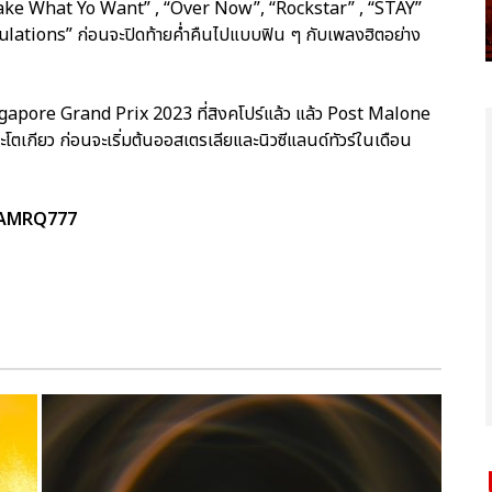
 “Take What Yo Want” , “Over Now”, “Rockstar” , “STAY”
lations” ก่อนจะปิดท้ายค่ำคืนไปแบบฟิน ๆ กับเพลงฮิตอย่าง
gapore Grand Prix 2023 ที่สิงคโปร์แล้ว แล้ว Post Malone
ละโตเกียว ก่อนจะเริ่มต้นออสเตรเลียและนิวซีแลนด์ทัวร์ในเดือน
TEAMRQ777