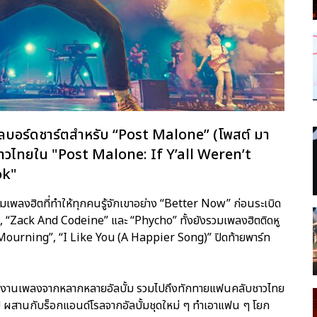
งบิลบอร์ดชาร์ตสำหรับ “Post Malone” (โพสต์ มา
ชาวไทยใน "Post Malone: If Y’all Weren’t
ok"
มเพลงฮิตที่ทำให้ทุกคนรู้จักเขาอย่าง “Better Now” ก่อนระเบิด
 “Zack And Codeine” และ “Phycho” ทั้งยังรวมเพลงฮิตติดหู
 “Mourning”, “I Like You (A Happier Song)” ปิดท้ายพาร์ท
ยผลงานเพลงจากหลากหลายอัลบั้ม รวมไปถึงทักทายแฟนคลับชาวไทย
ผสานกับร็อกแอนด์โรลจากอัลบั้มชุดใหม่ ๆ ทำเอาแฟน ๆ โยก