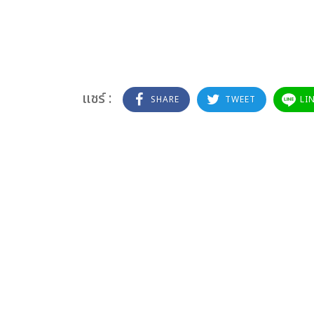
แชร์ :
SHARE
TWEET
LI