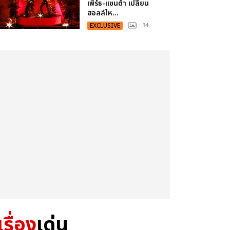
เพิร์ธ-แซนต้า เปลี่ยน
ฮอลล์ให...
EXCLUSIVE
: 34
เรื่อง
เด่น