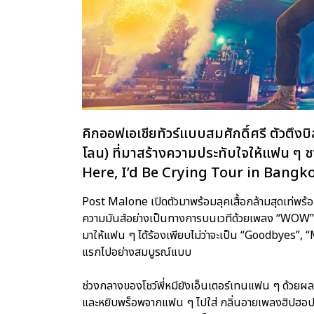
คิกออฟเอเชียทัวร์แบบสมศักดิ์ศรี ตัวตึ
โลน) ที่มาสร้างความประทับใจให้แฟน ๆ 
Here, I’d Be Crying Tour in Bangk
Post Malone เปิดตัวมาพร้อมลุคเสื้อกล้ามสุดเท่พร้อ
ความมันส์อย่างเป็นทางการบนเวทีด้วยเพลง “WOW”,
มาให้แฟน ๆ ได้ร้องเพียบไม่ว่าจะเป็น “Goodbyes”,
แรกไปอย่างสมบูรณ์แบบ
ช่วงกลางของโชว์พี่หมียังเอ็นเตอร์เทนแฟน ๆ ด้ว
และหยิบพร็อพจากแฟน ๆ ไปใส่ กลิ่นอายเพลงฮิปฮอป 