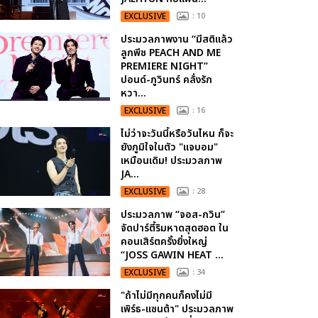
EXCLUSIVE
: 10
ประมวลภาพงาน “มีสติแล้ว
ลูกพีช PEACH AND ME
PREMIERE NIGHT”
ปอนด์-ภูวินทร์ คลั่งรัก
หวา...
EXCLUSIVE
: 16
ไม่ว่าจะวันนี้หรือวันไหน ก็จะ
ยังภูมิใจในตัว "แจบอม"
เหมือนเดิม! ประมวลภาพ
JA...
EXCLUSIVE
: 28
ประมวลภาพ “จอส-กวิน”
จัดปาร์ตี้ริมหาดสุดฮอต ใน
คอนเสิร์ตครั้งยิ่งใหญ่
“JOSS GAWIN HEAT ...
EXCLUSIVE
: 34
"ถ้าไม่มีทุกคนก็คงไม่มี
เพิร์ธ-แซนต้า" ประมวลภาพ