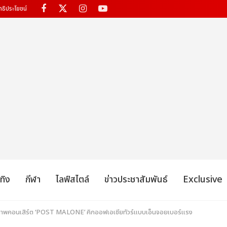
ทธิประโยชน์
เทิง
กีฬา
ไลฟ์สไตล์
ข่าวประชาสัมพันธ์
Exclusive
บตกภาพคอนเสิร์ต ‘POST MALONE’ คิกออฟเอเชียทัวร์แบบเอ็นจอยเบอร์แรง