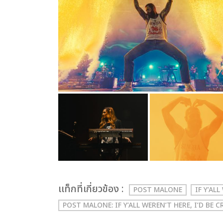
เเท็กที่เกี่ยวข้อง :
POST MALONE
IF Y’AL
POST MALONE: IF Y’ALL WEREN’T HERE, I’D B