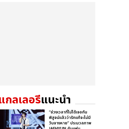
แกลเลอรี
แนะนำ
“ช่วงเวลาที่ไม่ได้เจอกัน
พิสูจน์แล้วว่ารักแท้จะไม่มี
วันจางหาย” ประมวลภาพ
JAEHYUN กับแฟน...