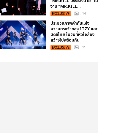
“MR.KILL มังงะสั่งตาย” ใน
งาน “MR.KILL...
EXCLUSIVE
: 14
ประมวลภาพค่ำคืนแห่ง
ความทรงจำของ ITZY และ
มิดจีไทย ในวันที่หัวใจส่อง
สว่างไปพร้อมกัน
EXCLUSIVE
: 11