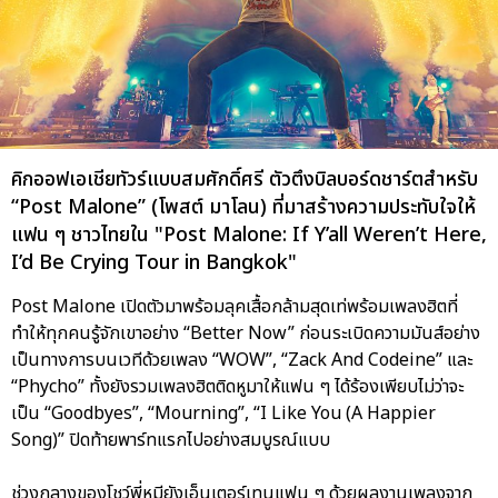
คิกออฟเอเชียทัวร์แบบสมศักดิ์ศรี ตัวตึงบิลบอร์ดชาร์ตสำหรับ
“Post Malone” (โพสต์ มาโลน) ที่มาสร้างความประทับใจให้
แฟน ๆ ชาวไทยใน "Post Malone: If Y’all Weren’t Here,
I’d Be Crying Tour in Bangkok"
Post Malone เปิดตัวมาพร้อมลุคเสื้อกล้ามสุดเท่พร้อมเพลงฮิตที่
ทำให้ทุกคนรู้จักเขาอย่าง “Better Now” ก่อนระเบิดความมันส์อย่าง
เป็นทางการบนเวทีด้วยเพลง “WOW”, “Zack And Codeine” และ
“Phycho” ทั้งยังรวมเพลงฮิตติดหูมาให้แฟน ๆ ได้ร้องเพียบไม่ว่าจะ
เป็น “Goodbyes”, “Mourning”, “I Like You (A Happier
Song)” ปิดท้ายพาร์ทแรกไปอย่างสมบูรณ์แบบ
ช่วงกลางของโชว์พี่หมียังเอ็นเตอร์เทนแฟน ๆ ด้วยผลงานเพลงจาก