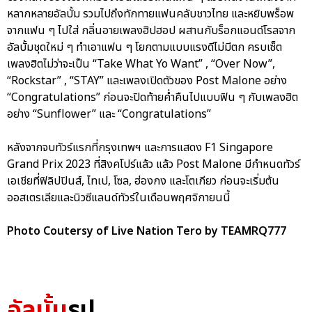
หลากหลายอัลบั้ม รวมไปถึงทักทายแฟนคลับชาวไทย และหยิบพร็อพ
จากแฟน ๆ ไปใส่ กลิ่นอายเพลงฮิปฮอป ผสานกับร็อกแอนด์โรลจาก
อัลบั้มชุดใหม่ ๆ ทำเอาแฟน ๆ โยกตามแบบแรงดีไม่มีตก ครบเซ็ต
เพลงฮิตไม่ว่าจะเป็น “Take What Yo Want” , “Over Now”,
“Rockstar” , “STAY” และเพลงเปิดตัวของ Post Malone อย่าง
“Congratulations” ก่อนจะปิดท้ายค่ำคืนไปแบบฟิน ๆ กับเพลงฮิต
อย่าง “Sunflower” และ “Congratulations”
หลังจากจบทัวร์แรกที่กรุงเทพฯ และการแสดง F1 Singapore
Grand Prix 2023 ที่สิงคโปร์แล้ว แล้ว Post Malone มีกำหนดทัวร์
เอเชียที่ฟิลิปปินส์, ไทเป, โซล, ฮ่องกง และโตเกียว ก่อนจะเริ่มต้น
ออสเตรเลียและนิวซีแลนด์ทัวร์ในเดือนพฤศจิกายนนี้
Photo Coutersy of Live Nation Tero by TEAMRQ777
อัลบั้ม
รูป