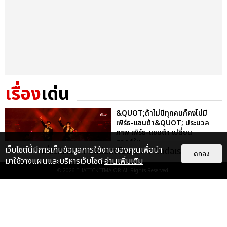
เรื่อง
เด่น
&QUOT;ถ้าไม่มีทุกคนก็คงไม่มี
เพิร์ธ-แซนต้า&QUOT; ประมวล
ภาพ เพิร์ธ-แซนต้า เปลี่ยน
ฮอลล์ให...
เว็บไซต์นี้มีการเก็บข้อมูลการใช้งานของคุณเพื่อนำ
เกี่ยวกับเรา
ติดต่อลงโฆษณา
ติดต่อเรา
ตกลง
EXCLUSIVE
: 34
มาใช้วางแผนและบริหารเว็บไซต์
อ่านเพิ่มเติม
© 2026
THAITICKETMAJOR
All Rights Reserved.
ไม่ว่าจะวันนี้หรือวันไหน ก็จะยังภูมิใจ
ในตัว &QUOT;แจบอม&QUOT;
เหมือนเดิม! ประมวลภาพ JA...
EXCLUSIVE
: 28