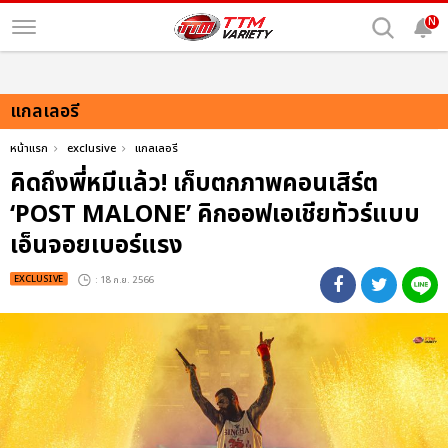
N
แกลเลอรี
หน้าแรก
exclusive
แกลเลอรี
คิดถึงพี่หมีแล้ว! เก็บตกภาพคอนเสิร์ต
‘POST MALONE’ คิกออฟเอเชียทัวร์แบบ
เอ็นจอยเบอร์แรง
EXCLUSIVE
: 18 ก.ย. 2566