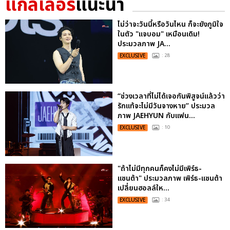
แกลเลอรี
แนะนำ
ไม่ว่าจะวันนี้หรือวันไหน ก็จะยังภูมิใจ
ในตัว "แจบอม" เหมือนเดิม!
ประมวลภาพ JA...
EXCLUSIVE
: 28
“ช่วงเวลาที่ไม่ได้เจอกันพิสูจน์แล้วว่า
รักแท้จะไม่มีวันจางหาย” ประมวล
ภาพ JAEHYUN กับแฟน...
EXCLUSIVE
: 10
"ถ้าไม่มีทุกคนก็คงไม่มีเพิร์ธ-
แซนต้า" ประมวลภาพ เพิร์ธ-แซนต้า
เปลี่ยนฮอลล์ให...
EXCLUSIVE
: 34