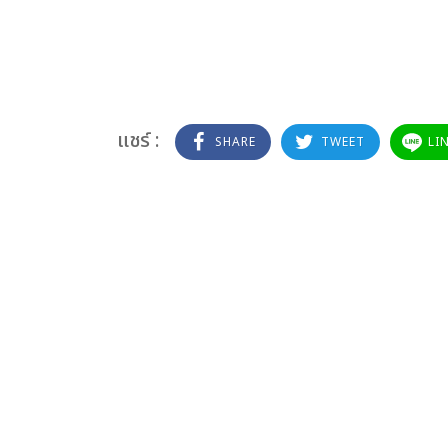
แชร์ :
SHARE
TWEET
LI