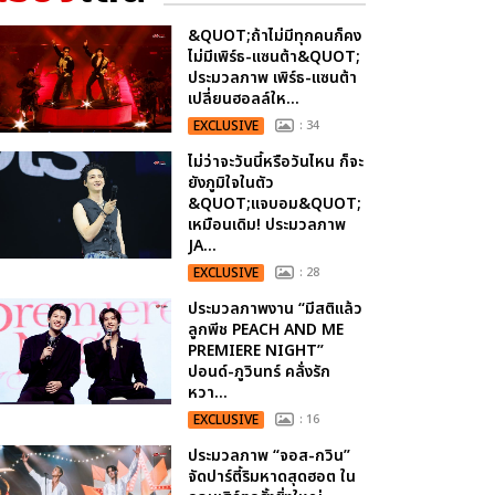
&QUOT;ถ้าไม่มีทุกคนก็คง
ไม่มีเพิร์ธ-แซนต้า&QUOT;
ประมวลภาพ เพิร์ธ-แซนต้า
เปลี่ยนฮอลล์ให...
EXCLUSIVE
: 34
ไม่ว่าจะวันนี้หรือวันไหน ก็จะ
ยังภูมิใจในตัว
&QUOT;แจบอม&QUOT;
เหมือนเดิม! ประมวลภาพ
JA...
EXCLUSIVE
: 28
ประมวลภาพงาน “มีสติแล้ว
ลูกพีช PEACH AND ME
PREMIERE NIGHT”
ปอนด์-ภูวินทร์ คลั่งรัก
หวา...
EXCLUSIVE
: 16
ประมวลภาพ “จอส-กวิน”
จัดปาร์ตี้ริมหาดสุดฮอต ใน