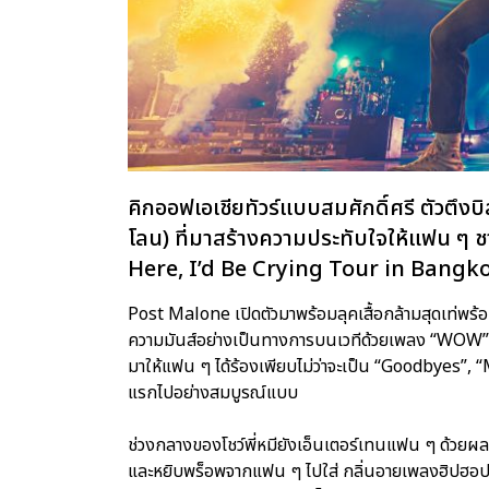
คิกออฟเอเชียทัวร์แบบสมศักดิ์ศรี ตัวตึ
โลน) ที่มาสร้างความประทับใจให้แฟน ๆ 
Here, I’d Be Crying Tour in Bangk
Post Malone เปิดตัวมาพร้อมลุคเสื้อกล้ามสุดเท่พร้อ
ความมันส์อย่างเป็นทางการบนเวทีด้วยเพลง “WOW”,
มาให้แฟน ๆ ได้ร้องเพียบไม่ว่าจะเป็น “Goodbyes”,
แรกไปอย่างสมบูรณ์แบบ
ช่วงกลางของโชว์พี่หมียังเอ็นเตอร์เทนแฟน ๆ ด้ว
และหยิบพร็อพจากแฟน ๆ ไปใส่ กลิ่นอายเพลงฮิปฮอป 