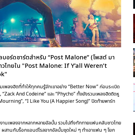
งบิลบอร์ดชาร์ตสำหรับ “Post Malone” (โพสต์ มา
ชาวไทยใน "Post Malone: If Y’all Weren’t
ok"
มเพลงฮิตที่ทำให้ทุกคนรู้จักเขาอย่าง “Better Now” ก่อนระเบิด
 “Zack And Codeine” และ “Phycho” ทั้งยังรวมเพลงฮิตติดหู
 “Mourning”, “I Like You (A Happier Song)” ปิดท้ายพาร์ท
ยผลงานเพลงจากหลากหลายอัลบั้ม รวมไปถึงทักทายแฟนคลับชาวไทย
ผสานกับร็อกแอนด์โรลจากอัลบั้มชุดใหม่ ๆ ทำเอาแฟน ๆ โยก