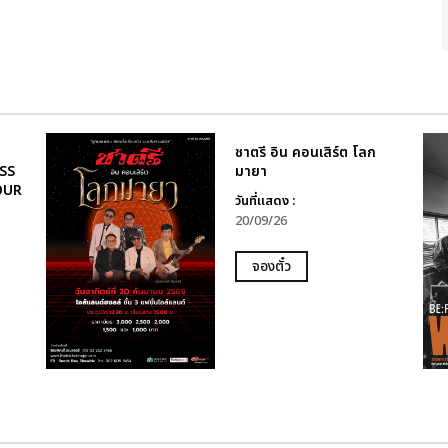
ชาตรี อิน คอนเสิร์ต โลก
SS
มายา
OUR
วันที่แสดง :
20/09/26
จองตั๋ว