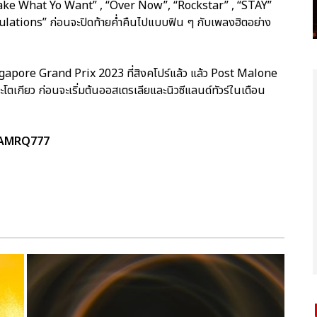
 “Take What Yo Want” , “Over Now”, “Rockstar” , “STAY”
lations” ก่อนจะปิดท้ายค่ำคืนไปแบบฟิน ๆ กับเพลงฮิตอย่าง
gapore Grand Prix 2023 ที่สิงคโปร์แล้ว แล้ว Post Malone
ละโตเกียว ก่อนจะเริ่มต้นออสเตรเลียและนิวซีแลนด์ทัวร์ในเดือน
TEAMRQ777