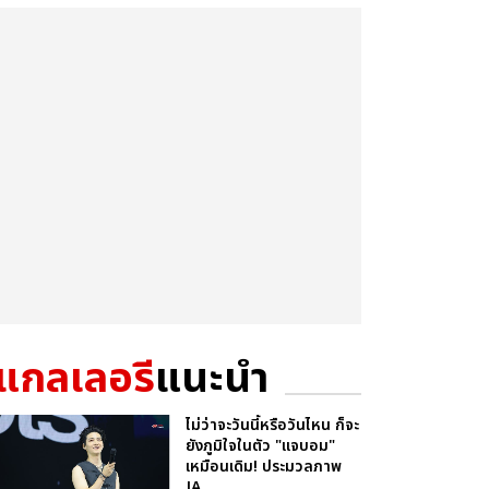
แกลเลอรี
แนะนำ
ไม่ว่าจะวันนี้หรือวันไหน ก็จะ
ยังภูมิใจในตัว "แจบอม"
เหมือนเดิม! ประมวลภาพ
JA...