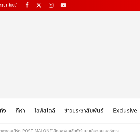
ทธิประโยชน์
เทิง
กีฬา
ไลฟ์สไตล์
ข่าวประชาสัมพันธ์
Exclusive
บตกภาพคอนเสิร์ต ‘POST MALONE’ คิกออฟเอเชียทัวร์แบบเอ็นจอยเบอร์แรง