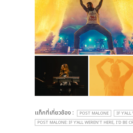
เเท็กที่เกี่ยวข้อง :
POST MALONE
IF Y’AL
POST MALONE: IF Y’ALL WEREN’T HERE, I’D B