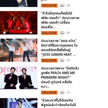
EXCLUSIVE
: 28
"ถ้าไม่มีทุกคนก็คงไม่มี
เพิร์ธ-แซนต้า" ประมวลภาพ
เพิร์ธ-แซนต้า เปลี่ยน
ฮอลล์ให...
EXCLUSIVE
: 34
ประมวลภาพ “จอส-กวิน”
จัดปาร์ตี้ริมหาดสุดฮอต ใน
คอนเสิร์ตครั้งยิ่งใหญ่
“JOSS GAWIN HEAT ...
EXCLUSIVE
: 34
ประมวลภาพงาน “มีสติแล้ว
ลูกพีช PEACH AND ME
PREMIERE NIGHT”
ปอนด์-ภูวินทร์ คลั่งรัก
หวา...
EXCLUSIVE
: 16
“ช่วงเวลาที่ไม่ได้เจอกัน
พิสูจน์แล้วว่ารักแท้จะไม่มี