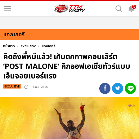
N
แกลเลอรี
หน้าแรก
exclusive
แกลเลอรี
คิดถึงพี่หมีแล้ว! เก็บตกภาพคอนเสิร์ต
‘POST MALONE’ คิกออฟเอเชียทัวร์แบบ
เอ็นจอยเบอร์แรง
EXCLUSIVE
: 18 ก.ย. 2566