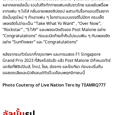
หลากหลายอัลบั้ม รวมไปถึงทักทายแฟนคลับชาวไทย และหยิบพร็อพ
จากแฟน ๆ ไปใส่ กลิ่นอายเพลงฮิปฮอป ผสานกับร็อกแอนด์โรลจาก
อัลบั้มชุดใหม่ ๆ ทำเอาแฟน ๆ โยกตามแบบแรงดีไม่มีตก ครบเซ็ต
เพลงฮิตไม่ว่าจะเป็น “Take What Yo Want” , “Over Now”,
“Rockstar” , “STAY” และเพลงเปิดตัวของ Post Malone อย่าง
“Congratulations” ก่อนจะปิดท้ายค่ำคืนไปแบบฟิน ๆ กับเพลงฮิต
อย่าง “Sunflower” และ “Congratulations”
หลังจากจบทัวร์แรกที่กรุงเทพฯ และการแสดง F1 Singapore
Grand Prix 2023 ที่สิงคโปร์แล้ว แล้ว Post Malone มีกำหนดทัวร์
เอเชียที่ฟิลิปปินส์, ไทเป, โซล, ฮ่องกง และโตเกียว ก่อนจะเริ่มต้น
ออสเตรเลียและนิวซีแลนด์ทัวร์ในเดือนพฤศจิกายนนี้
Photo Coutersy of Live Nation Tero by TEAMRQ777
อัลบั้ม
รูป