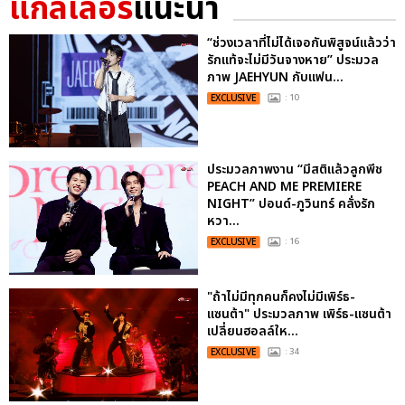
แกลเลอรี
แนะนำ
“ช่วงเวลาที่ไม่ได้เจอกันพิสูจน์แล้วว่า
รักแท้จะไม่มีวันจางหาย” ประมวล
ภาพ JAEHYUN กับแฟน...
EXCLUSIVE
: 10
ประมวลภาพงาน “มีสติแล้วลูกพีช
PEACH AND ME PREMIERE
NIGHT” ปอนด์-ภูวินทร์ คลั่งรัก
หวา...
EXCLUSIVE
: 16
"ถ้าไม่มีทุกคนก็คงไม่มีเพิร์ธ-
แซนต้า" ประมวลภาพ เพิร์ธ-แซนต้า
เปลี่ยนฮอลล์ให...
EXCLUSIVE
: 34