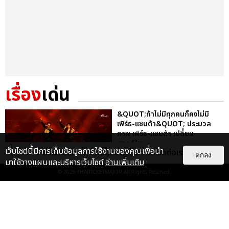
เรื่อง
เด่น
&QUOT;ถ้าไม่มีทุกคนก็คงไม่มี
เพิร์ธ-แซนต้า&QUOT; ประมวล
ภาพ เพิร์ธ-แซนต้า เปลี่ยน
ฮอลล์ให...
เว็บไซต์นี้มีการเก็บข้อมูลการใช้งานของคุณเพื่อนำ
เกี่ยวกับเรา
ติดต่อลงโฆษณา
ติดต่อเรา
ตกลง
EXCLUSIVE
: 34
มาใช้วางแผนและบริหารเว็บไซต์
อ่านเพิ่มเติม
© 2026
THAITICKETMAJOR
All Rights Reserved.
ไม่ว่าจะวันนี้หรือวันไหน ก็จะยังภูมิใจ
ในตัว &QUOT;แจบอม&QUOT;
เหมือนเดิม! ประมวลภาพ JA...
EXCLUSIVE
: 28