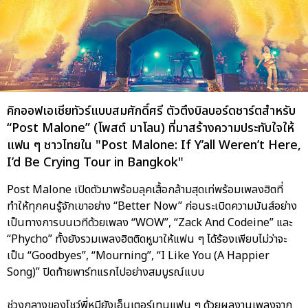
คิกออฟเอเชียทัวร์แบบสมศักดิ์ศรี ตัวตึงบิลบอร์ดชาร์ตสำหรับ
“Post Malone” (โพสต์ มาโลน) ที่มาสร้างความประทับใจให้
แฟน ๆ ชาวไทยใน "Post Malone: If Y’all Weren’t Here,
I’d Be Crying Tour in Bangkok"
Post Malone เปิดตัวมาพร้อมลุคเสื้อกล้ามสุดเท่พร้อมเพลงฮิตที่
ทำให้ทุกคนรู้จักเขาอย่าง “Better Now” ก่อนระเบิดความมันส์อย่าง
เป็นทางการบนเวทีด้วยเพลง “WOW”, “Zack And Codeine” และ
“Phycho” ทั้งยังรวมเพลงฮิตติดหูมาให้แฟน ๆ ได้ร้องเพียบไม่ว่าจะ
เป็น “Goodbyes”, “Mourning”, “I Like You (A Happier
Song)” ปิดท้ายพาร์ทแรกไปอย่างสมบูรณ์แบบ
ช่วงกลางของโชว์พี่หมียังเอ็นเตอร์เทนแฟน ๆ ด้วยผลงานเพลงจาก