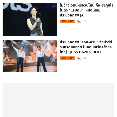
ไม่ว่าจะวันนี้หรือวันไหน ก็จะยังภูมิใจ
ในตัว "แจบอม" เหมือนเดิม!
ประมวลภาพ JA...
EXCLUSIVE
: 28
ประมวลภาพ “จอส-กวิน” จัดปาร์ตี้
ริมหาดสุดฮอต ในคอนเสิร์ตครั้งยิ่ง
ใหญ่ “JOSS GAWIN HEAT ...
EXCLUSIVE
: 34