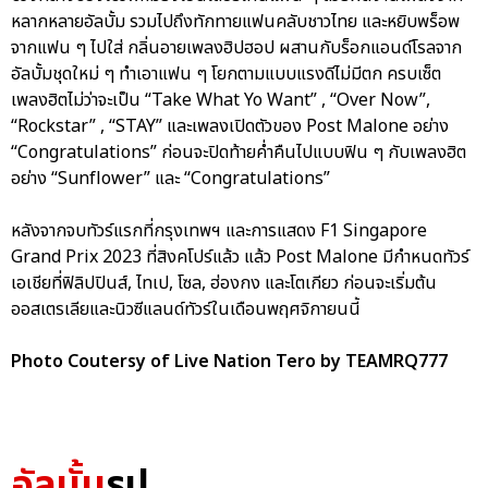
หลากหลายอัลบั้ม รวมไปถึงทักทายแฟนคลับชาวไทย และหยิบพร็อพ
จากแฟน ๆ ไปใส่ กลิ่นอายเพลงฮิปฮอป ผสานกับร็อกแอนด์โรลจาก
อัลบั้มชุดใหม่ ๆ ทำเอาแฟน ๆ โยกตามแบบแรงดีไม่มีตก ครบเซ็ต
เพลงฮิตไม่ว่าจะเป็น “Take What Yo Want” , “Over Now”,
“Rockstar” , “STAY” และเพลงเปิดตัวของ Post Malone อย่าง
“Congratulations” ก่อนจะปิดท้ายค่ำคืนไปแบบฟิน ๆ กับเพลงฮิต
อย่าง “Sunflower” และ “Congratulations”
หลังจากจบทัวร์แรกที่กรุงเทพฯ และการแสดง F1 Singapore
Grand Prix 2023 ที่สิงคโปร์แล้ว แล้ว Post Malone มีกำหนดทัวร์
เอเชียที่ฟิลิปปินส์, ไทเป, โซล, ฮ่องกง และโตเกียว ก่อนจะเริ่มต้น
ออสเตรเลียและนิวซีแลนด์ทัวร์ในเดือนพฤศจิกายนนี้
Photo Coutersy of Live Nation Tero by TEAMRQ777
อัลบั้ม
รูป