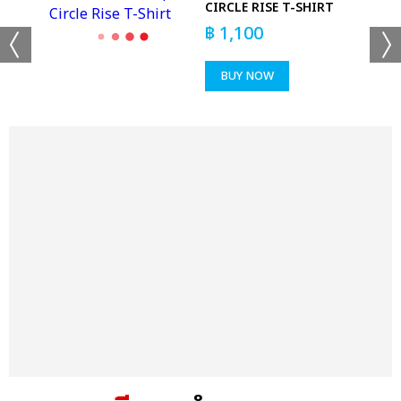
T-
CIRCLE RISE T-SHIRT
฿
1,100
BUY NOW