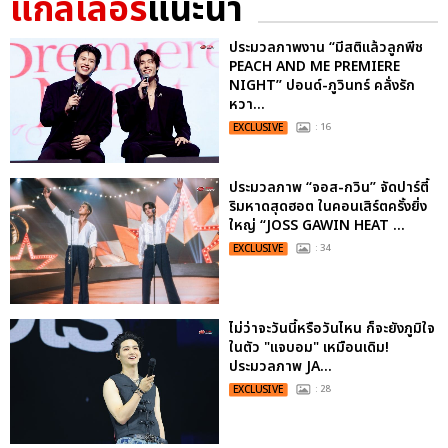
แกลเลอรี
แนะนำ
ประมวลภาพงาน “มีสติแล้วลูกพีช
PEACH AND ME PREMIERE
NIGHT” ปอนด์-ภูวินทร์ คลั่งรัก
หวา...
EXCLUSIVE
: 16
ประมวลภาพ “จอส-กวิน” จัดปาร์ตี้
ริมหาดสุดฮอต ในคอนเสิร์ตครั้งยิ่ง
ใหญ่ “JOSS GAWIN HEAT ...
EXCLUSIVE
: 34
ไม่ว่าจะวันนี้หรือวันไหน ก็จะยังภูมิใจ
ในตัว "แจบอม" เหมือนเดิม!
ประมวลภาพ JA...
EXCLUSIVE
: 28