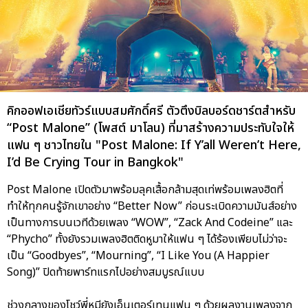
คิกออฟเอเชียทัวร์แบบสมศักดิ์ศรี ตัวตึงบิลบอร์ดชาร์ตสำหรับ
“Post Malone” (โพสต์ มาโลน) ที่มาสร้างความประทับใจให้
แฟน ๆ ชาวไทยใน "Post Malone: If Y’all Weren’t Here,
I’d Be Crying Tour in Bangkok"
Post Malone เปิดตัวมาพร้อมลุคเสื้อกล้ามสุดเท่พร้อมเพลงฮิตที่
ทำให้ทุกคนรู้จักเขาอย่าง “Better Now” ก่อนระเบิดความมันส์อย่าง
เป็นทางการบนเวทีด้วยเพลง “WOW”, “Zack And Codeine” และ
“Phycho” ทั้งยังรวมเพลงฮิตติดหูมาให้แฟน ๆ ได้ร้องเพียบไม่ว่าจะ
เป็น “Goodbyes”, “Mourning”, “I Like You (A Happier
Song)” ปิดท้ายพาร์ทแรกไปอย่างสมบูรณ์แบบ
ช่วงกลางของโชว์พี่หมียังเอ็นเตอร์เทนแฟน ๆ ด้วยผลงานเพลงจาก