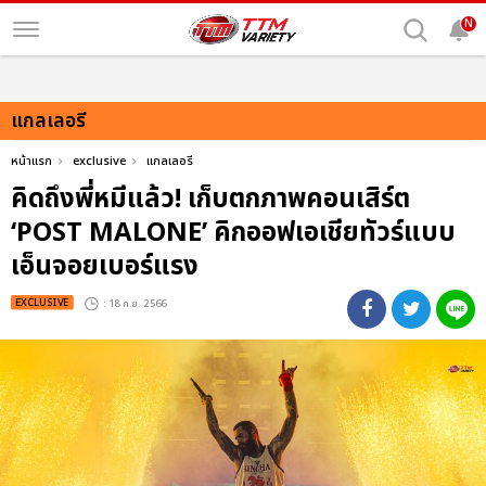
N
แกลเลอรี
หน้าแรก
exclusive
แกลเลอรี
คิดถึงพี่หมีแล้ว! เก็บตกภาพคอนเสิร์ต
‘POST MALONE’ คิกออฟเอเชียทัวร์แบบ
เอ็นจอยเบอร์แรง
EXCLUSIVE
: 18 ก.ย. 2566