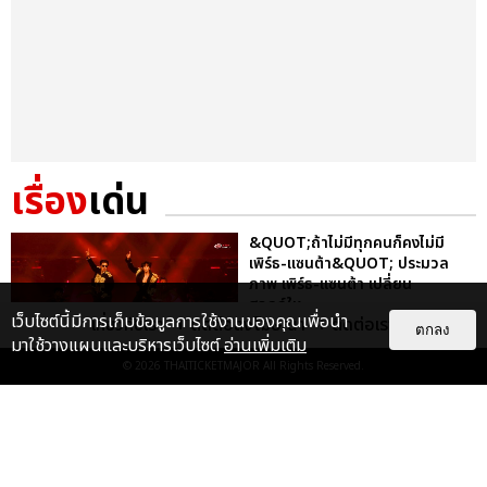
เรื่อง
เด่น
&QUOT;ถ้าไม่มีทุกคนก็คงไม่มี
เพิร์ธ-แซนต้า&QUOT; ประมวล
ภาพ เพิร์ธ-แซนต้า เปลี่ยน
ฮอลล์ให...
เว็บไซต์นี้มีการเก็บข้อมูลการใช้งานของคุณเพื่อนำ
เกี่ยวกับเรา
ติดต่อลงโฆษณา
ติดต่อเรา
ตกลง
EXCLUSIVE
: 34
มาใช้วางแผนและบริหารเว็บไซต์
อ่านเพิ่มเติม
© 2026
THAITICKETMAJOR
All Rights Reserved.
ไม่ว่าจะวันนี้หรือวันไหน ก็จะยังภูมิใจ
ในตัว &QUOT;แจบอม&QUOT;
เหมือนเดิม! ประมวลภาพ JA...
EXCLUSIVE
: 28