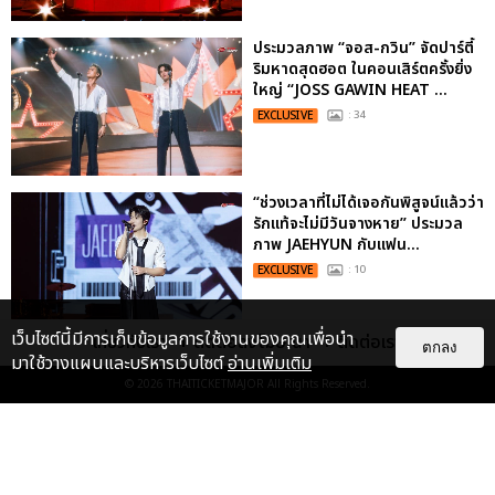
ประมวลภาพ “จอส-กวิน” จัดปาร์ตี้
ริมหาดสุดฮอต ในคอนเสิร์ตครั้งยิ่ง
ใหญ่ “JOSS GAWIN HEAT ...
EXCLUSIVE
: 34
“ช่วงเวลาที่ไม่ได้เจอกันพิสูจน์แล้วว่า
รักแท้จะไม่มีวันจางหาย” ประมวล
ภาพ JAEHYUN กับแฟน...
EXCLUSIVE
: 10
เว็บไซต์นี้มีการเก็บข้อมูลการใช้งานของคุณเพื่อนำ
เกี่ยวกับเรา
ติดต่อลงโฆษณา
ติดต่อเรา
ตกลง
มาใช้วางแผนและบริหารเว็บไซต์
อ่านเพิ่มเติม
© 2026
THAITICKETMAJOR
All Rights Reserved.