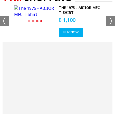
-
THE 1975 - ABIIOR MFC
T-SHIRT
฿
1,100
BUY NOW