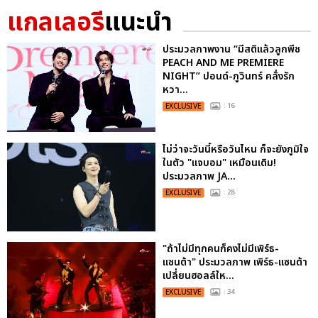
แกลเลอรี
แนะนำ
ประมวลภาพงาน “มีสติแล้วลูกพีช
PEACH AND ME PREMIERE
NIGHT” ปอนด์-ภูวินทร์ คลั่งรัก
หวา...
EXCLUSIVE
: 16
ไม่ว่าจะวันนี้หรือวันไหน ก็จะยังภูมิใจ
ในตัว "แจบอม" เหมือนเดิม!
ประมวลภาพ JA...
EXCLUSIVE
: 28
"ถ้าไม่มีทุกคนก็คงไม่มีเพิร์ธ-
แซนต้า" ประมวลภาพ เพิร์ธ-แซนต้า
เปลี่ยนฮอลล์ให...
EXCLUSIVE
: 34