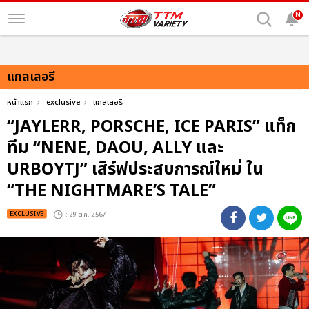
N
แกลเลอรี
หน้าแรก
exclusive
แกลเลอรี
“JAYLERR, PORSCHE, ICE PARIS” แท็ก
ทีม “NENE, DAOU, ALLY และ
URBOYTJ” เสิร์ฟประสบการณ์ใหม่ ใน
“THE NIGHTMARE’S TALE”
EXCLUSIVE
: 29 ต.ค. 2567