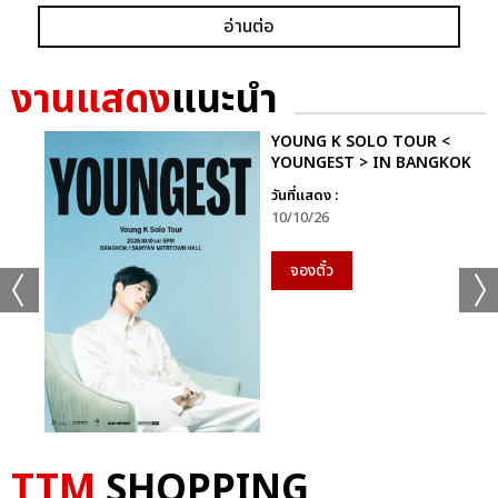
อ่านต่อ
งานแสดง
แนะนำ
YOUNG K SOLO TOUR <
YOUNGEST > IN BANGKOK
วันที่แสดง :
10/10/26
จองตั๋ว
TTM
SHOPPING