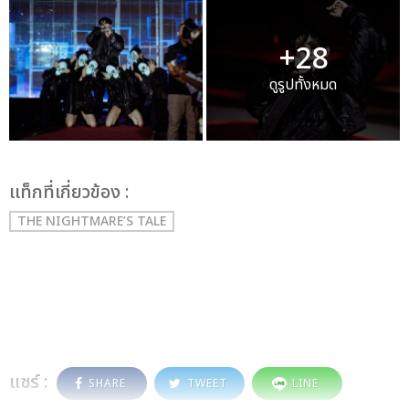
+28
ดูรูปทั้งหมด
เเท็กที่เกี่ยวข้อง :
THE NIGHTMARE’S TALE
แชร์ :
SHARE
TWEET
LINE