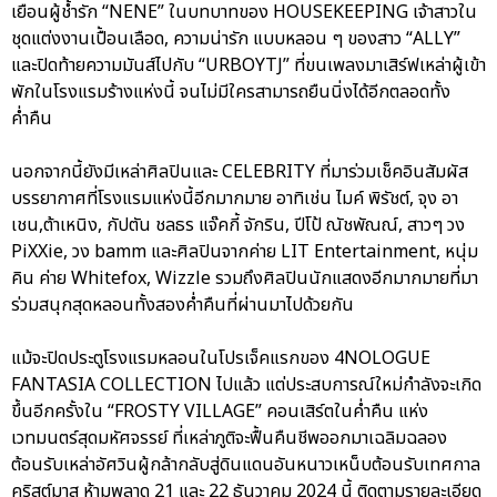
เยือนผู้ช้ำรัก “NENE” ในบทบาทของ HOUSEKEEPING เจ้าสาวใน
ชุดแต่งงานเปื้อนเลือด, ความน่ารัก แบบหลอน ๆ ของสาว “ALLY”
และปิดท้ายความมันส์ไปกับ “URBOYTJ” ที่ขนเพลงมาเสิร์ฟเหล่าผู้เข้า
พักในโรงแรมร้างแห่งนี้ จนไม่มีใครสามารถยืนนิ่งได้อีกตลอดทั้ง
ค่ำคืน
นอกจากนี้ยังมีเหล่าศิลปินและ CELEBRITY ที่มาร่วมเช็คอินสัมผัส
บรรยากาศที่โรงแรมแห่งนี้อีกมากมาย อาทิเช่น ไมค์ พิรัชต์, จุง อา
เชน,ต้าเหนิง, กัปตัน ชลธร แจ๊คกี้ จักริน, ปีโป้ ณัชพัณณ์, สาวๆ วง
PiXXie, วง bamm และศิลปินจากค่าย LIT Entertainment, หนุ่ม
คิน ค่าย Whitefox, Wizzle รวมถึงศิลปินนักแสดงอีกมากมายที่มา
ร่วมสนุกสุดหลอนทั้งสองค่ำคืนที่ผ่านมาไปด้วยกัน
แม้จะปิดประตูโรงแรมหลอนในโปรเจ็คแรกของ 4NOLOGUE
FANTASIA COLLECTION ไปแล้ว แต่ประสบการณ์ใหม่กำลังจะเกิด
ขึ้นอีกครั้งใน “FROSTY VILLAGE” คอนเสิร์ตในค่ำคืน แห่ง
เวทมนตร์สุดมหัศจรรย์ ที่เหล่าภูติจะฟื้นคืนชีพออกมาเฉลิมฉลอง
ต้อนรับเหล่าอัศวินผู้กล้ากลับสู่ดินแดนอันหนาวเหน็บต้อนรับเทศกาล
คริสต์มาส ห้ามพลาด 21 และ 22 ธันวาคม 2024 นี้ ติดตามรายละเอียด