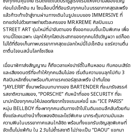
ซึ่งทุกคนคุ้นเคย เริ่มตั้งแต่เปิดประตูสู่โรงแรมแห่งความสยองขวัญ
ก่อนไปเช็กอิน ณ โซนล็อบบี้ที่ต้อนรับทุกคนในบรรยากาศสุดสะพรึง
แล้วก้าวเท้าเข้าสู่งานผ่านทางเดินในรูปแบบของ IMMERSIVE ที่
ตกแต่งไปด้วยภาพถ่ายตัวละครของ MR.KREME ศิลปินแนว
STREET ART รุ่นใหม่ที่น่าจับตามอง ซึ่งออกแบบขึ้นเป็นพิเศษ เพื่อ
งานนี้โดยเฉพาะ ปลุกให้ทุกโสตประสาทของทุกคนได้ขวัญผวา แต่ก็อด
ไม่ได้ที่ต้องเก็บภาพบรรยากาศสุดแปลกใหม่นี้ไปเช็กอิน แชร์ความตื่น
ตาตื่นใจจนสนั่นโลกโซเชียล
เมื่อนาฬิกาส่งสัญญาณ ก็ถึงเวลาแห่งปาร์ตี้ในคืนหลอน กับคอนเสิร์ต
และเสียงดนตรีที่จะทำให้ทุกคนลืมไม่ลง เริ่มต้นความขนลุกไปกับ 3
ศิลปินหลักซึ่งมาพร้อมกับคาแรคเตอร์สุดสะพรึง นำทีมโดย
“JAYLERR” ซึ่งมาพร้อมบทบาทของ BARTENDER ที่จะมารังสรรค์
รสชาติความสยอง, “PORSCHE” กับหน้าที่ของ SECURITY ที่จะ
มาปกป้องทุกคนให้ปลอดภัยจากโรงแรมแห่งนี้ และ “ICE PARIS”
หนุ่ม BELLBOY ที่จะพาทุกคนเดินทางเข้าไปในดินแดนลึกลับด้วยกัน
ซึ่งแต่ละคนต่างนำทั้งเพลงฮิตและโชว์พิเศษ มากระตุ้นความมันและ
ความฟินในบรรยากาศแสนใกล้ชิด พร้อมทั้งแขกรับเชิญสุดพิเศษที่
จัดเต็มไม่แพ้กัน ใน 2 วันไม่ซ้ำรสชาติ ไม่ว่าจะเป็น “DAOU” แขกมา