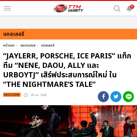
N
แกลเลอรี
หน้าแรก
exclusive
แกลเลอรี
“JAYLERR, PORSCHE, ICE PARIS” แท็ก
ทีม “NENE, DAOU, ALLY และ
URBOYTJ” เสิร์ฟประสบการณ์ใหม่ ใน
“THE NIGHTMARE’S TALE”
EXCLUSIVE
: 29 ต.ค. 2567