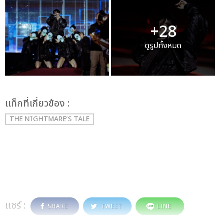
+28
ดูรูปทั้งหมด
เเท็กที่เกี่ยวข้อง :
THE NIGHTMARE’S TALE
แชร์ :
SHARE
TWEET
LINE