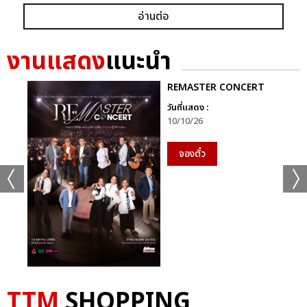
อ่านต่อ
งานแสดง
แนะนำ
REMASTER CONCERT
วันที่แสดง :
10/10/26
จองตั๋ว
TTM
SHOPPING