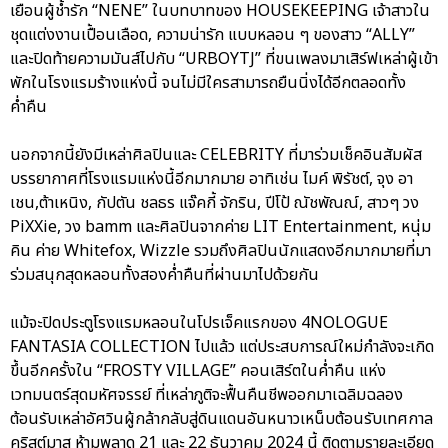
เยือนผู้ช้ำรัก “NENE” ในบทบาทของ HOUSEKEEPING เจ้าสาวใน
ชุดแต่งงานเปื้อนเลือด, ความน่ารัก แบบหลอน ๆ ของสาว “ALLY”
และปิดท้ายความมันส์ไปกับ “URBOYTJ” ที่ขนเพลงมาเสิร์ฟเหล่าผู้เข้า
พักในโรงแรมร้างแห่งนี้ จนไม่มีใครสามารถยืนนิ่งได้อีกตลอดทั้ง
ค่ำคืน
นอกจากนี้ยังมีเหล่าศิลปินและ CELEBRITY ที่มาร่วมเช็คอินสัมผัส
บรรยากาศที่โรงแรมแห่งนี้อีกมากมาย อาทิเช่น ไมค์ พิรัชต์, จุง อา
เชน,ต้าเหนิง, กัปตัน ชลธร แจ๊คกี้ จักริน, ปีโป้ ณัชพัณณ์, สาวๆ วง
PiXXie, วง bamm และศิลปินจากค่าย LIT Entertainment, หนุ่ม
คิน ค่าย Whitefox, Wizzle รวมถึงศิลปินนักแสดงอีกมากมายที่มา
ร่วมสนุกสุดหลอนทั้งสองค่ำคืนที่ผ่านมาไปด้วยกัน
แม้จะปิดประตูโรงแรมหลอนในโปรเจ็คแรกของ 4NOLOGUE
FANTASIA COLLECTION ไปแล้ว แต่ประสบการณ์ใหม่กำลังจะเกิด
ขึ้นอีกครั้งใน “FROSTY VILLAGE” คอนเสิร์ตในค่ำคืน แห่ง
เวทมนตร์สุดมหัศจรรย์ ที่เหล่าภูติจะฟื้นคืนชีพออกมาเฉลิมฉลอง
ต้อนรับเหล่าอัศวินผู้กล้ากลับสู่ดินแดนอันหนาวเหน็บต้อนรับเทศกาล
คริสต์มาส ห้ามพลาด 21 และ 22 ธันวาคม 2024 นี้ ติดตามรายละเอียด