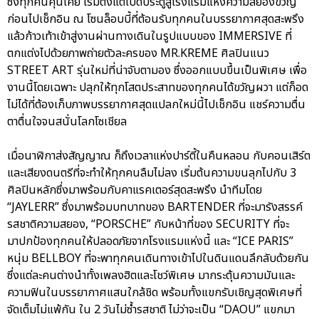
ซึ่งทุกคนคุ้นเคย เริ่มตั้งแต่เปิดประตูสู่โรงแรมแห่งความสยองขวัญ
ก่อนไปเช็กอิน ณ โซนล็อบบี้ที่ต้อนรับทุกคนในบรรยากาศสุดสะพรึง
แล้วก้าวเท้าเข้าสู่งานผ่านทางเดินในรูปแบบของ IMMERSIVE ที่
ตกแต่งไปด้วยภาพถ่ายตัวละครของ MR.KREME ศิลปินแนว
STREET ART รุ่นใหม่ที่น่าจับตามอง ซึ่งออกแบบขึ้นเป็นพิเศษ เพื่อ
งานนี้โดยเฉพาะ ปลุกให้ทุกโสตประสาทของทุกคนได้ขวัญผวา แต่ก็อด
ไม่ได้ที่ต้องเก็บภาพบรรยากาศสุดแปลกใหม่นี้ไปเช็กอิน แชร์ความตื่น
ตาตื่นใจจนสนั่นโลกโซเชียล
เมื่อนาฬิกาส่งสัญญาณ ก็ถึงเวลาแห่งปาร์ตี้ในคืนหลอน กับคอนเสิร์ต
และเสียงดนตรีที่จะทำให้ทุกคนลืมไม่ลง เริ่มต้นความขนลุกไปกับ 3
ศิลปินหลักซึ่งมาพร้อมกับคาแรคเตอร์สุดสะพรึง นำทีมโดย
“JAYLERR” ซึ่งมาพร้อมบทบาทของ BARTENDER ที่จะมารังสรรค์
รสชาติความสยอง, “PORSCHE” กับหน้าที่ของ SECURITY ที่จะ
มาปกป้องทุกคนให้ปลอดภัยจากโรงแรมแห่งนี้ และ “ICE PARIS”
หนุ่ม BELLBOY ที่จะพาทุกคนเดินทางเข้าไปในดินแดนลึกลับด้วยกัน
ซึ่งแต่ละคนต่างนำทั้งเพลงฮิตและโชว์พิเศษ มากระตุ้นความมันและ
ความฟินในบรรยากาศแสนใกล้ชิด พร้อมทั้งแขกรับเชิญสุดพิเศษที่
จัดเต็มไม่แพ้กัน ใน 2 วันไม่ซ้ำรสชาติ ไม่ว่าจะเป็น “DAOU” แขกมา