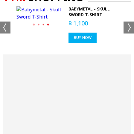
BABYMETAL - SKULL
SWORD T-SHIRT
RT
฿
1,100
BUY NOW