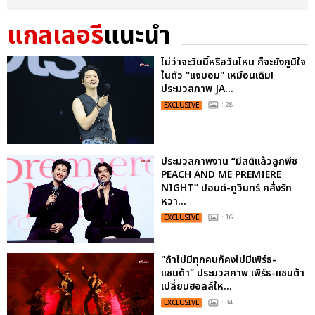
แกลเลอรี
แนะนำ
ไม่ว่าจะวันนี้หรือวันไหน ก็จะยังภูมิใจ
ในตัว "แจบอม" เหมือนเดิม!
ประมวลภาพ JA...
EXCLUSIVE
: 28
ประมวลภาพงาน “มีสติแล้วลูกพีช
PEACH AND ME PREMIERE
NIGHT” ปอนด์-ภูวินทร์ คลั่งรัก
หวา...
EXCLUSIVE
: 16
"ถ้าไม่มีทุกคนก็คงไม่มีเพิร์ธ-
แซนต้า" ประมวลภาพ เพิร์ธ-แซนต้า
เปลี่ยนฮอลล์ให...
EXCLUSIVE
: 34