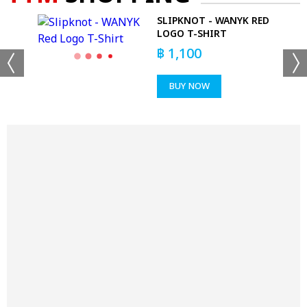
SLIPKNOT - WANYK RED
 T-
LOGO T-SHIRT
฿
1,100
BUY NOW