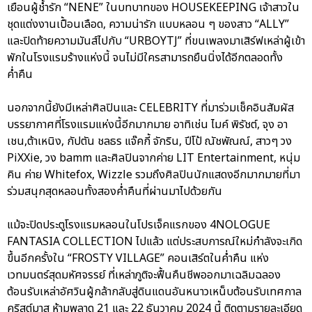
เยือนผู้ช้ำรัก “NENE” ในบทบาทของ HOUSEKEEPING เจ้าสาวใน
ชุดแต่งงานเปื้อนเลือด, ความน่ารัก แบบหลอน ๆ ของสาว “ALLY”
และปิดท้ายความมันส์ไปกับ “URBOYTJ” ที่ขนเพลงมาเสิร์ฟเหล่าผู้เข้า
พักในโรงแรมร้างแห่งนี้ จนไม่มีใครสามารถยืนนิ่งได้อีกตลอดทั้ง
ค่ำคืน
นอกจากนี้ยังมีเหล่าศิลปินและ CELEBRITY ที่มาร่วมเช็คอินสัมผัส
บรรยากาศที่โรงแรมแห่งนี้อีกมากมาย อาทิเช่น ไมค์ พิรัชต์, จุง อา
เชน,ต้าเหนิง, กัปตัน ชลธร แจ๊คกี้ จักริน, ปีโป้ ณัชพัณณ์, สาวๆ วง
PiXXie, วง bamm และศิลปินจากค่าย LIT Entertainment, หนุ่ม
คิน ค่าย Whitefox, Wizzle รวมถึงศิลปินนักแสดงอีกมากมายที่มา
ร่วมสนุกสุดหลอนทั้งสองค่ำคืนที่ผ่านมาไปด้วยกัน
แม้จะปิดประตูโรงแรมหลอนในโปรเจ็คแรกของ 4NOLOGUE
FANTASIA COLLECTION ไปแล้ว แต่ประสบการณ์ใหม่กำลังจะเกิด
ขึ้นอีกครั้งใน “FROSTY VILLAGE” คอนเสิร์ตในค่ำคืน แห่ง
เวทมนตร์สุดมหัศจรรย์ ที่เหล่าภูติจะฟื้นคืนชีพออกมาเฉลิมฉลอง
ต้อนรับเหล่าอัศวินผู้กล้ากลับสู่ดินแดนอันหนาวเหน็บต้อนรับเทศกาล
คริสต์มาส ห้ามพลาด 21 และ 22 ธันวาคม 2024 นี้ ติดตามรายละเอียด