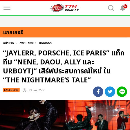
N
แกลเลอรี
หน้าแรก
exclusive
แกลเลอรี
“JAYLERR, PORSCHE, ICE PARIS” แท็ก
ทีม “NENE, DAOU, ALLY และ
URBOYTJ” เสิร์ฟประสบการณ์ใหม่ ใน
“THE NIGHTMARE’S TALE”
EXCLUSIVE
: 29 ต.ค. 2567