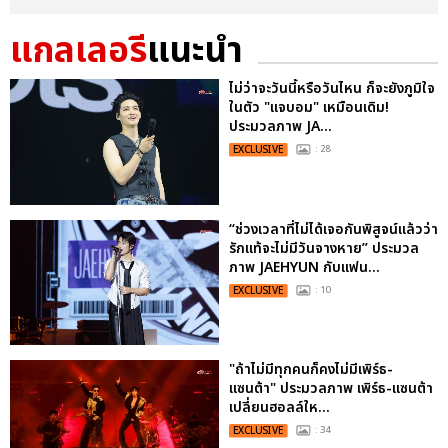
แกลเลอรี
แนะนำ
ไม่ว่าจะวันนี้หรือวันไหน ก็จะยังภูมิใจ
ในตัว "แจบอม" เหมือนเดิม!
ประมวลภาพ JA...
EXCLUSIVE
: 28
“ช่วงเวลาที่ไม่ได้เจอกันพิสูจน์แล้วว่า
รักแท้จะไม่มีวันจางหาย” ประมวล
ภาพ JAEHYUN กับแฟน...
EXCLUSIVE
: 10
"ถ้าไม่มีทุกคนก็คงไม่มีเพิร์ธ-
แซนต้า" ประมวลภาพ เพิร์ธ-แซนต้า
เปลี่ยนฮอลล์ให...
EXCLUSIVE
: 34