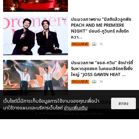
ประมวลภาพงาน “มีสติแล้วลูกพีช
PEACH AND ME PREMIERE
NIGHT” ปอนด์-ภูวินทร์ คลั่งรัก
หวา...
EXCLUSIVE
: 16
ประมวลภาพ “จอส-กวิน” จัดปาร์ตี้
ริมหาดสุดฮอต ในคอนเสิร์ตครั้งยิ่ง
ใหญ่ “JOSS GAWIN HEAT ...
EXCLUSIVE
: 34
เว็บไซต์นี้มีการเก็บข้อมูลการใช้งานของคุณเพื่อนำ
เกี่ยวกับเรา
ติดต่อลงโฆษณา
ติดต่อเรา
ตกลง
มาใช้วางแผนและบริหารเว็บไซต์
อ่านเพิ่มเติม
© 2026
THAITICKETMAJOR
All Rights Reserved.