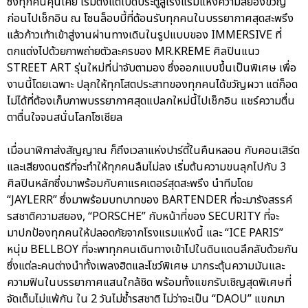
ซึ่งทุกคนคุ้นเคย เริ่มตั้งแต่เปิดประตูสู่โรงแรมแห่งความสยองขวัญ
ก่อนไปเช็กอิน ณ โซนล็อบบี้ที่ต้อนรับทุกคนในบรรยากาศสุดสะพรึง
แล้วก้าวเท้าเข้าสู่งานผ่านทางเดินในรูปแบบของ IMMERSIVE ที่
ตกแต่งไปด้วยภาพถ่ายตัวละครของ MR.KREME ศิลปินแนว
STREET ART รุ่นใหม่ที่น่าจับตามอง ซึ่งออกแบบขึ้นเป็นพิเศษ เพื่อ
งานนี้โดยเฉพาะ ปลุกให้ทุกโสตประสาทของทุกคนได้ขวัญผวา แต่ก็อด
ไม่ได้ที่ต้องเก็บภาพบรรยากาศสุดแปลกใหม่นี้ไปเช็กอิน แชร์ความตื่น
ตาตื่นใจจนสนั่นโลกโซเชียล
เมื่อนาฬิกาส่งสัญญาณ ก็ถึงเวลาแห่งปาร์ตี้ในคืนหลอน กับคอนเสิร์ต
และเสียงดนตรีที่จะทำให้ทุกคนลืมไม่ลง เริ่มต้นความขนลุกไปกับ 3
ศิลปินหลักซึ่งมาพร้อมกับคาแรคเตอร์สุดสะพรึง นำทีมโดย
“JAYLERR” ซึ่งมาพร้อมบทบาทของ BARTENDER ที่จะมารังสรรค์
รสชาติความสยอง, “PORSCHE” กับหน้าที่ของ SECURITY ที่จะ
มาปกป้องทุกคนให้ปลอดภัยจากโรงแรมแห่งนี้ และ “ICE PARIS”
หนุ่ม BELLBOY ที่จะพาทุกคนเดินทางเข้าไปในดินแดนลึกลับด้วยกัน
ซึ่งแต่ละคนต่างนำทั้งเพลงฮิตและโชว์พิเศษ มากระตุ้นความมันและ
ความฟินในบรรยากาศแสนใกล้ชิด พร้อมทั้งแขกรับเชิญสุดพิเศษที่
จัดเต็มไม่แพ้กัน ใน 2 วันไม่ซ้ำรสชาติ ไม่ว่าจะเป็น “DAOU” แขกมา