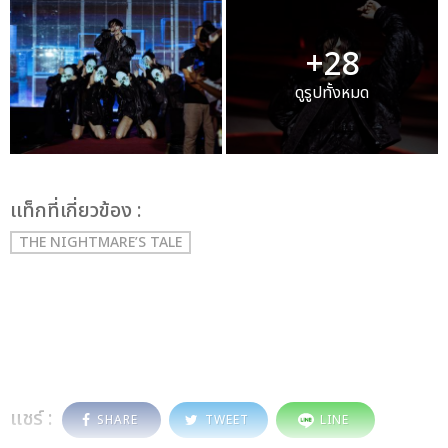
+28
ดูรูปทั้งหมด
เเท็กที่เกี่ยวข้อง :
THE NIGHTMARE’S TALE
แชร์ :
SHARE
TWEET
LINE