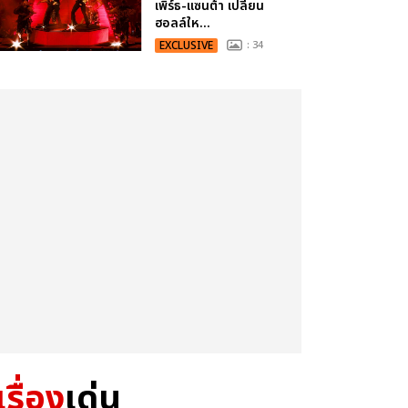
เพิร์ธ-แซนต้า เปลี่ยน
ฮอลล์ให...
EXCLUSIVE
: 34
เรื่อง
เด่น