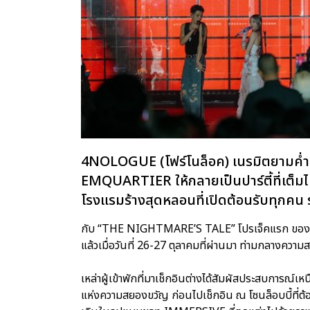
4NOLOGUE (โฟร์โนล็อค) เนรมิตยามค
EMQUARTIER ให้กลายเป็นปาร์ตี้ที่เต็
โรงแรมร้างสุดหลอนที่เปิดต้อนรับทุกคน
กับ “THE NIGHTMARE’S TALE” โปรเจ็คแรก ของ
แล้วเมื่อวันที่ 26-27 ตุลาคมที่ผ่านมา ท่ามกลางความ
เหล่าผู้เข้าพักที่มาเช็กอินต่างได้สัมผัสประสบการณ์เหน
แห่งความสยองขวัญ ก่อนไปเช็กอิน ณ โซนล็อบบี้ที่ต้