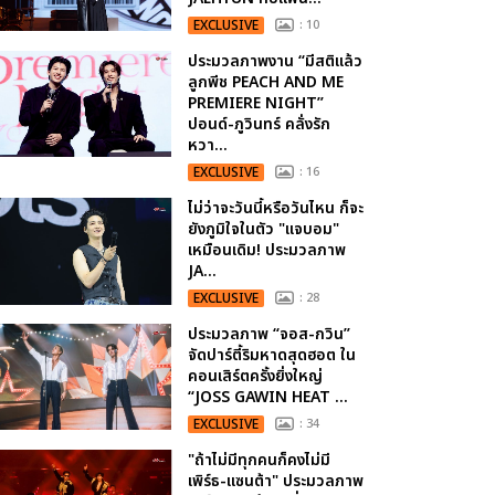
EXCLUSIVE
: 10
ประมวลภาพงาน “มีสติแล้ว
ลูกพีช PEACH AND ME
PREMIERE NIGHT”
ปอนด์-ภูวินทร์ คลั่งรัก
หวา...
EXCLUSIVE
: 16
ไม่ว่าจะวันนี้หรือวันไหน ก็จะ
ยังภูมิใจในตัว "แจบอม"
เหมือนเดิม! ประมวลภาพ
JA...
EXCLUSIVE
: 28
ประมวลภาพ “จอส-กวิน”
จัดปาร์ตี้ริมหาดสุดฮอต ใน
คอนเสิร์ตครั้งยิ่งใหญ่
“JOSS GAWIN HEAT ...
EXCLUSIVE
: 34
"ถ้าไม่มีทุกคนก็คงไม่มี
เพิร์ธ-แซนต้า" ประมวลภาพ