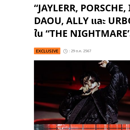
“JAYLERR, PORSCHE, I
DAOU, ALLY และ URBOY
ใน “THE NIGHTMARE’
EXCLUSIVE
: 29 ต.ค. 2567