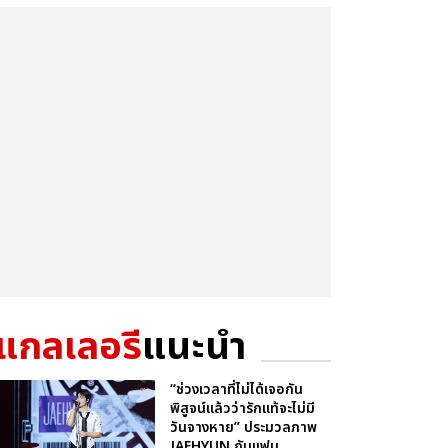
แกลเลอรี
แนะนำ
“ช่วงเวลาที่ไม่ได้เจอกัน
พิสูจน์แล้วว่ารักแท้จะไม่มี
วันจางหาย” ประมวลภาพ
JAEHYUN กับแฟน...