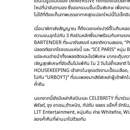
เดินในรูปแบบของ IMMERSIVE ที่ตกแต่งไปด้วยภา
ใหม่ที่น่าจับตามอง ซึ่งออกแบบขึ้นเป็นพิเศษ เพื่อง
ไม่ได้ที่ต้องเก็บภาพบรรยากาศสุดแปลกใหม่นี้ไปเช็กอิ
เมื่อนาฬิกาส่งสัญญาณ ก็ถึงเวลาแห่งปาร์ตี้ในคืนหลอน
ความขนลุกไปกับ 3 ศิลปินหลักซึ่งมาพร้อมกับคาแรค
BARTENDER ที่จะมารังสรรค์ รสชาติความสยอง, “P
ปลอดภัยจากโรงแรมแห่งนี้ และ “ICE PARIS” หนุ่ม B
แต่ละคนต่างนำทั้งเพลงฮิตและโชว์พิเศษ มากระตุ้น
เชิญสุดพิเศษที่จัดเต็มไม่แพ้กัน ใน 2 วันไม่ซ้ำรสช
HOUSEKEEPING เจ้าสาวในชุดแต่งงานเปื้อนเลือด, 
ไปกับ “URBOYTJ” ที่ขนเพลงมาเสิร์ฟเหล่าผู้เข้าพักใน
ค่ำคืน
นอกจากนี้ยังมีเหล่าศิลปินและ CELEBRITY ที่มาร่วม
พิรัชต์, จุง อาเชน,ต้าเหนิง, กัปตัน ชลธร แจ๊คกี้ จั
LIT Entertainment, หนุ่มคิน ค่าย Whitefox, Wiz
สองค่ำคืนที่ผ่านมาไปด้วยกัน