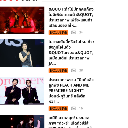
&QUOT;ถ้าไม่มีทุกคนก็คง
ไม่มีเพิร์ธ-แซนต้า&QUOT;
ประมวลภาพ เพิร์ธ-แซนต้า
เปลี่ยนฮอลล์ให...
EXCLUSIVE
: 34
ไม่ว่าจะวันนี้หรือวันไหน ก็จะ
ยังภูมิใจในตัว
&QUOT;แจบอม&QUOT;
เหมือนเดิม! ประมวลภาพ
JA...
EXCLUSIVE
: 28
ประมวลภาพงาน “มีสติแล้ว
ลูกพีช PEACH AND ME
PREMIERE NIGHT”
ปอนด์-ภูวินทร์ คลั่งรัก
หวา...
EXCLUSIVE
: 16
เคมีดี มวลสนุก! ประมวล
ภาพ “ดิว-ธี” เปิดตัวซีรีส์