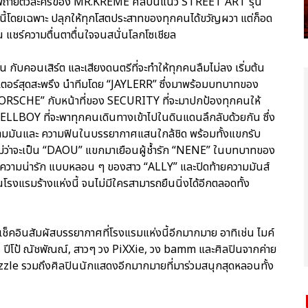
พถ่ายตัวละครของ MR.KREME ศิลปินแนว STREET ART รุ่น
านนี้โดยเฉพาะ ปลุกให้ทุกโสตประสาทของทุกคนได้ขวัญผวา แต่ก็อด
น แชร์ความตื่นตาตื่นใจจนสนั่นโลกโซเชียล
 กับคอนเสิร์ต และเสียงดนตรีที่จะทำให้ทุกคนลืมไม่ลง เริ่มต้น
เตอร์สุดสะพรึง นำทีมโดย “JAYLERR” ซึ่งมาพร้อมบทบาทของ
ORSCHE” กับหน้าที่ของ SECURITY ที่จะมาปกป้องทุกคนให้
ELLBOY ที่จะพาทุกคนเดินทางเข้าไปในดินแดนลึกลับด้วยกัน ซึ่ง
ความมันและ ความฟินในบรรยากาศแสนใกล้ชิด พร้อมทั้งแขกรับ
าติ ไม่ว่าจะเป็น “DAOU” แขกมาเยือนผู้ช้ำรัก “NENE” ในบทบาทของ
ความน่ารัก แบบหลอน ๆ ของสาว “ALLY” และปิดท้ายความมันส์
โรงแรมร้างแห่งนี้ จนไม่มีใครสามารถยืนนิ่งได้อีกตลอดทั้ง
เช็คอินสัมผัสบรรยากาศที่โรงแรมแห่งนี้อีกมากมาย อาทิเช่น ไมค์
กริน, ปีโป้ ณัชพัณณ์, สาวๆ วง PiXXie, วง bamm และศิลปินจากค่าย
zle รวมถึงศิลปินนักแสดงอีกมากมายที่มาร่วมสนุกสุดหลอนทั้ง