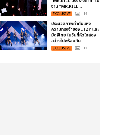
“MR.KILL มังงะสั่งตาย” ใน
งาน “MR.KILL...
EXCLUSIVE
: 14
ประมวลภาพค่ำคืนแห่ง
ความทรงจำของ ITZY และ
มิดจีไทย ในวันที่หัวใจส่อง
สว่างไปพร้อมกัน
EXCLUSIVE
: 11