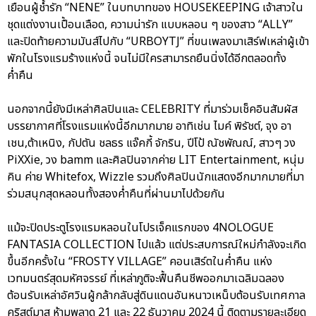
เยือนผู้ช้ำรัก “NENE” ในบทบาทของ HOUSEKEEPING เจ้าสาวใน
ชุดแต่งงานเปื้อนเลือด, ความน่ารัก แบบหลอน ๆ ของสาว “ALLY”
และปิดท้ายความมันส์ไปกับ “URBOYTJ” ที่ขนเพลงมาเสิร์ฟเหล่าผู้เข้า
พักในโรงแรมร้างแห่งนี้ จนไม่มีใครสามารถยืนนิ่งได้อีกตลอดทั้ง
ค่ำคืน
นอกจากนี้ยังมีเหล่าศิลปินและ CELEBRITY ที่มาร่วมเช็คอินสัมผัส
บรรยากาศที่โรงแรมแห่งนี้อีกมากมาย อาทิเช่น ไมค์ พิรัชต์, จุง อา
เชน,ต้าเหนิง, กัปตัน ชลธร แจ๊คกี้ จักริน, ปีโป้ ณัชพัณณ์, สาวๆ วง
PiXXie, วง bamm และศิลปินจากค่าย LIT Entertainment, หนุ่ม
คิน ค่าย Whitefox, Wizzle รวมถึงศิลปินนักแสดงอีกมากมายที่มา
ร่วมสนุกสุดหลอนทั้งสองค่ำคืนที่ผ่านมาไปด้วยกัน
แม้จะปิดประตูโรงแรมหลอนในโปรเจ็คแรกของ 4NOLOGUE
FANTASIA COLLECTION ไปแล้ว แต่ประสบการณ์ใหม่กำลังจะเกิด
ขึ้นอีกครั้งใน “FROSTY VILLAGE” คอนเสิร์ตในค่ำคืน แห่ง
เวทมนตร์สุดมหัศจรรย์ ที่เหล่าภูติจะฟื้นคืนชีพออกมาเฉลิมฉลอง
ต้อนรับเหล่าอัศวินผู้กล้ากลับสู่ดินแดนอันหนาวเหน็บต้อนรับเทศกาล
คริสต์มาส ห้ามพลาด 21 และ 22 ธันวาคม 2024 นี้ ติดตามรายละเอียด