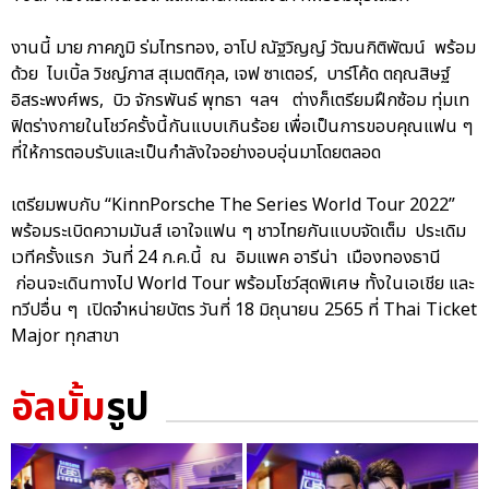
งานนี้ มาย ภาคภูมิ ร่มไทรทอง, อาโป ณัฐวิญญ์ วัฒนกิติพัฒน์ พร้อม
ด้วย ไบเบิ้ล วิชญ์ภาส สุเมตติกุล, เจฟ ซาเตอร์, บาร์โค้ด ตฤณสิษฐ์
อิสระพงศ์พร, บิว จักรพันธ์ พุทธา ฯลฯ ต่างก็เตรียมฝึกซ้อม ทุ่มเท
ฟิตร่างกายในโชว์ครั้งนี้กันแบบเกินร้อย เพื่อเป็นการขอบคุณแฟน ๆ
ที่ให้การตอบรับและเป็นกำลังใจอย่างอบอุ่นมาโดยตลอด
เตรียมพบกับ “KinnPorsche The Series World Tour 2022”
พร้อมระเบิดความมันส์ เอาใจแฟน ๆ ชาวไทยกันแบบจัดเต็ม ประเดิม
เวทีครั้งแรก วันที่ 24 ก.ค.นี้ ณ อิมแพค อารีน่า เมืองทองธานี
ก่อนจะเดินทางไป World Tour พร้อมโชว์สุดพิเศษ ทั้งในเอเชีย และ
ทวีปอื่น ๆ เปิดจำหน่ายบัตร วันที่ 18 มิถุนายน 2565 ที่ Thai Ticket
Major ทุกสาขา
อัลบั้ม
รูป