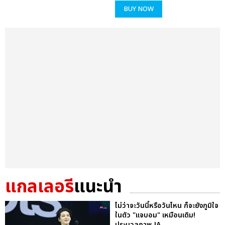
BUY NOW
แกลเลอรี
แนะนำ
ไม่ว่าจะวันนี้หรือวันไหน ก็จะยังภูมิใจ
ในตัว "แจบอม" เหมือนเดิม!
ประมวลภาพ JA...