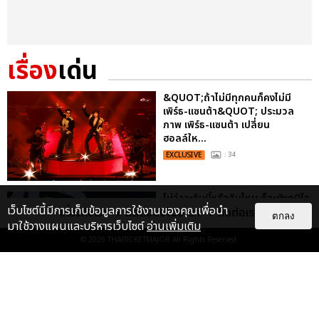
เรื่อง
เด่น
&QUOT;ถ้าไม่มีทุกคนก็คงไม่มี
เพิร์ธ-แซนต้า&QUOT; ประมวล
ภาพ เพิร์ธ-แซนต้า เปลี่ยน
ฮอลล์ให...
EXCLUSIVE
: 34
ไม่ว่าจะวันนี้หรือวันไหน ก็จะยังภูมิใจ
เว็บไซต์นี้มีการเก็บข้อมูลการใช้งานของคุณเพื่อนำ
ในตัว &QUOT;แจบอม&QUOT;
เกี่ยวกับเรา
ติดต่อลงโฆษณา
ติดต่อเรา
ตกลง
เหมือนเดิม! ประมวลภาพ JA...
มาใช้วางแผนและบริหารเว็บไซต์
อ่านเพิ่มเติม
© 2026
THAITICKETMAJOR
All Rights Reserved.
EXCLUSIVE
: 28
ประมวลภาพงาน “มีสติแล้วลูกพีช
PEACH AND ME PREMIERE