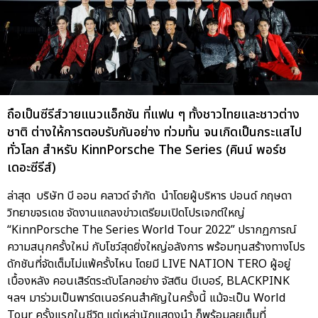
ถือเป็นซีรีส์วายแนวแอ็กชัน ที่แฟน ๆ ทั้งชาวไทยและชาวต่าง
ชาติ ต่างให้การตอบรับกันอย่าง ท่วมท้น จนเกิดเป็นกระแสไป
ทั่วโลก สำหรับ KinnPorsche The Series (คินน์ พอร์ช
เดอะซีรีส์)
ล่าสุด บริษัท บี ออน คลาวด์ จำกัด นำโดยผู้บริหาร ปอนด์ กฤษดา
วิทยาขจรเดช จัดงานแถลงข่าวเตรียมเปิดโปรเจกต์ใหญ่
“KinnPorsche The Series World Tour 2022” ปรากฏการณ์
ความสนุกครั้งใหม่ กับโชว์สุดยิ่งใหญ่อลังการ พร้อมทุนสร้างทางโปร
ดักชันที่จัดเต็มไม่แพ้ครั้งไหน โดยมี LIVE NATION TERO ผู้อยู่
เบื้องหลัง คอนเสิร์ตระดับโลกอย่าง จัสติน บีเบอร์, BLACKPINK
ฯลฯ มาร่วมเป็นพาร์ตเนอร์คนสำคัญในครั้งนี้ แม้จะเป็น World
Tour ครั้งแรกในชีวิต แต่เหล่านักแสดงนำ ก็พร้อมลุยเต็มที่