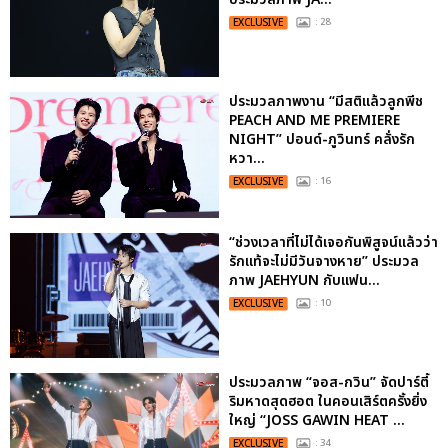
EXCLUSIVE
: 28
ประมวลภาพงาน “มีสติแล้วลูกพีช
PEACH AND ME PREMIERE
NIGHT” ปอนด์-ภูวินทร์ คลั่งรัก
หวา...
EXCLUSIVE
: 16
“ช่วงเวลาที่ไม่ได้เจอกันพิสูจน์แล้วว่า
รักแท้จะไม่มีวันจางหาย” ประมวล
ภาพ JAEHYUN กับแฟน...
EXCLUSIVE
: 10
ประมวลภาพ “จอส-กวิน” จัดปาร์ตี้
ริมหาดสุดฮอต ในคอนเสิร์ตครั้งยิ่ง
ใหญ่ “JOSS GAWIN HEAT ...
EXCLUSIVE
: 34