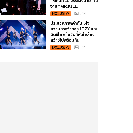
“MR.KILL มังงะสั่งตาย” ใน
งาน “MR.KILL...
EXCLUSIVE
: 14
ประมวลภาพค่ำคืนแห่ง
ความทรงจำของ ITZY และ
มิดจีไทย ในวันที่หัวใจส่อง
สว่างไปพร้อมกัน
EXCLUSIVE
: 11