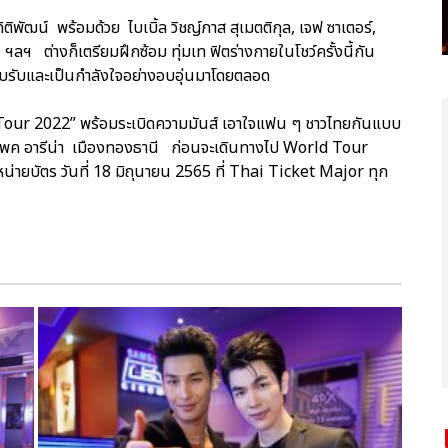
ติพัฒน์ พร้อมด้วย ไบเบิ้ล วิชญ์ภาส สุเมตติกุล, เจฟ ซาเตอร์,
ฯลฯ ต่างก็เตรียมฝึกซ้อม ทุ่มเท ฟิตร่างกายในโชว์ครั้งนี้กัน
อบรับและเป็นกำลังใจอย่างอบอุ่นมาโดยตลอด
our 2022” พร้อมระเบิดความมันส์ เอาใจแฟน ๆ ชาวไทยกันแบบ
อิมแพค อารีน่า เมืองทองธานี ก่อนจะเดินทางไป World Tour
ำหน่ายบัตร วันที่ 18 มิถุนายน 2565 ที่ Thai Ticket Major ทุก