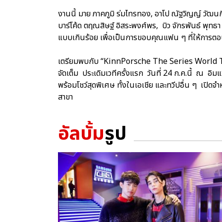
งานนี้ มาย ภาคภูมิ ร่มไทรทอง, อาโป ณัฐวิญญ์ วัฒนกิ
บาร์โค้ด ตฤณสิษฐ์ อิสระพงศ์พร, บิว จักรพันธ์ พุทธา 
แบบเกินร้อย เพื่อเป็นการขอบคุณแฟน ๆ ที่ให้การต
เตรียมพบกับ “KinnPorsche The Series World T
จัดเต็ม ประเดิมเวทีครั้งแรก วันที่ 24 ก.ค.นี้ ณ 
พร้อมโชว์สุดพิเศษ ทั้งในเอเชีย และทวีปอื่น ๆ เปิดจ
สาขา
อัลบั้ม
รูป