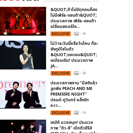
&QUOT;ถ้าไม่มีทุกคนก็คง
ไม่มีเพิร์ธ-แซนต้า&QUOT;
ประมวลภาพ เพิร์ธ-แซนต้า
เปลี่ยนฮอลล์ให...
EXCLUSIVE
: 34
ไม่ว่าจะวันนี้หรือวันไหน ก็จะ
ยังภูมิใจในตัว
&QUOT;แจบอม&QUOT;
เหมือนเดิม! ประมวลภาพ
JA...
EXCLUSIVE
: 28
ประมวลภาพงาน “มีสติแล้ว
ลูกพีช PEACH AND ME
PREMIERE NIGHT”
ปอนด์-ภูวินทร์ คลั่งรัก
หวา...
EXCLUSIVE
: 16
เคมีดี มวลสนุก! ประมวล
ภาพ “ดิว-ธี” เปิดตัวซีรีส์