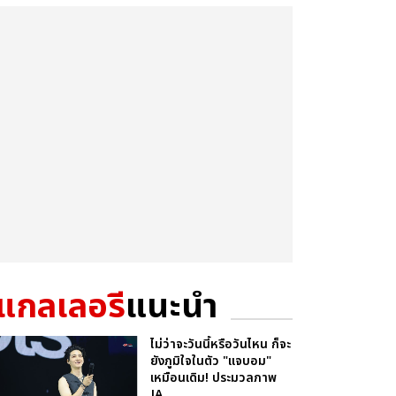
แกลเลอรี
แนะนำ
ไม่ว่าจะวันนี้หรือวันไหน ก็จะ
ยังภูมิใจในตัว "แจบอม"
เหมือนเดิม! ประมวลภาพ
JA...