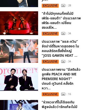
EXCLUSIVE
: 28
"ถ้าไม่มีทุกคนก็คงไม่มี
เพิร์ธ-แซนต้า" ประมวลภาพ
เพิร์ธ-แซนต้า เปลี่ยน
ฮอลล์ให...
EXCLUSIVE
: 34
ประมวลภาพ “จอส-กวิน”
จัดปาร์ตี้ริมหาดสุดฮอต ใน
คอนเสิร์ตครั้งยิ่งใหญ่
“JOSS GAWIN HEAT ...
EXCLUSIVE
: 34
ประมวลภาพงาน “มีสติแล้ว
ลูกพีช PEACH AND ME
PREMIERE NIGHT”
ปอนด์-ภูวินทร์ คลั่งรัก
หวา...
EXCLUSIVE
: 16
“ช่วงเวลาที่ไม่ได้เจอกัน
พิสูจน์แล้วว่ารักแท้จะไม่มี