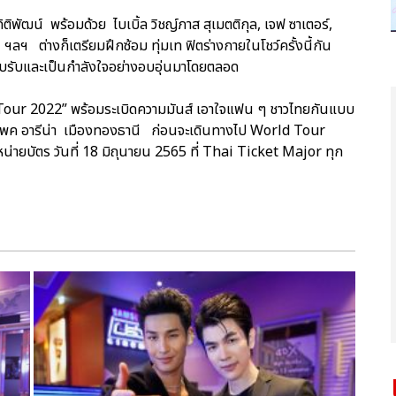
ติพัฒน์ พร้อมด้วย ไบเบิ้ล วิชญ์ภาส สุเมตติกุล, เจฟ ซาเตอร์,
ฯลฯ ต่างก็เตรียมฝึกซ้อม ทุ่มเท ฟิตร่างกายในโชว์ครั้งนี้กัน
อบรับและเป็นกำลังใจอย่างอบอุ่นมาโดยตลอด
our 2022” พร้อมระเบิดความมันส์ เอาใจแฟน ๆ ชาวไทยกันแบบ
อิมแพค อารีน่า เมืองทองธานี ก่อนจะเดินทางไป World Tour
ำหน่ายบัตร วันที่ 18 มิถุนายน 2565 ที่ Thai Ticket Major ทุก