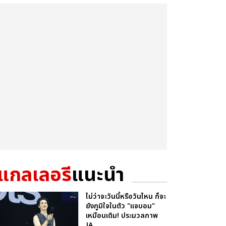
แกลเลอรี
แนะนำ
ไม่ว่าจะวันนี้หรือวันไหน ก็จะ
ยังภูมิใจในตัว "แจบอม"
เหมือนเดิม! ประมวลภาพ
JA...