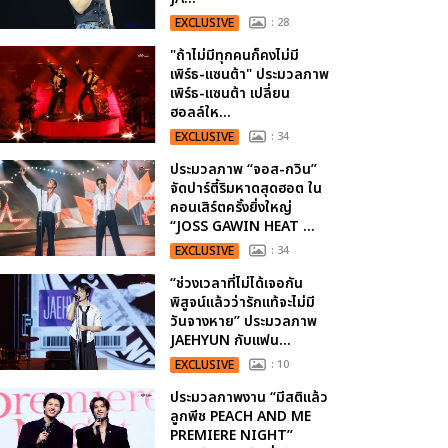
EXCLUSIVE
: 28
"ถ้าไม่มีทุกคนก็คงไม่มี
เพิร์ธ-แซนต้า" ประมวลภาพ
เพิร์ธ-แซนต้า เปลี่ยน
ฮอลล์ให...
EXCLUSIVE
: 34
ประมวลภาพ “จอส-กวิน”
จัดปาร์ตี้ริมหาดสุดฮอต ใน
คอนเสิร์ตครั้งยิ่งใหญ่
“JOSS GAWIN HEAT ...
EXCLUSIVE
: 34
“ช่วงเวลาที่ไม่ได้เจอกัน
พิสูจน์แล้วว่ารักแท้จะไม่มี
วันจางหาย” ประมวลภาพ
JAEHYUN กับแฟน...
EXCLUSIVE
: 10
ประมวลภาพงาน “มีสติแล้ว
ลูกพีช PEACH AND ME
PREMIERE NIGHT”