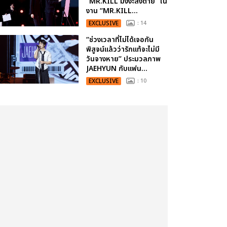
“MR.KILL มังงะสั่งตาย” ใน
งาน “MR.KILL...
EXCLUSIVE
: 14
“ช่วงเวลาที่ไม่ได้เจอกัน
พิสูจน์แล้วว่ารักแท้จะไม่มี
วันจางหาย” ประมวลภาพ
JAEHYUN กับแฟน...
EXCLUSIVE
: 10