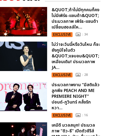
&QUOT;ถ้าไม่มีทุกคนก็คง
ไม่มีเพิร์ธ-แซนต้า&QUOT;
ประมวลภาพ เพิร์ธ-แซนต้า
เปลี่ยนฮอลล์ให...
EXCLUSIVE
: 34
ไม่ว่าจะวันนี้หรือวันไหน ก็จะ
ยังภูมิใจในตัว
&QUOT;แจบอม&QUOT;
เหมือนเดิม! ประมวลภาพ
JA...
EXCLUSIVE
: 28
ประมวลภาพงาน “มีสติแล้ว
ลูกพีช PEACH AND ME
PREMIERE NIGHT”
ปอนด์-ภูวินทร์ คลั่งรัก
หวา...
EXCLUSIVE
: 16
เคมีดี มวลสนุก! ประมวล
ภาพ “ดิว-ธี” เปิดตัวซีรีส์