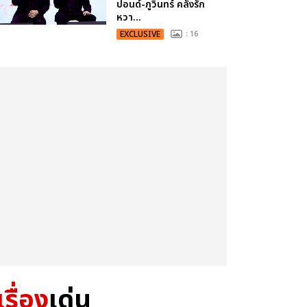
ปอนด์-ภูวินทร์ คลั่งรัก
หวา...
EXCLUSIVE
: 16
เรื่อง
เด่น