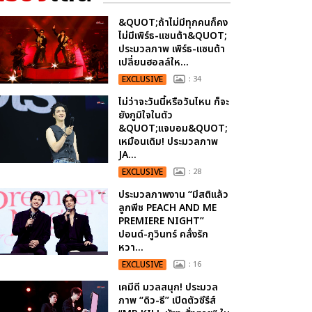
&QUOT;ถ้าไม่มีทุกคนก็คง
ไม่มีเพิร์ธ-แซนต้า&QUOT;
ประมวลภาพ เพิร์ธ-แซนต้า
เปลี่ยนฮอลล์ให...
EXCLUSIVE
: 34
ไม่ว่าจะวันนี้หรือวันไหน ก็จะ
ยังภูมิใจในตัว
&QUOT;แจบอม&QUOT;
เหมือนเดิม! ประมวลภาพ
JA...
EXCLUSIVE
: 28
ประมวลภาพงาน “มีสติแล้ว
ลูกพีช PEACH AND ME
PREMIERE NIGHT”
ปอนด์-ภูวินทร์ คลั่งรัก
หวา...
EXCLUSIVE
: 16
เคมีดี มวลสนุก! ประมวล
ภาพ “ดิว-ธี” เปิดตัวซีรีส์