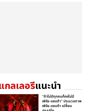
แกลเลอรี
แนะนำ
"ถ้าไม่มีทุกคนก็คงไม่มี
เพิร์ธ-แซนต้า" ประมวลภาพ
เพิร์ธ-แซนต้า เปลี่ยน
ฮอลล์ให...