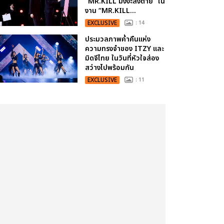
“MR.KILL มังงะสั่งตาย” ใน
งาน “MR.KILL...
EXCLUSIVE
: 14
ประมวลภาพค่ำคืนแห่ง
ความทรงจำของ ITZY และ
มิดจีไทย ในวันที่หัวใจส่อง
สว่างไปพร้อมกัน
EXCLUSIVE
: 11