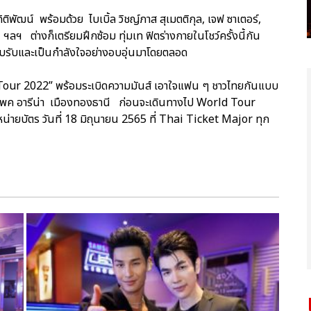
ติพัฒน์ พร้อมด้วย ไบเบิ้ล วิชญ์ภาส สุเมตติกุล, เจฟ ซาเตอร์,
ฯลฯ ต่างก็เตรียมฝึกซ้อม ทุ่มเท ฟิตร่างกายในโชว์ครั้งนี้กัน
อบรับและเป็นกำลังใจอย่างอบอุ่นมาโดยตลอด
our 2022” พร้อมระเบิดความมันส์ เอาใจแฟน ๆ ชาวไทยกันแบบ
อิมแพค อารีน่า เมืองทองธานี ก่อนจะเดินทางไป World Tour
ำหน่ายบัตร วันที่ 18 มิถุนายน 2565 ที่ Thai Ticket Major ทุก