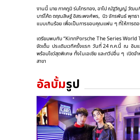
งานนี้ มาย ภาคภูมิ ร่มไทรทอง, อาโป ณัฐวิญญ์ วัฒนกิ
บาร์โค้ด ตฤณสิษฐ์ อิสระพงศ์พร, บิว จักรพันธ์ พุทธา 
แบบเกินร้อย เพื่อเป็นการขอบคุณแฟน ๆ ที่ให้การต
เตรียมพบกับ “KinnPorsche The Series World T
จัดเต็ม ประเดิมเวทีครั้งแรก วันที่ 24 ก.ค.นี้ ณ 
พร้อมโชว์สุดพิเศษ ทั้งในเอเชีย และทวีปอื่น ๆ เปิดจ
สาขา
อัลบั้ม
รูป