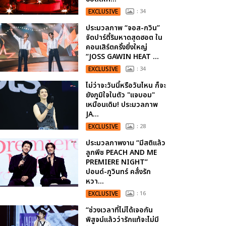
EXCLUSIVE
: 34
ประมวลภาพ “จอส-กวิน”
จัดปาร์ตี้ริมหาดสุดฮอต ใน
คอนเสิร์ตครั้งยิ่งใหญ่
“JOSS GAWIN HEAT ...
EXCLUSIVE
: 34
ไม่ว่าจะวันนี้หรือวันไหน ก็จะ
ยังภูมิใจในตัว "แจบอม"
เหมือนเดิม! ประมวลภาพ
JA...
EXCLUSIVE
: 28
ประมวลภาพงาน “มีสติแล้ว
ลูกพีช PEACH AND ME
PREMIERE NIGHT”
ปอนด์-ภูวินทร์ คลั่งรัก
หวา...
EXCLUSIVE
: 16
“ช่วงเวลาที่ไม่ได้เจอกัน
พิสูจน์แล้วว่ารักแท้จะไม่มี